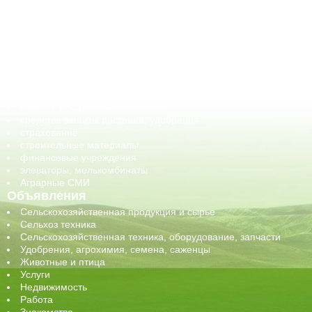
АПК-органы управления
ветеринарные препараты, ветеринарные учреждения
ГСМ, биотопливо
корма, добавки для животных
оборудование для АПК, промышленное, весовое
обучение
сельхозпроизводители / сельхозпредприятия
сельхозтехника, запчасти
семена, посадочные материалы
средства защиты растений, удобрения
страхование
строительные материалы
финансовые учреждения
элеваторы, мелькомбинаты
Аграрные СМИ
Объявления
Сельскохозяйственная продукция и сырье
Сельхоз техника
Сельскохозяйственная техника, оборудование, запчасти
Удобрения, агрохимия, семена, саженцы
Животные и птица
Услуги
Недвижимость
Работа