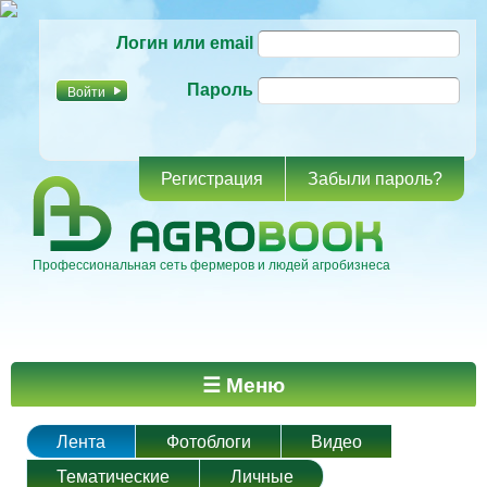
Перейти к
Логин или email
основному
содержанию
Пароль
Регистрация
Забыли пароль?
Профессиональная сеть фермеров и людей агробизнеса
Главное меню
☰ Меню
Лента
Фотоблоги
Видео
Тематические
Личные