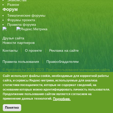
Знакомства
Разное
Форум
Тематические форумы
Форумы проекта
Правила форума
Друзья сайта
Новости партнеров
Контакты
О проекте
Реклама на сайте
Правила пользования
Правообладателям
© Agrobook.ru 2013-2023. При использовании материалов сайта
активная ссылка на публикацию обязательна.
Сайт использует файлы cookie, необходимые для корректной работы
344000, Ростов-на-Дону, ул. Города Волос, д.6, 8 этаж, офис 803
сайта, и сервисы Яндекс-метрики, используемые для анализа
статистики посещаемости, которые не содержат сведений, на
Тел./факс: +7 (863) 282-83-13 e-mail:
info@agrobook.ru
основании которых можно идентифицировать личность пользователя.
Возрастная категория сайта: 16+. Объявления на сайте не
Продолжение пользования сайтом является согласием на
премодерируются.
Положение о защите персональных данных
Подробнее.
применение данных технологий.
Гала Алиевна Каймакчи – редактор, тел.: (863) 282-83-13
info@agrobook.ru
Понятно
Дизайн
Tech Noir
, разработка
Ра-Дон