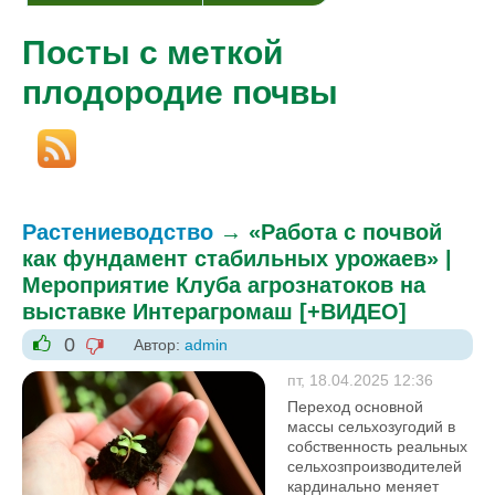
Посты с меткой
плодородие почвы
Растениеводство
→
«Работа с почвой
как фундамент стабильных урожаев» |
Мероприятие Клуба агрознатоков на
выставке Интерагромаш [+ВИДЕО]
0
Автор:
admin
-1
+1
пт, 18.04.2025 12:36
Переход основной
массы сельхозугодий в
собственность реальных
сельхозпроизводителей
кардинально меняет