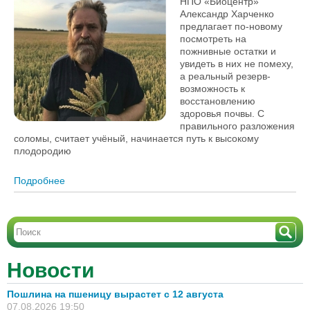
НПО «Биоцентр»
Александр Харченко
предлагает по-новому
посмотреть на
пожнивные остатки и
увидеть в них не помеху,
а реальный резерв-
возможность к
восстановлению
здоровья почвы. С
правильного разложения
соломы, считает учёный, начинается путь к высокому
плодородию
Подробнее
о Александр Харченко: «Работа со стернёй – ключ
к восстановлению плодородия почвы»
Новости
Пошлина на пшеницу вырастет с 12 августа
07.08.2026 19:50