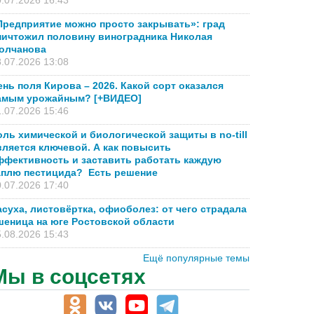
.07.2026 16:43
Предприятие можно просто закрывать»: град
ничтожил половину виноградника Николая
олчанова
.07.2026 13:08
ень поля Кирова – 2026. Какой сорт оказался
амым урожайным? [+ВИДЕО]
.07.2026 15:46
оль химической и биологической защиты в no-till
вляется ключевой. А как повысить
ффективность и заставить работать каждую
аплю пестицида? Есть решение
.07.2026 17:40
асуха, листовёртка, офиоболез: от чего страдала
шеница на юге Ростовской области
.08.2026 15:43
Ещё популярные темы
Мы в соцсетях