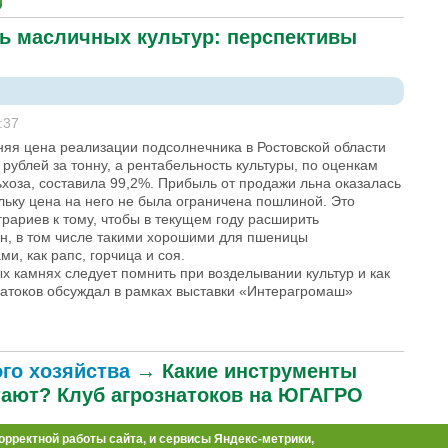
ь масличных культур: перспективы
:37
няя цена реализации подсолнечника в Ростовской области
 рублей за тонну, а рентабельность культуры, по оценкам
хоза, составила 99,2%. Прибыль от продажи льна оказалась
ьку цена на него не была ограничена пошлиной. Это
рариев к тому, чтобы в текущем году расширить
н, в том числе такими хорошими для пшеницы
и, как рапс, горчица и соя.
х камнях следует помнить при возделывании культур и как
натоков обсуждал в рамках выставки «Интерагромаш»
ого хозяйства
→
Какие инструменты
тают? Клуб агрознатоков на ЮГАГРО
орректной работы сайта, и сервисы Яндекс-метрики,