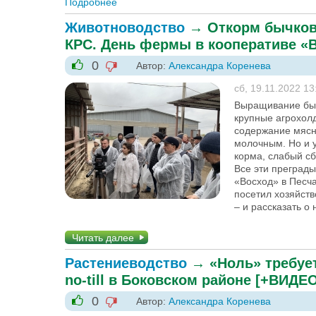
Подробнее
о В сезоне 2023/24 большое внимание на
Животноводство
→
Откорм бычков
КРС. День фермы в кооперативе «
0
Автор:
Александра Коренева
-1
+1
сб, 19.11.2022 13
Выращивание быч
крупные агрохолд
содержание мясн
молочным. Но и 
корма, слабый сб
Все эти преград
«Восход» в Песча
посетил хозяйст
– и рассказать о
Читать далее
Растениеводство
→
«Ноль» требуе
no-till в Боковском районе [+ВИДЕ
0
Автор:
Александра Коренева
-1
+1