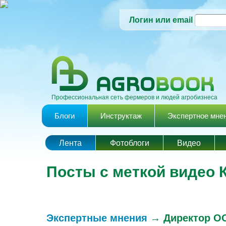
Логин или email
Профессиональная сеть фермеров и людей агробизнеса
Главное меню
Блоги
Инструктаж
Экспертное мне
Лента
Фотоблоги
Видео
Посты с меткой видео 
Экспертные мнения
→
Директор ОО