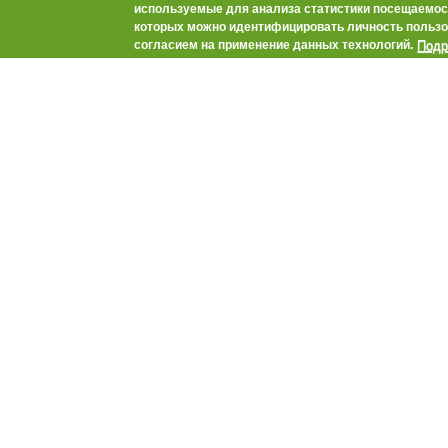
0
Автор:
Александра Коренева
используемые для анализа статистики посещаемост
-1
+1
которых можно идентифицировать личность пользо
вт, 21.12.2021 12
Подр
согласием на применение данных технологий.
Переход к точном
внедрять его эле
К такому выводу 
агрознатоков ИД
инструменты реал
собственном опы
информационные
Читать далее
Животноводство
→
Что на столе у
«Умная ферма» + [ВИДЕО]
0
Автор:
Александра Коренева
-1
+1
ср, 03.11.2021 15
В условиях значи
оборудование дл
производства ст
искать пути повы
непростую задач
заседании Клуба 