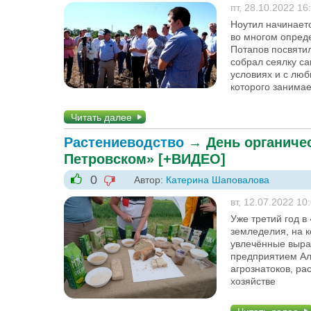
пт, 28.10.2022 16
Ноутил начинаетс
во многом опред
Потапов посвятил
собрал сеялку са
условиях и с люб
которого занима
Читать далее
Растениеводство
→
День органиче
Петровском» [+ВИДЕО]
0
Автор:
Катерина Шаповалова
-1
+1
вт, 12.07.2022 10
Уже третий год в
земледелия, на к
увлечённые выра
предприятием Ал
агрознатоков, ра
хозяйстве