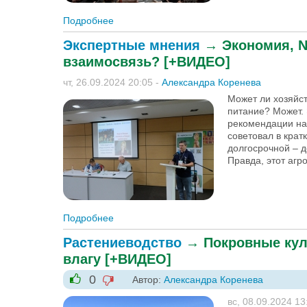
Подробнее
о Жатвой управляет «Дирижёр»: как пров
Экспертные мнения
→
Экономия, N
взаимосвязь? [+ВИДЕО]
чт, 26.09.2024 20:05
-
Александра Коренева
Может ли хозяйс
питание? Может.
рекомендации на 
советовал в крат
долгосрочной – 
Правда, этот агр
Подробнее
о Экономия, NPK и микроэлементы – в чё
Растениеводство
→
Покровные кул
влагу [+ВИДЕО]
0
Автор:
Александра Коренева
-1
+1
вс, 08.09.2024 13