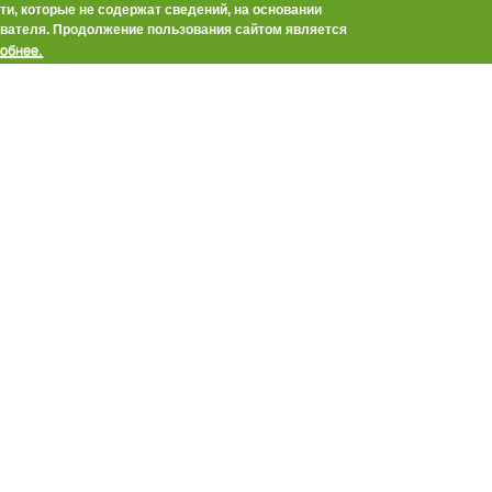
и, которые не содержат сведений, на основании
вателя. Продолжение пользования сайтом является
:54
обнее.
у земледелию неизбежен – и тот, кто уже сейчас начал
менты, окажется в более выгодном положении впоследствии.
пришли участники круглого стола, которым Клуб
 «Крестьянин» предложил обсудить, какие цифровые
ьно работают и быстро окупаются. Хозяйства рассказали о
те, сервисные фирмы – о том, какие возможности открывают
 технологии
 коровы: заседание Клуба агрознатоков
:34
тельного роста цен на корма, энергоресурсы и
я животноводческих ферм рентабельность молочного
ала заметно снижаться. Это вынуждает владельцев МТФ
шения эффективности при оптимизации затрат. Как эту
у решают передовые хозяйства отрасли? Об говорили на
агрознатоков издательского дома «Крестьянин»: «Умная