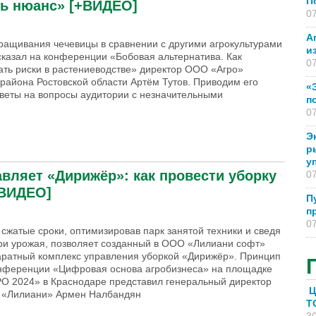
П
ть нюанс» [+ВИДЕО]
07
А
ращивания чечевицы в сравнении с другими агрокультурами
и
сказал на конференции «Бобовая альтернатива. Как
07
ть риски в растениеводстве» директор ООО «Агро»
района Ростовской области Артём Тутов. Приводим его
«
тветы на вопросы аудитории с незначительными
п
07
Э
р
лёная чечевица выгодней красной, но есть нюанс» [+ВИДЕО]
у
вляет «Дирижёр»: как провести уборку
07
+ВИДЕО]
П
п
07
 сжатые сроки, оптимизировав парк занятой техники и сведя
ри урожая, позволяет созданный в ООО «Лилиани софт»
ратный комплекс управления уборкой «Дирижёр». Принцип
онференции «Цифровая основа агробизнеса» на площадке
О 2024» в Краснодаре представил генеральный директор
Ц
 «Лилиани» Армен Налбандян
T