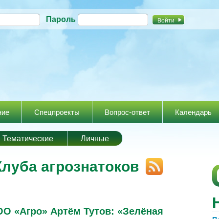
Перейти к
Пароль
основному
содержанию
ние
Спецпроекты
Вопрос-ответ
Календарь
Тематические
Личные
Клуба агрознатоков
О «Агро» Артём Тутов: «Зелёная