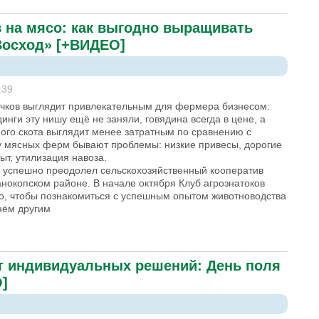
до уделить протравке семян – эксперт «Кристалл» [+ВИДЕО]
 на мясо: как выгодно выращивать
Восход» [+ВИДЕО]
:39
ков выглядит привлекательным для фермера бизнесом:
инги эту нишу ещё не заняли, говядина всегда в цене, а
ого скота выглядит менее затратным по сравнению с
у мясных ферм бывают проблемы: низкие привесы, дорогие
ыт, утилизация навоза.
ы успешно преодолел сельскохозяйственный кооператив
нокопском районе. В начале октября Клуб агрознатоков
во, чтобы познакомиться с успешным опытом животноводства
 нём другим
т индивидуальных решений: День поля
О]