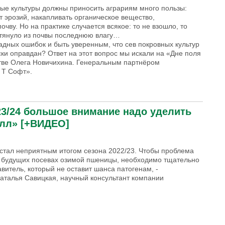
ные культуры должны приносить аграриям много пользы:
 эрозий, накапливать органическое вещество,
очву. Но на практике случается всякое: то не взошло, то
ытянуло из почвы последнюю влагу…
адных ошибок и быть уверенным, что сев покровных культур
ки оправдан? Ответ на этот вопрос мы искали на «Дне поля
стве Олега Новичихина. Генеральным партнёром
ж Т Софт».
23/24 большое внимание надо уделить
алл» [+ВИДЕО]
 стал неприятным итогом сезона 2022/23. Чтобы проблема
а будущих посевах озимой пшеницы, необходимо тщательно
витель, который не оставит шанса патогенам, -
аталья Савицкая, научный консультант компании