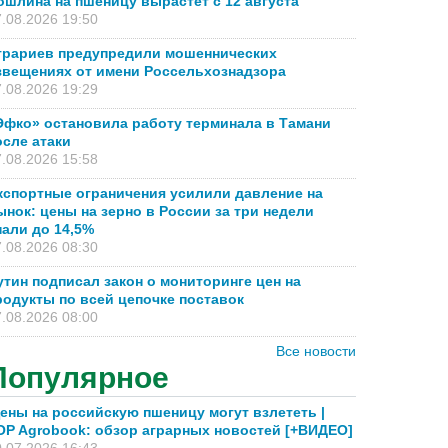
ошлина на пшеницу вырастет с 12 августа
.08.2026 19:50
грариев предупредили мошеннических
звещениях от имени Россельхознадзора
.08.2026 19:29
Эфко» остановила работу терминала в Тамани
осле атаки
.08.2026 15:58
кспортные ограничения усилили давление на
ынок: цены на зерно в России за три недели
пали до 14,5%
.08.2026 08:30
утин подписал закон о мониторинге цен на
родукты по всей цепочке поставок
.08.2026 08:00
Все новости
Популярное
ены на российскую пшеницу могут взлететь |
OP Agrobook: обзор аграрных новостей [+ВИДЕО]