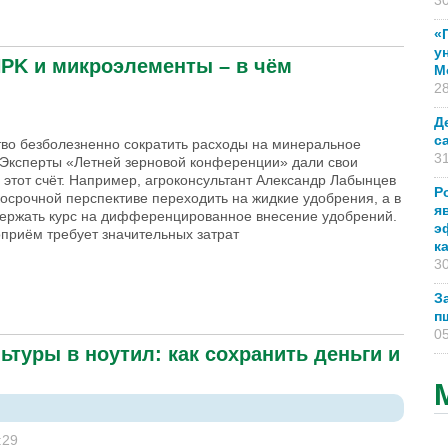
30
ести уборку зерновых в минимальные сроки [+ВИДЕО]
«
у
PK и микроэлементы – в чём
М
28
Д
с
тво безболезненно сократить расходы на минеральное
31
 Эксперты «Летней зерновой конференции» дали свои
этот счёт. Например, агроконсультант Александр Лабынцев
Р
косрочной перспективе переходить на жидкие удобрения, а в
я
держать курс на дифференцированное внесение удобрений.
э
оприём требует значительных затрат
к
30
З
п
м взаимосвязь? [+ВИДЕО]
05
ьтуры в ноутил: как сохранить деньги и
:29