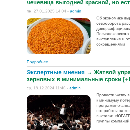
чечевица выгодней красной, но ес
пн, 27.01.2025 14:04
-
admin
Об экономике вы
севооборота рас
диверсифицирова
Песчанокопского 
выступление и о
сокращениями
Подробнее
о Директор ООО «Агро» Артём Тутов: «Зе
Экспертные мнения
→
Жатвой упра
зерновых в минимальные сроки [
ср, 18.12.2024 11:46
-
admin
Провести жатву в
к минимуму поте
программно-аппа
его работы на к
выставки «ЮГАГР
группы компаний