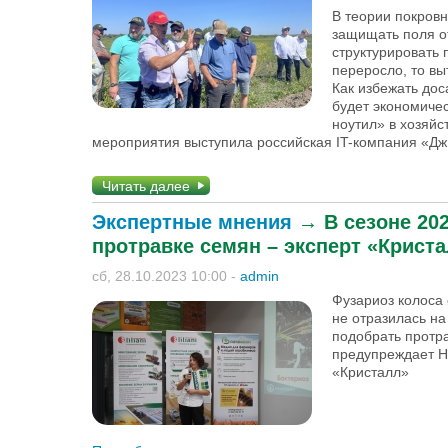
В теории покров
защищать поля от
структурировать п
переросло, то в
Как избежать дос
будет экономичес
ноутил» в хозяй
мероприятия выступила российская IT-компания «Д
Читать далее
Экспертные мнения
→
В сезоне 20
протравке семян – эксперт «Крист
сб, 28.10.2023 10:00
-
admin
Фузариоз колоса
не отразилась н
подобрать протра
предупреждает Н
«Кристалл»