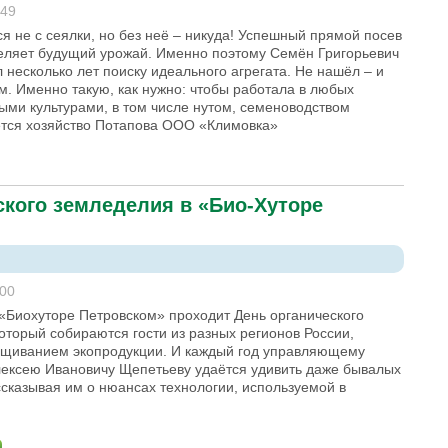
:49
я не с сеялки, но без неё – никуда! Успешный прямой посев
еляет будущий урожай. Именно поэтому Семён Григорьевич
 несколько лет поиску идеального агрегата. Не нашёл – и
м. Именно такую, как нужно: чтобы работала в любых
ыми культурами, в том числе нутом, семеноводством
ется хозяйство Потапова ООО «Климовка»
ского земледелия в «Био-Хуторе
:00
 «Биохуторе Петровском» проходит День органического
оторый собираются гости из разных регионов России,
щиванием экопродукции. И каждый год управляющему
ексею Ивановичу Щепетьеву удаётся удивить даже бывалых
ссказывая им о нюансах технологии, используемой в