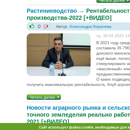
Читать далее
Растениеводство
→
Рентабельност
производства-2022 [+ВИДЕО]
0
Автор:
Александра Коренева
-1
+1
ср, 30.03.2022 14
В 2021 году сред
составила 35 790
донского минсель
ещё выше, поскол
стимулировало аг
«масличный» кли
предшественникам
О каких подводны
получить максимальную рентабельность, Клуб агроз
Читать далее
Новости аграрного рынка и сельск
точного земледелия реально рабо
2021 [+ВИДЕО]
Сайт использует файлы cookie, необходимые для к