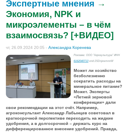
Экспертные мнения
→
Экономия, NPK и
микроэлементы – в чём
взаимосвязь? [+ВИДЕО]
чт, 26.09.2024 20:05
-
Александра Коренева
Реклама: ООО "Агрокультура" ИНН
6162040713
erid:2SDnjewmnnW
Может ли хозяйство
безболезненно
сократить расходы на
минеральное питание?
Может. Эксперты
«Летней зерновой
конференции» дали
свои рекомендации на этот счёт. Например,
агроконсультант Александр Лабынцев советовал в
краткосрочной перспективе переходить на жидкие
удобрения, а в долгосрочной – держать курс на
дифференцированное внесение удобрений. Правда,