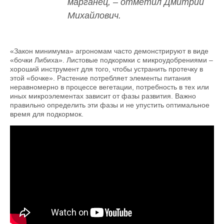
марганец, – отметил Дмитрий
Михайлович.
«Закон минимума» агрономам часто демонстрируют в виде
«бочки Либиха». Листовые подкормки с микроудобрениями –
хороший инструмент для того, чтобы устранить протечку в
этой «бочке». Растение потребляет элементы питания
неравномерно в процессе вегетации, потребность в тех или
иных микроэлементах зависит от фазы развития. Важно
правильно определить эти фазы и не упустить оптимальное
время для подкормок.
Экономия, NPK и микроэлементы – в чём
взаимосвязь?