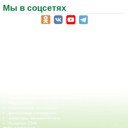
Мы в соцсетях
АПК-Каталог
АПК-органы управления
ветеринарные препараты, ветеринарные учреждения
ГСМ, биотопливо
корма, добавки для животных
оборудование для АПК, промышленное, весовое
обучение
сельхозпроизводители / сельхозпредприятия
сельхозтехника, запчасти
семена, посадочные материалы
средства защиты растений, удобрения
страхование
строительные материалы
финансовые учреждения
элеваторы, мелькомбинаты
Аграрные СМИ