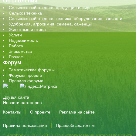
Объявления
Сельскохозяйственная продукция и сырье
Сельхоз техника
Сельскохозяйственная техника, оборудование, запчасти
Удобрения, агрохимия, семена, саженцы
Животные и птица
Услуги
Недвижимость
Работа
Знакомства
Разное
Форум
Тематические форумы
Форумы проекта
Правила форума
Друзья сайта
Новости партнеров
Контакты
О проекте
Реклама на сайте
Правила пользования
Правообладателям
© Agrobook.ru 2013-2023. При использовании материалов сайта