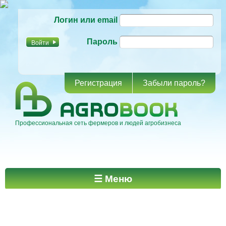
Перейти к
Логин или email
основному
содержанию
Пароль
Регистрация
Забыли пароль?
Профессиональная сеть фермеров и людей агробизнеса
Главное меню
☰ Меню