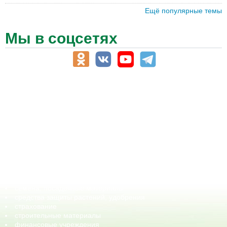
Ещё популярные темы
Мы в соцсетях
АПК-Каталог
АПК-органы управления
ветеринарные препараты, ветеринарные учреждения
ГСМ, биотопливо
корма, добавки для животных
оборудование для АПК, промышленное, весовое
обучение
сельхозпроизводители / сельхозпредприятия
сельхозтехника, запчасти
семена, посадочные материалы
средства защиты растений, удобрения
страхование
строительные материалы
финансовые учреждения