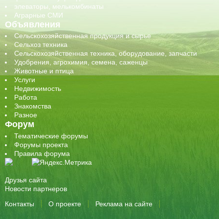
элеваторы, мелькомбинаты
Аграрные СМИ
Объявления
Сельскохозяйственная продукция и сырье
Сельхоз техника
Сельскохозяйственная техника, оборудование, запчасти
Удобрения, агрохимия, семена, саженцы
Животные и птица
Услуги
Недвижимость
Работа
Знакомства
Разное
Форум
Тематические форумы
Форумы проекта
Правила форума
Друзья сайта
Новости партнеров
Контакты
О проекте
Реклама на сайте