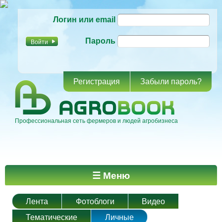
Перейти к
Логин или email
основному
содержанию
Пароль
Регистрация
Забыли пароль?
Профессиональная сеть фермеров и людей агробизнеса
Главное меню
☰ Меню
Лента
Фотоблоги
Видео
Тематические
Личные