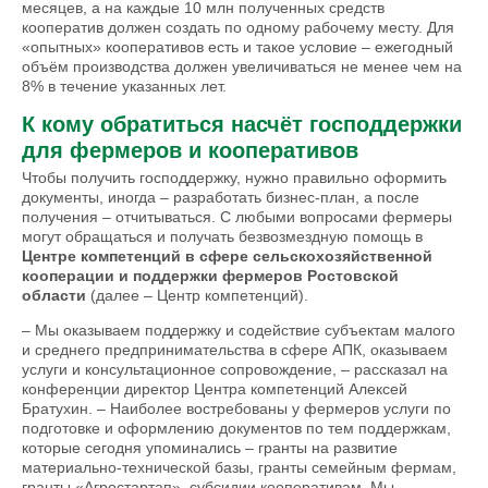
месяцев, а на каждые 10 млн полученных средств
кооператив должен создать по одному рабочему месту. Для
«опытных» кооперативов есть и такое условие – ежегодный
объём производства должен увеличиваться не менее чем на
8% в течение указанных лет.
К кому обратиться насчёт господдержки
для фермеров и кооперативов
Чтобы получить господдержку, нужно правильно оформить
документы, иногда – разработать бизнес-план, а после
получения – отчитываться. С любыми вопросами фермеры
могут обращаться и получать безвозмездную помощь в
Центре компетенций в сфере сельскохозяйственной
кооперации и поддержки фермеров Ростовской
области
(далее – Центр компетенций).
– Мы оказываем поддержку и содействие субъектам малого
и среднего предпринимательства в сфере АПК, оказываем
услуги и консультационное сопровождение, – рассказал на
конференции директор Центра компетенций Алексей
Братухин. – Наиболее востребованы у фермеров услуги по
подготовке и оформлению документов по тем поддержкам,
которые сегодня упоминались – гранты на развитие
материально-технической базы, гранты семейным фермам,
гранты «Агростартап», субсидии кооперативам. Мы