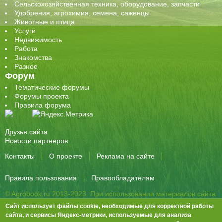
Сельскохозяйственная техника, оборудование, запчасти
Удобрения, агрохимия, семена, саженцы
Животные и птица
Услуги
Недвижимость
Работа
Знакомства
Разное
Форум
Тематические форумы
Форумы проекта
Правила форума
Друзья сайта
Новости партнеров
Контакты
О проекте
Реклама на сайте
Правила пользования
Правообладателям
© Agrobook.ru 2013-2023. При использовании материалов сайта
активная ссылка на публикацию обязательна.
Сайт использует файлы cookie, необходимые для корректной работы
344000, Ростов-на-Дону, ул. Города Волос, д.6, 8 этаж, офис 803
сайта, и сервисы Яндекс-метрики, используемые для анализа