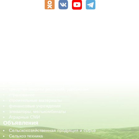
АПК-Каталог
АПК-органы управления
ветеринарные препараты, ветеринарные учреждения
ГСМ, биотопливо
корма, добавки для животных
оборудование для АПК, промышленное, весовое
обучение
сельхозпроизводители / сельхозпредприятия
сельхозтехника, запчасти
семена, посадочные материалы
средства защиты растений, удобрения
страхование
строительные материалы
финансовые учреждения
элеваторы, мелькомбинаты
Аграрные СМИ
Объявления
Сельскохозяйственная продукция и сырье
Сельхоз техника