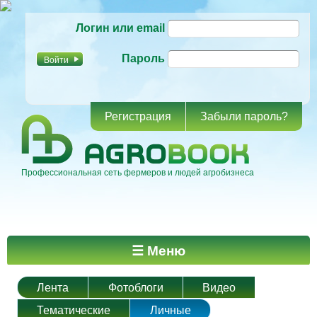
Перейти к
Логин или email
основному
содержанию
Пароль
Регистрация
Забыли пароль?
Профессиональная сеть фермеров и людей агробизнеса
Главное меню
☰ Меню
Лента
Фотоблоги
Видео
Тематические
Личные