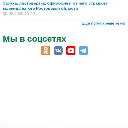
Засуха, листовёртка, офиоболез: от чего страдала
пшеница на юге Ростовской области
05.08.2026 15:43
Ещё популярные темы
Мы в соцсетях
АПК-Каталог
АПК-органы управления
ветеринарные препараты, ветеринарные учреждения
ГСМ, биотопливо
корма, добавки для животных
оборудование для АПК, промышленное, весовое
обучение
сельхозпроизводители / сельхозпредприятия
сельхозтехника, запчасти
семена, посадочные материалы