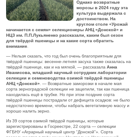
Однако возвратные
морозы в 2024 году эта
культура выдержала с
достоинством. На
круглом столе «Урожай
начинается с семян» селекционеры АНЦ «Донской» и
НЦЗ им. П.П.Лукьяненко рассказали, каким был сезон
для твёрдой пшеницы и на какие сорта обратить
внимание
.
— Нельзя сказать, что год был очень благоприятным для
твёрдой пшеницы: весенне-летняя засуха также сказалась на
твёрдой пшенице, как и на мягкой, — рассказала
Анна
Иванисова, младший научный сотрудник лаборатории
селекции и семеноводства озимой твёрдой пшеницы
АНЦ «Донской»
. — Возвратные заморозки в начале мая
сорта зерноградской селекции не зацепили, так как пшеница
находилась ещё в трубке. Но при этом поздние сорта
твёрдой пшеницы пострадали от дефицита осадков: не было
недостаточно времени, чтобы набрать вегетативную массу и
хорошо налить зерно.
Из 39 сортов озимой твёрдой пшеницы, которые
зарегистрированы в Госреестре, 22 сорта — селекции
ФГБНУ «Аграрный научный центр “Донской”». Сорта