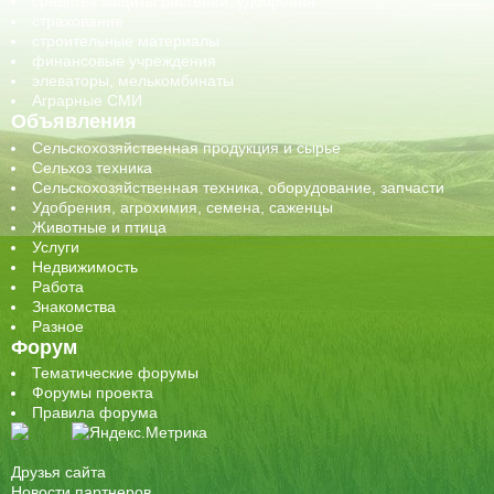
средства защиты растений, удобрения
страхование
строительные материалы
финансовые учреждения
элеваторы, мелькомбинаты
Аграрные СМИ
Объявления
Сельскохозяйственная продукция и сырье
Сельхоз техника
Сельскохозяйственная техника, оборудование, запчасти
Удобрения, агрохимия, семена, саженцы
Животные и птица
Услуги
Недвижимость
Работа
Знакомства
Разное
Форум
Тематические форумы
Форумы проекта
Правила форума
Друзья сайта
Новости партнеров