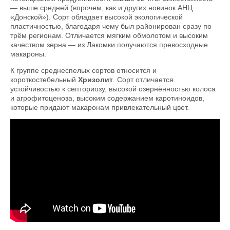
— выше средней (впрочем, как и других новинок АНЦ
«Донской»). Сорт обладает высокой экологической
пластичностью, благодаря чему был районирован сразу по
трём регионам. Отличается мягким обмолотом и высоким
качеством зерна — из Лакомки получаются превосходные
макароны.
К группе среднеспелых сортов относится и
короткостебельный
Хризолит
. Сорт отличается
устойчивостью к септориозу, высокой озернённостью колоса
и агрофитоценоза, высоким содержанием каротиноидов,
которые придают макаронам привлекательный цвет.
Твёрдая пшеница - 2024 | Сорта-лидеры
по урожайности краснодарской и
донской селекции