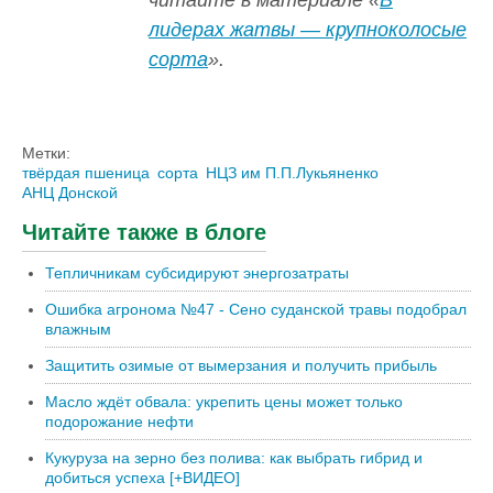
читайте в материале «
В
лидерах жатвы — крупноколосые
сорта
».
Метки:
твёрдая пшеница
сорта
НЦЗ им П.П.Лукьяненко
АНЦ Донской
Читайте также в блоге
Тепличникам субсидируют энергозатраты
Ошибка агронома №47 - Сено суданской травы подобрал
влажным
Защитить озимые от вымерзания и получить прибыль
Масло ждёт обвала: укрепить цены может только
подорожание нефти
Кукуруза на зерно без полива: как выбрать гибрид и
добиться успеха [+ВИДЕО]