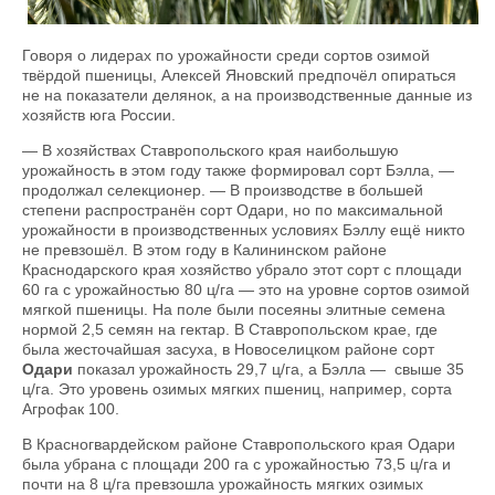
Говоря о лидерах по урожайности среди сортов озимой
твёрдой пшеницы, Алексей Яновский предпочёл опираться
не на показатели делянок, а на производственные данные из
хозяйств юга России.
— В хозяйствах Ставропольского края наибольшую
урожайность в этом году также формировал сорт Бэлла, —
продолжал селекционер. — В производстве в большей
степени распространён сорт Одари, но по максимальной
урожайности в производственных условиях Бэллу ещё никто
не превзошёл. В этом году в Калининском районе
Краснодарского края хозяйство убрало этот сорт с площади
60 га с урожайностью 80 ц/га — это на уровне сортов озимой
мягкой пшеницы. На поле были посеяны элитные семена
нормой 2,5 семян на гектар. В Ставропольском крае, где
была жесточайшая засуха, в Новоселицком районе сорт
Одари
показал урожайность 29,7 ц/га, а Бэлла — свыше 35
ц/га. Это уровень озимых мягких пшениц, например, сорта
Агрофак 100.
В Красногвардейском районе Ставропольского края Одари
была убрана с площади 200 га с урожайностью 73,5 ц/га и
почти на 8 ц/га превзошла урожайность мягких озимых