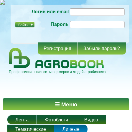
Перейти к
Логин или email
основному
содержанию
Пароль
Регистрация
Забыли пароль?
Профессиональная сеть фермеров и людей агробизнеса
Главное меню
☰ Меню
Лента
Фотоблоги
Видео
Тематические
Личные