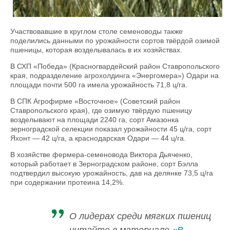
Участвовавшие в круглом столе семеноводы также
поделились данными по урожайности сортов твёрдой озимой
пшеницы, которая возделывалась в их хозяйствах.
В СХП «Победа» (Красногвардейский район Ставропольского
края, подразделение агрохолдинга «Энергомера») Одари на
площади почти 500 га имела урожайность 71,8 ц/га.
В СПК Агрофирме «Восточное» (Советский район
Ставропольского края), где озимую твёрдую пшеницу
возделывают на площади 2240 га, сорт Амазонка
зерноградской селекции показал урожайности 45 ц/га, сорт
Яхонт — 42 ц/га, а краснодарская Одари — 44 ц/га.
В хозяйстве фермера-семеновода Виктора Дьяченко,
который работает в Зерноградском районе, сорт Бэлла
подтвердил высокую урожайность, дав на делянке 73,5 ц/га
при содержании протеина 14,2%.
О лидерах среди мягких пшениц