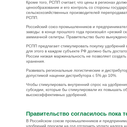
Кроме того, РСПП считает, что цены в регионах дол
ценообразование и его контроль со стороны государ
сельскохозяйственных производителей перепродават
РСПП.
Российский союз промышленников и предпринимателе
заводы: в конце прошлого года произошёл «резкий ск
аммиачной селитры. Правительство было вынуждено в
РСПП предлагает стимулировать покупку удобрений в
для этого в каждом субъекте РФ должно быть достат
России низкая маржинальность не позволяет создат
хранения.
Развивать региональные логистические и дистрибуто
допустимой наценки дистрибутора с 5% до 10%.
Чтобы стимулировать внутренний спрос на удобрен
субсидии, которые бы стимулировали их повышать о
высокоэффективных удобрений.
Правительство согласилось пока т
В Российском союзе промышленников и предпринимат
удобрений просили на год отсрочить уплату налога н