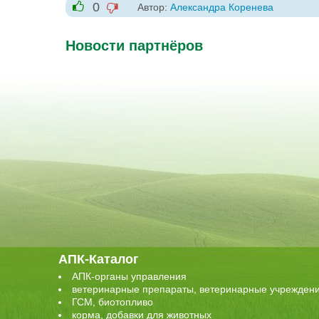
0
Автор:
Александра Коренева
-1
+1
Новости партнёров
АПК-Каталог
АПК-органы управления
ветеринарные препараты, ветеринарные учрежден
ГСМ, биотопливо
корма, добавки для животных