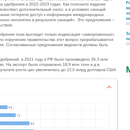
Р
на удобрения в 2022-2023 годах. Как пояснило издание
я
ачисляют дополнительный налог, а в условиях санкций
э
мпании потеряли доступ к информации международных
к
менно непонятен в результате санкций». Это предложение –
30
ьством.
З
обрения пока выглядит только индексация «замороженных»
п
по поручению правительства этот вопрос прорабатывается
05
ия. Согласованные предложения ведомств должны быть
добрений, в 2021 году в РФ было произведено 26,3 млн
. На экспорт было отправлено 18,9 млн тонн в д.в.
ультате роста цен увеличилась до 12,5 млрд долларов США.