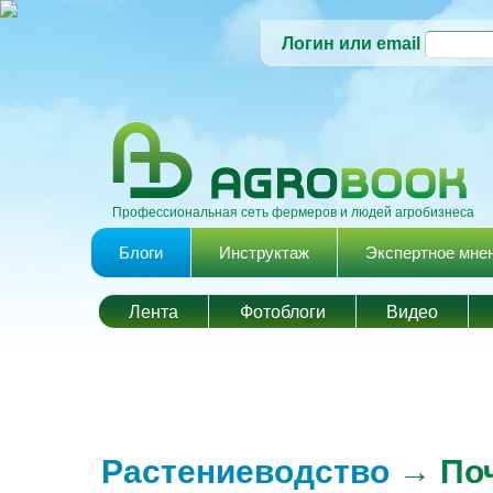
Логин или email
Профессиональная сеть фермеров и людей агробизнеса
Главное меню
Блоги
Инструктаж
Экспертное мне
Лента
Фотоблоги
Видео
Растениеводство
→ Поч