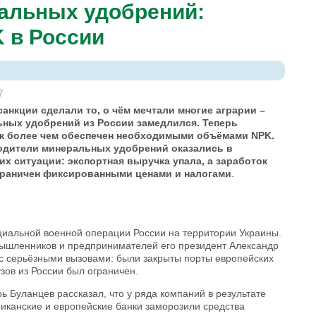
альных удобрений:
 в России
7
анкции сделали то, о чём мечтали многие аграрии –
ьных удобрений из России замедлился. Теперь
к более чем обеспечен необходимыми объёмами NPK.
одители минеральных удобрений оказались в
их ситуации: экспортная выручка упала, а заработок
граничен фиксированными ценами и налогами
.
циальной военной операции России на территории Украины.
мышленников и предпринимателей его президент Александр
 с серьёзными вызовами: были закрыты порты европейских
узов из России был ограничен.
 Буланцев рассказал, что у ряда компаний в результате
иканские и европейские банки заморозили средства