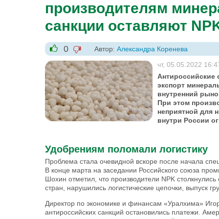
производителям минер
санкции оставляют NPK
0
Автор:
Александра Коренева
-1
+1
чт, 05.05.2022 16:4
Антироссийские с
экспорт минерал
внутренний рыно
При этом произв
неприятной для н
внутри России о
Удобрениям поломали логистику
Проблема стала очевидной вскоре после начала спе
В конце марта на заседании Российского союза про
Шохин отметил, что производители NPK столкнулись
стран, нарушились логистические цепочки, выпуск гр
Директор по экономике и финансам «Уралхима» Игорь
антироссийских санкций остановились платежи. Амер