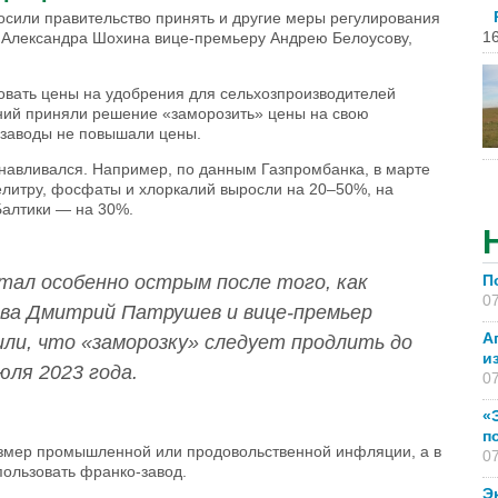
сили правительство принять и другие меры регулирования
16
 Александра Шохина вице-премьеру Андрею Белоусову,
овать цены на удобрения для сельхозпроизводителей
ений приняли решение «заморозить» цены на свою
 заводы не повышали цены.
анавливался. Например, по данным Газпромбанка, в марте
литру, фосфаты и хлоркалий выросли на 20–50%, на
Балтики — на 30%.
стал особенно острым после того, как
П
07
тва Дмитрий Патрушев и вице-премьер
А
ли, что «заморозку» следует продлить до
и
юля 2023 года.
07
«
п
змер промышленной или продовольственной инфляции, а в
07
пользовать франко-завод.
Э