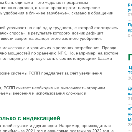
жны быть едиными – это «сделает прозрачным
р
ственных органов, а также предотвратит намерение
у
ь удобрения в ближнее зарубежье», сказано в обращении
07
П
й указывает на ещё одну трудность, с которой столкнулись
п
ачок спроса», в результате которого возник дефицит
07
вести запрет на экспорт этого азотного удобрения.
 межсезонье и хранить их в регионах потребления. Правда,
очно мощностей по хранению NPK. Но, например, на востоке
ь полноценную торговую сеть с соответствующими базами
Ц
T
рские системы РСПП предлагает за счёт увеличения
30
ия, РСПП считает необходимым выплачивать аграриям
Д
бъёмы внесения и использования сложных и
с
31
«
у
олько с индексацией
М
28
елей звучали и другие идеи. Например, производители
а прибыль за 2021 год и авансовые платежи за 2022 год, а