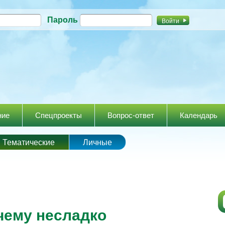
Перейти к
Пароль
основному
содержанию
ние
Спецпроекты
Вопрос-ответ
Календарь
Тематические
Личные
ему несладко