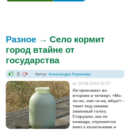
Разное
→ Село кормит
город втайне от
государства
0
Автор:
Александра Коренева
-1
+1
вт, 18.08.2015 15:57
Он приезжает во
вторник и четверг. «Мо-
ло-ко, сме-та-на, яйца!» -
тянет под окнами
знакомый голос.
Старушки, как по
команде, спускаются
вниз с кошельками и