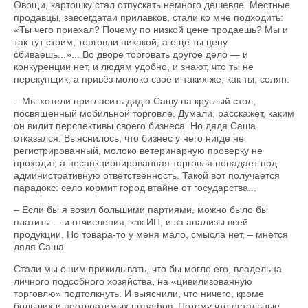
Овощи, картошку стал отпускать немного дешевле. Местные
продавцы, завсегдатаи прилавков, стали ко мне подходить:
«Ты чего приехал? Почему по низкой цене продаешь? Мы и
так тут стоим, торговли никакой, а ещё ты цену
сбиваешь...»... Во дворе торговать другое дело — и
конкуренции нет, и людям удобно, и знают, что ты не
перекупщик, а привёз молоко своё и таких же, как ты, селян.
...Мы хотели пригласить дядю Сашу на круглый стол,
посвященный мобильной торговле. Думали, расскажет, каким
он видит перспективы своего бизнеса. Но дядя Саша
отказался. Выяснилось, что бизнес у него нигде не
регистрированный, молоко ветеринарную проверку не
проходит, а несанкционированная торговля попадает под
административную ответственность. Такой вот получается
парадокс: село кормит город втайне от государства...
– Если бы я возил большими партиями, можно было бы
платить — и отчисления, как ИП, и за анализы всей
продукции. Но товара-то у меня мало, смысла нет, – мнётся
дядя Саша.
Стали мы с ним прикидывать, что бы могло его, владельца
личного подсобного хозяйства, на «цивилизованную
торговлю» подтолкнуть. И выяснили, что ничего, кроме
больших и неотвратимых штрафов. Потому что остальные