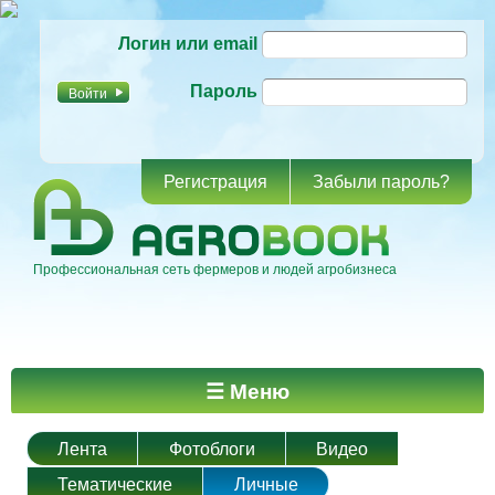
Перейти к
Логин или email
основному
содержанию
Пароль
Регистрация
Забыли пароль?
Профессиональная сеть фермеров и людей агробизнеса
Главное меню
☰ Меню
Лента
Фотоблоги
Видео
Тематические
Личные