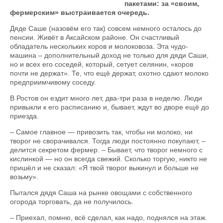
пакетами: за «своим,
фермерским» выстраивается очередь.
Дяде Саше (назовём его так) совсем немного осталось до
пенсии. Живёт в Аксайском районе. Он счастливый
обладатель нескольких коров и молоковоза. Эта чудо-
машина – дополнительный доход не только для дяди Саши,
но и всех его соседей, который, сетует селянин, «коров
почти не держат». Те, что ещё держат, охотно сдают молоко
предприимчивому соседу.
В Ростов он ездит много лет, два-три раза в неделю. Люди
привыкли к его расписанию и, бывает, ждут во дворе ещё до
приезда.
– Самое главное — привозить так, чтобы ни молоко, ни
творог не сворачивался. Тогда люди постоянно покупают, –
делится секретом фермер. – Бывает, что творог немного с
кислинкой — но он всегда свежий. Сколько торгую, никто не
пришёл и не сказал: «Я твой творог выкинул и больше не
возьму».
Пытался дядя Саша на рынке овощами с собственного
огорода торговать, да не получилось.
– Приехал, помню, всё сделал, как надо, поднялся на этаж.