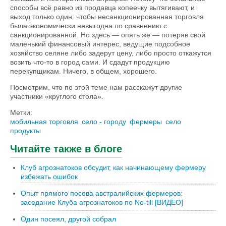
способы всё равно из продавца копеечку вытягивают, и
выход только один: чтобы несанкционированная торговля
была экономически невыгодна по сравнению с
санкционированной. Но здесь — опять же — потеряв свой
маленький финансовый интерес, ведущие подсобное
хозяйство селяне либо задерут цену, либо просто откажутся
возить что-то в город сами. И сдадут продукцию
перекупщикам. Ничего, в общем, хорошего.
Посмотрим, что по этой теме нам расскажут другие
участники «круглого стола».
Метки:
мобильная торговля
село - городу
фермеры
село
продукты
Читайте также в блоге
Клуб агрознатоков обсудит, как начинающему фермеру
избежать ошибок
Опыт прямого посева австралийских фермеров:
заседание Клуба агрознатоков по No-till [ВИДЕО]
Один посеял, другой собрал