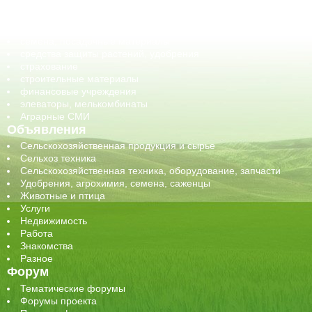
обучение
сельхозпроизводители / сельхозпредприятия
сельхозтехника, запчасти
семена, посадочные материалы
средства защиты растений, удобрения
страхование
строительные материалы
финансовые учреждения
элеваторы, мелькомбинаты
Аграрные СМИ
Объявления
Сельскохозяйственная продукция и сырье
Сельхоз техника
Сельскохозяйственная техника, оборудование, запчасти
Удобрения, агрохимия, семена, саженцы
Животные и птица
Услуги
Недвижимость
Работа
Знакомства
Разное
Форум
Тематические форумы
Форумы проекта