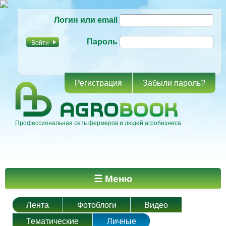
Перейти к
Логин или email
основному
содержанию
Пароль
Регистрация
Забыли пароль?
Профессиональная сеть фермеров и людей агробизнеса
Главное меню
☰ Меню
Лента
Фотоблоги
Видео
Тематические
Личные