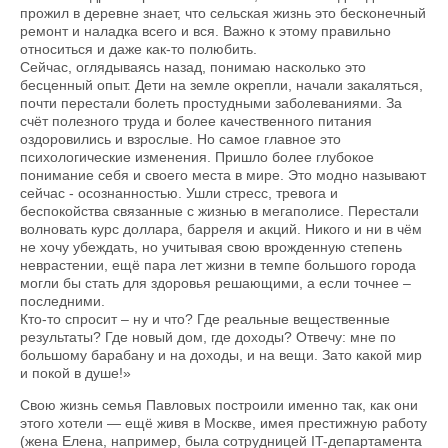
прожил в деревне знает, что сельская жизнь это бесконечный
ремонт и наладка всего и вся. Важно к этому правильно
относиться и даже как-то полюбить.
Сейчас, оглядываясь назад, понимаю насколько это
бесценный опыт. Дети на земле окрепли, начали закаляться,
почти перестали болеть простудными заболеваниями. За
счёт полезного труда и более качественного питания
оздоровились и взрослые. Но самое главное это
психологические изменения. Пришло более глубокое
понимание себя и своего места в мире. Это модно называют
сейчас - осознанностью. Ушли стресс, тревога и
беспокойства связанные с жизнью в мегаполисе. Перестали
волновать курс доллара, барреля и акций. Никого и ни в чём
не хочу убеждать, но учитывая свою врожденную степень
неврастении, ещё пара лет жизни в темпе большого города
могли бы стать для здоровья решающими, а если точнее –
последними.
Кто-то спросит – ну и что? Где реальные вещественные
результаты? Где новый дом, где доходы? Отвечу: мне по
большому барабану и на доходы, и на вещи. Зато какой мир
и покой в душе!»
Свою жизнь семья Павловых построили именно так, как они
этого хотели — ещё живя в Москве, имея престижную работу
(жена Елена, например, была сотрудницей IT-департамента