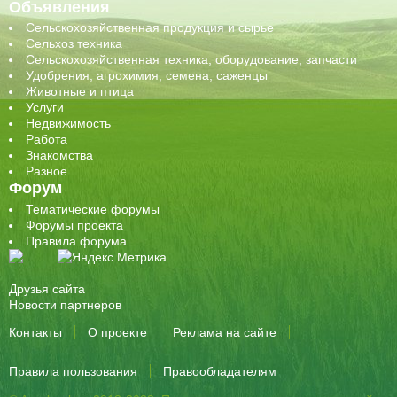
Объявления
Сельскохозяйственная продукция и сырье
Сельхоз техника
Сельскохозяйственная техника, оборудование, запчасти
Удобрения, агрохимия, семена, саженцы
Животные и птица
Услуги
Недвижимость
Работа
Знакомства
Разное
Форум
Тематические форумы
Форумы проекта
Правила форума
Друзья сайта
Новости партнеров
Контакты
О проекте
Реклама на сайте
Правила пользования
Правообладателям