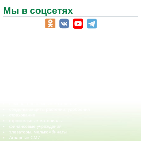
Мы в соцсетях
АПК-Каталог
АПК-органы управления
ветеринарные препараты, ветеринарные учреждения
ГСМ, биотопливо
корма, добавки для животных
оборудование для АПК, промышленное, весовое
обучение
сельхозпроизводители / сельхозпредприятия
сельхозтехника, запчасти
семена, посадочные материалы
средства защиты растений, удобрения
страхование
строительные материалы
финансовые учреждения
элеваторы, мелькомбинаты
Аграрные СМИ