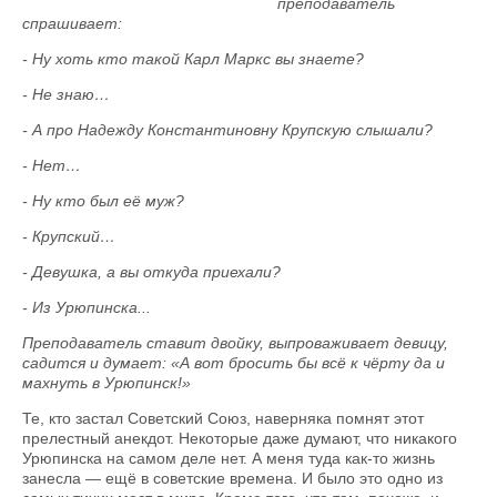
преподаватель
спрашивает:
- Ну хоть кто такой Карл Маркс вы знаете?
- Не знаю…
- А про Надежду Константиновну Крупскую слышали?
- Нет…
- Ну кто был её муж?
- Крупский…
- Девушка, а вы откуда приехали?
- Из Урюпинска...
Преподаватель ставит двойку, выпроваживает девицу,
садится и думает: «А вот бросить бы всё к чёрту да и
махнуть в Урюпинск!»
Те, кто застал Советский Союз, наверняка помнят этот
прелестный анекдот. Некоторые даже думают, что никакого
Урюпинска на самом деле нет. А меня туда как-то жизнь
занесла — ещё в советские времена. И было это одно из