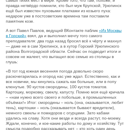
самых тихих мест в мире. Кроме того, что там, похоже, и
правда нетвёрдо помнили, кто был муж Крупской, Урюпинск
ещё был известен пуховыми платками из козьего пуха:
недаром уже в постсоветские времена там поставили
памятник козе.
А вот Павел Павлов, ведущий ВКонтакте паблик
«Из Москвы
в Горский»
взял, да и выполнил мечту того самого
преподавателя: два года назад бросил всё к чёрту и махнул
— даже не в сам Урюпинск, а в хутор Горский Урюпинского
района Волгоградской области. Сейчас он подводит итоги и
совсем не жалеет, что вытащил всю семью из столицы в
глушь:
«В тот год южная весенняя погода довольно скоро
раскочегарилась и огород нас уже ждал. Естественно, как и
все новички, мы кинулись сажать как больные, или в попу
клюнутые. 90 кустов смородины, 100 кустов томатов.
Картошку, морковку, свеклу, капусту. Помню моя ещё кричала
– «нам нужно всего своего и побольше, в промышленных
объёмах!» Итог: смородины – ноль (она, оказывается, любит
тень), картошки – ноль (оказывается бывают вредители),
немного свеклы и помидоров с огурцами. Зато кабаки
удались на славу. Хотя они везде и всегда растут, по-моему.
Ждали, конечно, и кое-какие работы по дому и хозяйству. Тут
смысла подробно рассказывать нет, – кто хоть один день