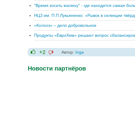
"Время косить малину" - где находится самая бо
НЦЗ им. П.П.Лукьяненко: «Рывок в селекции твёр
«Колхоз» – дело добровольное
Продукты «ЕвроХим» решают вопрос сбалансиров
+2
Автор:
Inga
-1
+1
Новости партнёров