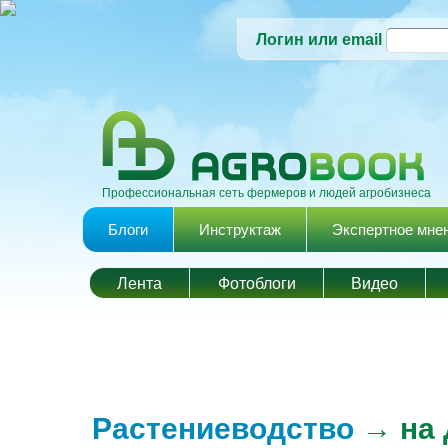
Логин или email
Профессиональная сеть фермеров и людей агробизнеса
Главное меню
Блоги
Инструктаж
Экспертное мне
Лента
Фотоблоги
Видео
Растениеводство
→ на 