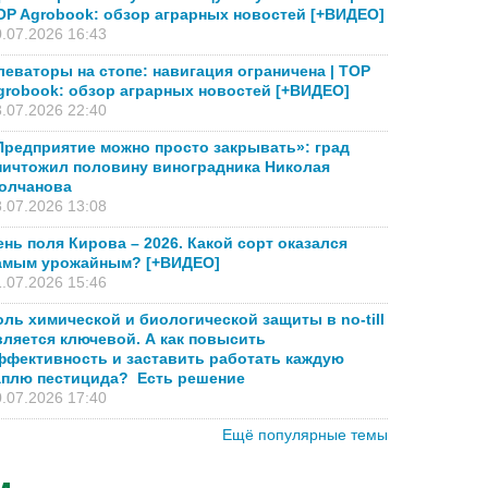
OP Agrobook: обзор аграрных новостей [+ВИДЕО]
.07.2026 16:43
леваторы на стопе: навигация ограничена | TOP
grobook: обзор аграрных новостей [+ВИДЕО]
.07.2026 22:40
Предприятие можно просто закрывать»: град
ничтожил половину виноградника Николая
олчанова
.07.2026 13:08
ень поля Кирова – 2026. Какой сорт оказался
амым урожайным? [+ВИДЕО]
.07.2026 15:46
оль химической и биологической защиты в no-till
вляется ключевой. А как повысить
ффективность и заставить работать каждую
аплю пестицида? Есть решение
.07.2026 17:40
Ещё популярные темы