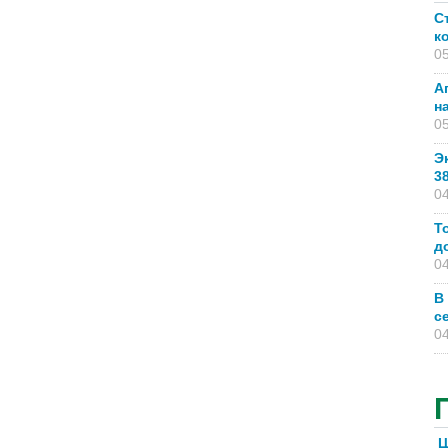
С
к
05
А
н
05
Э
3
04
Т
д
04
В
с
04
Ц