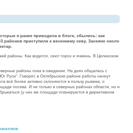
оторые я ранее приводила в блоге, сбылись: как
3 районов приступили к весеннему севу. Засеяно около
ектар.
ий районы. Как водится, сеют горох и ячмень. В Целинском
северные районы пока в ожидании. На днях общалась с
Юг Руси". Говорят, в Октябрьском районе работы начнут
нга всё более активно склоняются в пользу рыжика, о
щади посева. И не только в северных районах области, но и
отбрыкаться (у них же площади планируются в директивном
ознатоков