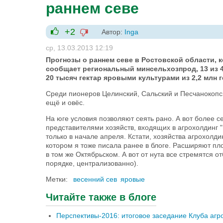
раннем севе
+2
Автор:
Inga
-1
+1
ср, 13.03.2013 12:19
Прогнозы о раннем севе в Ростовской области, к
сообщает региональный минсельхозпрод, 13 из 4
20 тысяч гектар яровыми культурами из 2,2 млн г
Среди пионеров Целинский, Сальский и Песчанокопск
ещё и овёс.
На юге условия позволяют сеять рано. А вот более 
представителями хозяйств, входящих в агрохолдинг "
только в начале апреля. Кстати, хозяйства агрохолди
котором я тоже писала ранее в блоге. Расширяют пло
в том же Октябрьском. А вот от нута все стремятся 
порядке, централизованно).
Метки:
весенний сев
яровые
Читайте также в блоге
Перспективы-2016: итоговое заседание Клуба агр