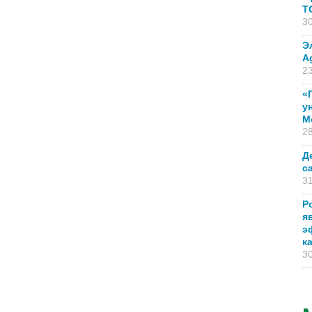
T
30
Э
A
23
«
у
М
28
Д
с
31
Р
я
э
к
30