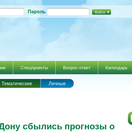
Перейти к
Пароль
основному
содержанию
ние
Спецпроекты
Вопрос-ответ
Календарь
Тематические
Личные
Дону сбылись прогнозы о