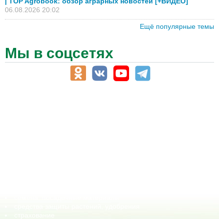
| TOP Agrobook: обзор аграрных новостей [+ВИДЕО]
06.08.2026 20:02
Ещё популярные темы
Мы в соцсетях
АПК-Каталог
АПК-органы управления
ветеринарные препараты, ветеринарные учреждения
ГСМ, биотопливо
корма, добавки для животных
оборудование для АПК, промышленное, весовое
обучение
сельхозпроизводители / сельхозпредприятия
сельхозтехника, запчасти
семена, посадочные материалы
средства защиты растений, удобрения
страхование