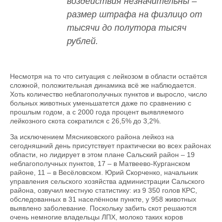
воздействия незначительны –
размер штрафа на физлицо от
тысячи до полутора тысяч
рублей.
Несмотря на то что ситуация с лейкозом в области остаётся
сложной, положительная динамика всё же наблюдается.
Хоть количество неблагополучных пунктов и выросло, число
больных животных уменьшатется даже по сравнению с
прошлым годом, а с 2000 года процент выявляемого
лейкозного скота сократился с 26,5% до 3,2%.
За исключением Мясни­ковского района лейкоз на
сегодняшний день присутствует практически во всех районах
области, но лидирует в этом плане Сальский район – 19
неблагополучных пунктов, 17 – в Матвеево-Курганском
районе, 11 – в Весёловском. Юрий Скорченко, начальник
управления сельского хозяйства администрации Сальского
района, озвучил местную статистику: из 9 350 голов КРС,
обследованных в 31 населённом пункте, у 958 животных
выявлено заболевание. Поскольку забить скот решаются
очень немногие владельцы ЛПХ, молоко таких коров