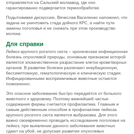
отправляется на Сальский молзавод, где оно
гарантированно подвергается термообработке.
Подытоживая дискуссию, Вячеслав Василенко напомнил, что
задача не уничтожить стада дойного КРС, а найти пути
замены поголовья и не снижать при этом производство
молока.
Для справки
Лейкоз крупного рогатого скота – хроническая инфекционная
болезнь опухолевой природы, основным признаком которой
является злокачественное разрастание клеток кроветворных
органов. В развитии болезни различают инкубационную,
бессимптомную, гематологическую и клиническую стадии.
Инфицированными восприимчивые животные остаются
пожизненно.
Это опасное заболевание быстро передаётся от больного
животного к здоровому. Поэтому важнейшей частью
содержания фермы считается профилактика. Главным и
самым действенным способом в профилактике лейкоза
крупного рогатого скота является выбраковка. Для этого
важно своевременно проводить исследование поголовья на
лейкоз, при выявлении данного заболевания животных
сдают на убой, не допуская развития опухолевых