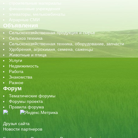
строительные материалы
финансовые учреждения
элеваторы, мелькомбинаты
Аграрные СМИ
Объявления
Сельскохозяйственная продукция и сырье
Сельхоз техника
Сельскохозяйственная техника, оборудование, запчасти
Удобрения, агрохимия, семена, саженцы
Животные и птица
Услуги
Недвижимость
Работа
Знакомства
Разное
Форум
Тематические форумы
Форумы проекта
Правила форума
Друзья сайта
Новости партнеров