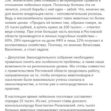
156, значительно ужесточившего ветеринарные правила в
отношении лейкозных коров. Поскольку болезнь эта не
лечится, способ борьбы с ней один – забой. Что, конечно же,
для многих владельцев скота – непозволительная роскошь.
Ведь и мясокомбинаты принимают таких животных по более
низким ценам. «Продать её можно там, образно говоря, за
15 тысяч рублей, а купить нужно за 100 тысяч», – отметил
вице-спикер. При этом большая часть молока в Ростовской
области производится в личных подсобных хозяйствах –
60%, 28% приходится на долю КФХ и лишь 12% получают в
коллективных хозяйствах. Поэтому, по мнению Вячеслава
Василенко, и стоит задача:
– Депутатам Законодательного собрания необходимо
правильно понять все особенности проблемы, а также наши
возможности на региональном уровне. Мы готовы совместно
с правительством Ростовской области продолжать работу,
направленную на то, чтобы интересы животноводов и
населения были максимально учтены сначала в
законотворчестве, а потом уже и непосредственно на
практике.
В настоящее время лейкозное поголовье составляет
порядка 15 тысяч. Из них, уточнил глава донского
минсельхозпрода Константин Рачаловский, пять тысяч
больных животных принадлежат сельхозорганизациям,