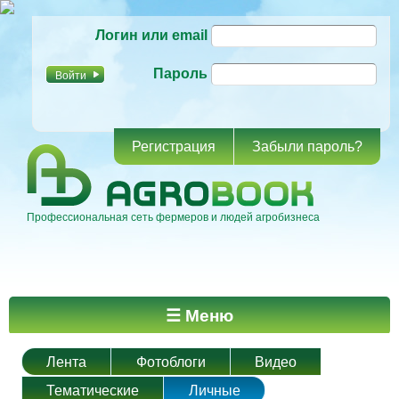
Перейти к
Логин или email
основному
содержанию
Пароль
Регистрация
Забыли пароль?
Профессиональная сеть фермеров и людей агробизнеса
Главное меню
☰ Меню
Лента
Фотоблоги
Видео
Тематические
Личные