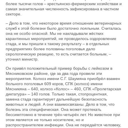
более тысячи голов – крестьянско-фермерским хозяйствам и
самая значительная численность зафиксирована в частном
секторе.
– Дело в том, что некоторое время отношение ветеринарных
служб к этой болезни было достаточно лояльным. Считалась
она не особо опасной. Мы не накладывали жёстких
карантинных мероприятий, не проводилось оздоровление
стада, и мы пришли к такому результату – в отдельных
предприятиях более половины поголовья дало
серологическую реакцию, то есть считается больным, –
уточнил министр.
Он привёл положительный пример борьбы с лейкозом в
Мясниковском районе, где за два года провели эти
мероприятия. Колхоз имени С.Г. Шаумяна приобрёл взамен
больного поголовья 609 коров, СПК (колхоз) имени
Мясникяна – 640, колхоз «Колос» – 460, СПК «Пролетарская
диктатура» – 140 голов. Только такая, стопроцентная,
замена стада гарантирует дальнейшую безопасность
животных и людей. А они взаимосвязаны. Дело в том, что
болезнь эта специфическая. Она может протекать
бессимптомно в течение трёх-четырёх лет. Но животное при
этом является не только носителем, но и
распространителем инфекции. Она не передаётся человеку,