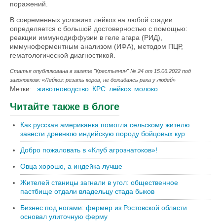
поражений.
В современных условиях лейкоз на любой стадии
определяется с большой достоверностью с помощью:
реакции иммунодиффузии в геле агара (РИД),
иммуноферментным анализом (ИФА), методом ПЦР,
гематологической диагностикой.
Статья опубликована в газете "Крестьянин" № 24 от 15.06.2022 под
заголовком: «Лейкоз: резать коров, не дожидаясь рака у людей»
Метки:
животноводство
КРС
лейкоз
молоко
Читайте также в блоге
Как русская американка помогла сельскому жителю
завести древнюю индийскую породу бойцовых кур
Добро пожаловать в «Клуб агрознатоков»!
Овца хорошо, а индейка лучше
Жителей станицы загнали в угол: общественное
пастбище отдали владельцу стада быков
Бизнес под ногами: фермер из Ростовской области
основал улиточную ферму