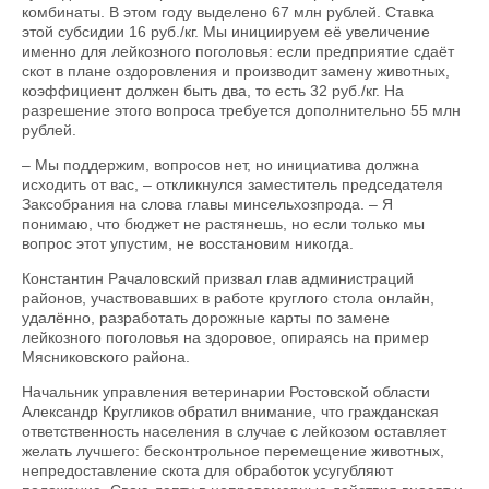
комбинаты. В этом году выделено 67 млн рублей. Ставка
этой субсидии 16 руб./кг. Мы инициируем её увеличение
именно для лейкозного поголовья: если предприятие сдаёт
скот в плане оздоровления и производит замену животных,
коэффициент должен быть два, то есть 32 руб./кг. На
разрешение этого вопроса требуется дополнительно 55 млн
рублей.
– Мы поддержим, вопросов нет, но инициатива должна
исходить от вас, – откликнулся заместитель председателя
Заксобрания на слова главы минсельхозпрода. – Я
понимаю, что бюджет не растянешь, но если только мы
вопрос этот упустим, не восстановим никогда.
Константин Рачаловский призвал глав администраций
районов, участвовавших в работе круглого стола онлайн,
удалённо, разработать дорожные карты по замене
лейкозного поголовья на здоровое, опираясь на пример
Мясниковского района.
Начальник управления ветеринарии Ростовской области
Александр Кругликов обратил внимание, что гражданская
ответственность населения в случае с лейкозом оставляет
желать лучшего: бесконтрольное перемещение животных,
непредоставление скота для обработок усугубляют