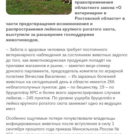
правоприменения
областного закона «О
ветеринарии в
Ростовской области» в
части предотвращения возникновения и
распространения лейкоза крупного рогатого скота,
выступили за расширение господдержки
животноводов.
– Забота о здоровье человека требует постоянного
ветеринарного наблюдения за состоянием животных задолго
до того, как животноводческая продукция попадёт на
прилавки магазинов и рынки, – заметил вице-спикер
донского парламента, председатель комитета по аграрной
политике Вячеслав Василенко. – Из заразных болезней
животных на сегодняшний день в области имеется 266
неблагополучных пунктов: два – по бешенству, 19 – по
бруцеллёзу КРС и более всего зарегистрировано случаев
лейкоза – 245 пунктов. По уровню ущерба бруцеллёз и
лейкоз крупного рогатого скота занимает одно из ведущих
мест.
Особенно ощутимые потери почувствовали владельцы
инфицированных животных после вступления в силу 1
сентября прошлого года приказа Минсельхоза России №