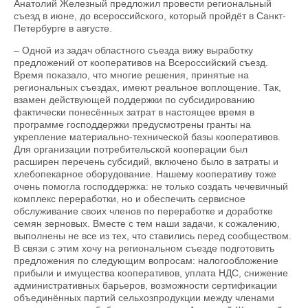
Анатолий Железный предложил провести регио­нальный
съезд в июне, до всероссийского, который пройдёт в Санкт-
Петербурге в августе.
– Одной из задач областного съезда вижу выработку
предложений от кооперативов на Всероссийский съезд.
Время показало, что многие решения, принятые на
региональных съездах, имеют реальное воплощение. Так,
взамен действующей поддержки по субсидированию
фактически понесённых затрат в настоящее время в
программе господдержки преду­смотрены гранты на
укрепление материально-технической базы кооперативов.
Для организации потребительской кооперации был
расширен перечень субсидий, включено было в затраты и
хлебопекарное оборудование. Нашему кооперативу тоже
очень помогла господдержка: не только создать чечевичный
комплекс переработки, но и обеспечить сервисное
обслуживание своих членов по переработке и доработке
семян зерновых. Вместе с тем наши задачи, к сожалению,
выполнены не все из тех, что ставились перед сообществом.
В связи с этим хочу на региональном съезде подготовить
предложения по следующим вопросам: налогообложение
прибыли и имущества кооперативов, уплата НДС, снижение
административных барьеров, возможности сертификации
объединённых партий сельхозпродукции между членами