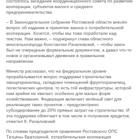
состоялось заседание координационного совета по развитию
кооперации, субъектов малого и среднего
предпринимательства.
– В Законодательное собрание Ростовской области внесён
вопрос об издании и принятии закона о потребительской
кооперации. Хочется, чтобы мы тоже поработали над
текстом. Нам важно, – подчеркнул глава областного
минсельхозпрода Константин Рачаловский, – чтобы закон
был не очередным формальным документом, а давал что-то
новое и организовывал движение в правильном
направлении.
Министр рассказал, что на федеральном уровне
прорабатывается вопрос поддержки строительства
овощехранилищ, складских помещений фрукто­хранилищ,
логистических цент­ров, то есть той инфраструктуры, которой
нам крайне не хватает, особенно для малых форм
хозяйствования. Федерация включает зелёный свет для
реализации таких проектов – пре­дусмотрено
субсидирование до 20% прямых затрат на строительство. И
эта поддержка облегчает в том числе и получение кредитов,
отметил К. Рачаловский.
По словам председателя правления Ростовского ОПС
Татьяны Братухиной, потребительская кооперация