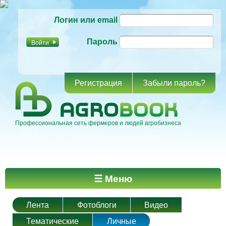
Перейти к
Логин или email
основному
содержанию
Пароль
Регистрация
Забыли пароль?
Профессиональная сеть фермеров и людей агробизнеса
Главное меню
☰ Меню
Лента
Фотоблоги
Видео
Тематические
Личные