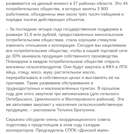
развивается на данный момент в 37 райо­нах области. Это 44
потребительских общества, в которых заняты 3 900
работников, объединены ими около трёх тысяч пайщиков и
порядка тысячи действующих объектов.
– За последние четыре года государственная поддержка в
размере 31,6 млн рублей, предоставленных минсельхозом
потребительским обществам, стала хорошим стимулом
изменить отношение к кооперации. Сегодня мы нацеливаем
все потребительские общества, чтобы в нашей торговой сети
до 30% занимала продукция собственного производства.
Планируем в каждом потребительском обществе открыть
магазины сельхозпродуктов. Они будут закупать в КФХ и ЛПХ
яйца, птицу, мясо, муку, растительное масло,
перерабатывать в собственных цехах и выставлять её на
прилавки. Также развиваем обслуживание в
труднодоступных и малонаселённых пунктах. В прошлом
году для этого закупили три автомагазина (для сельского
Октябрьского, Цимлянского и Миллеровского районов). Эти
же автолавки закупают у населения сельскохозяйственную
продукцию, – рассказала Татьяна Братухина.
Серьёзно обсудили члены координационного совета
подготовку к предстоящим в этом году съездам
кооператоров. Председатель СППК «Донской маяк»