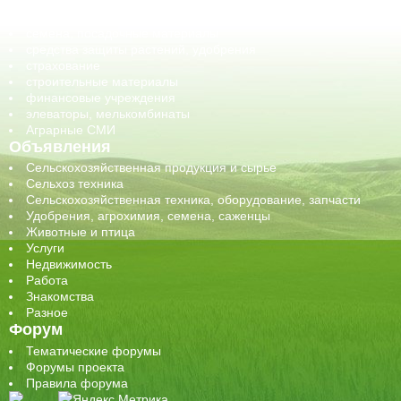
сельхозпроизводители / сельхозпредприятия
сельхозтехника, запчасти
семена, посадочные материалы
средства защиты растений, удобрения
страхование
строительные материалы
финансовые учреждения
элеваторы, мелькомбинаты
Аграрные СМИ
Объявления
Сельскохозяйственная продукция и сырье
Сельхоз техника
Сельскохозяйственная техника, оборудование, запчасти
Удобрения, агрохимия, семена, саженцы
Животные и птица
Услуги
Недвижимость
Работа
Знакомства
Разное
Форум
Тематические форумы
Форумы проекта
Правила форума