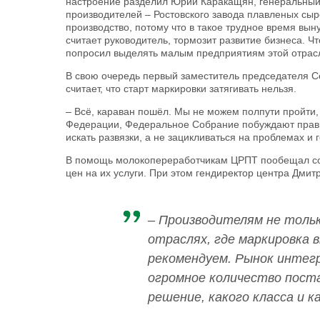
настроение разделил Юрий Каракащян, генеральный
производителей – Ростовского завода плавленых сыро
производство, потому что в такое трудное время вы
считает руководитель, тормозит развитие бизнеса.
попросил выделять малым предприятиям этой отрасл
В свою очередь первый заместитель председателя С
считает, что старт маркировки затягивать нельзя.
– Всё, караван пошёл. Мы не можем полпути пройти, 
Федерации, Федеральное Собрание побуждают правит
искать развязки, а не зацикливаться на проблемах и 
В помощь молокопереработчикам ЦРПТ пообещал сос
цен на их услуги. При этом гендиректор центра Дмит
– Производителям не тольк
отраслях, где маркировка 
рекомендуем. Рынок интег
огромное количество пост
решение, какого класса и 