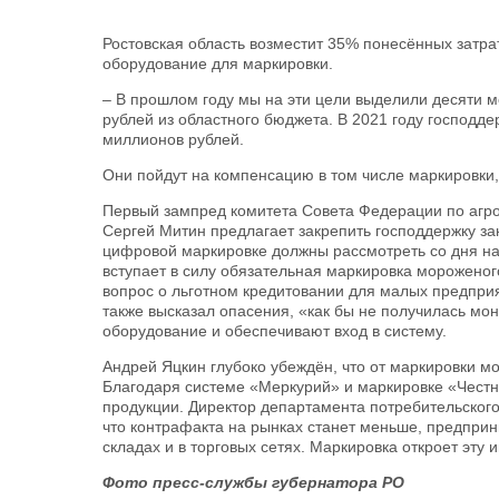
Ростовская область возместит 35% понесённых затра
оборудование для маркировки.
– В прошлом году мы на эти цели выделили десяти
рублей из областного бюджета. В 2021 году господде
миллионов рублей.
Они пойдут на компенсацию в том числе маркировки,
Первый зампред комитета Совета Федерации по агр
Сергей Митин предлагает закрепить господдержку за
цифровой маркировке должны рассмотреть со дня на д
вступает в силу обязательная маркировка мороженог
вопрос о льготном кредитовании для малых предприя
также высказал опасения, «как бы не получилась м
оборудование и обеспечивают вход в систему.
Андрей Яцкин глубоко убеждён, что от маркировки м
Благодаря системе «Меркурий» и маркировке «Честн
продукции. Директор департамента потребительского
что контрафакта на рынках станет меньше, предприн
складах и в торговых сетях. Маркировка откроет эту
Фото пресс-службы губернатора РО