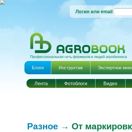
Логин или email
Профессиональная сеть фермеров и людей агробизнеса
Главное меню
Блоги
Инструктаж
Экспертное мне
Лента
Фотоблоги
Видео
Разное
→ От маркировк