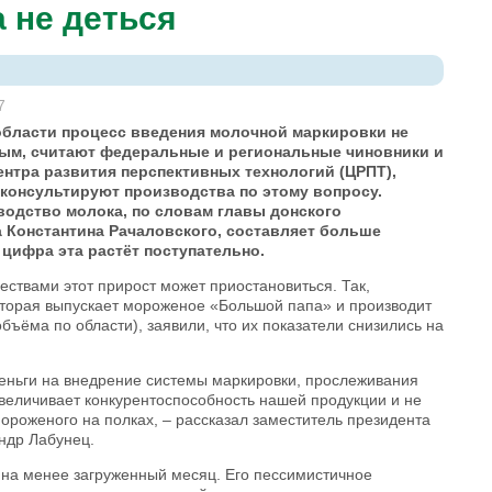
 не деться
7
области процесс введения молочной маркировки не
ным, считают федеральные и региональные чиновники и
нтра развития перспективных технологий (ЦРПТ),
 консультируют производства по этому вопросу.
водство молока, по словам главы донского
 Константина Рачаловского, составляет больше
 цифра эта растёт поступательно.
ествами этот прирост может приостановиться. Так,
торая выпускает мороженое «Большой папа» и производит
объёма по области), заявили, что их показатели снизились на
деньги на внедрение системы маркировки, прослеживания
увеличивает конкурентоспособность нашей продукции и не
ороженого на полках, – рассказал заместитель президента
ндр Лабунец.
 на менее загруженный месяц. Его пессимистичное