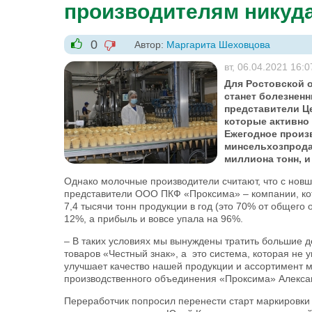
производителям никуда
0
Автор:
Маргарита Шеховцова
-1
+1
вт, 06.04.2021 16:0
Для Ростовской 
станет болезнен
представители Це
которые активно
Ежегодное произ
минсельхозпрода
миллиона тонн, и
Однако молочные производители считают, что с новш
представители ООО ПКФ «Проксима» – компании, ко
7,4 тысячи тонн продукции в год (это 70% от общего 
12%, а прибыль и вовсе упала на 96%.
– В таких условиях мы вынуждены тратить большие 
товаров «Честный знак», а это система, которая не 
улучшает качество нашей продукции и ассортимент м
производственного объединения «Проксима» Алекса
Переработчик попросил перенести старт маркировки