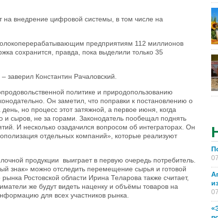
т на внедрение цифровой системы, в том числе на
 молокоперерабатывающим предприятиям 112 миллионов
ржка сохранится, правда, пока выделили только 35
 – заверил Константин Рачаловский.
опродовольственной политике и природопользованию
конодательно. Он заметил, что поправки к постановлению о
ень, но процесс этот затяжной, а первое июня, когда
о и сыров, не за горами. Законодатель пообещал поднять
тий. И несколько озадачился вопросом об интеграторах. Он
онополизация отдельных компаний», которые реализуют
П
07
олочной продукции выиграет в первую очередь потребитель.
ый знак» можно отследить перемещение сырья и готовой
А
 рынка Ростовской области Ирина Теларова также считает,
и
иматели же будут видеть наценку и объёмы товаров на
07
 информацию для всех участников рынка.
«
п