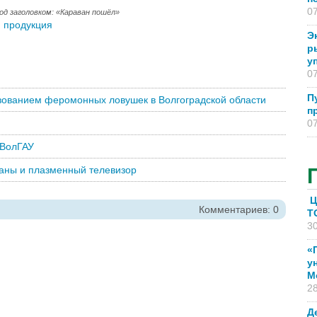
07
од заголовком: «Караван пошёл»
 продукция
Э
р
у
07
П
зованием феромонных ловушек в Волгоградской области
п
07
 ВолГАУ
аны и плазменный телевизор
Ц
Комментариев: 0
T
30
«
у
М
28
Д