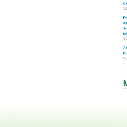
с
31
Р
я
э
к
30
З
п
05