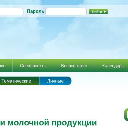
Перейти к
Пароль
основному
содержанию
ние
Спецпроекты
Вопрос-ответ
Календарь
Тематические
Личные
и молочной продукции