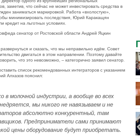
 директор одного из крупнейших региональных
в, заметив, что сейчас не может инвестировать средства в
нужден заниматься маркировкой. Работа «вхолостую»,
 Чтобы минимизировать последствия, Юрий Каракащян
и кредит на льготных условиях.
овфеда сенатор от Ростовской области Андрей Яцкин
развернуться и сказать, что мы неправильно идём. Совет
ельство двигаться в этом направлении. Поэтому давайте
говорить, что это невозможно, – категорично заявил сенатор.
тавить список рекомендованных интеграторов с указанием
рий Алхазов пояснил:
о в молочной индустрии, а вообще во всех
внедряется, мы никого не навязываем и не
раторов абсолютно конкурентный, там
авщиков. Предприниматели сами принимают
какой цены оборудование будут приобретать.