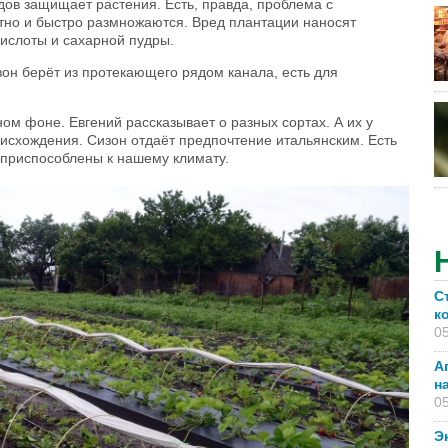
одов защищает растения. Есть, правда, проблема с
тно и быстро размножаются. Вред плантации наносят
ислоты и сахарной пудры.
он берёт из протекающего рядом канала, есть для
ом фоне. Евгений рассказывает о разных сортах. А их у
оисхождения. Сизон отдаёт предпочтение итальянским. Есть
е приспособлены к нашему климату.
С
к
05
А
н
05
Э