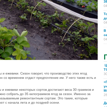
3
04
Т
д
04
В
с
04
Ц
T
и ежевики. Сизон говорит, что производство этих ягод
30
н со временем отдаст предпочтение им. У него также есть и
«
у
ы и ежевики некоторых сортов достигают веса 30 граммов и
М
жно собрать до 35 килограммов ягод за сезон. Именно за
28
к называемым ремонтантным сортам. Это такие, которые
ют с начала лета и до поздней осени.
Д