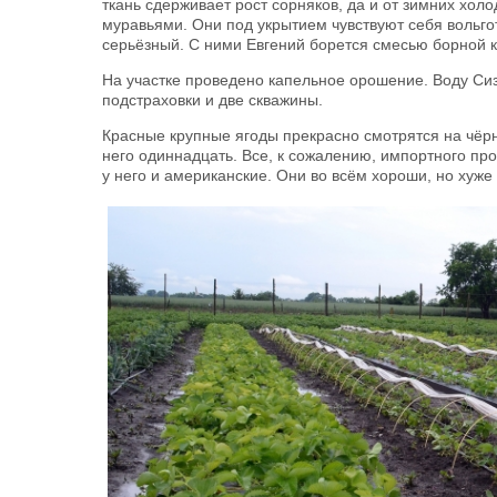
ткань сдерживает рост сорняков, да и от зимних хол
муравьями. Они под укрытием чувствуют себя вольго
серьёзный. С ними Евгений борется смесью борной к
На участке проведено капельное орошение. Воду Сиз
подстраховки и две скважины.
Красные крупные ягоды прекрасно смотрятся на чёрн
него одиннадцать. Все, к сожалению, импортного пр
у него и американские. Они во всём хороши, но хуж