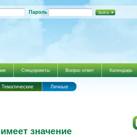
Перейти к
Пароль
основному
содержанию
ние
Спецпроекты
Вопрос-ответ
Календарь
Тематические
Личные
имеет значение