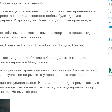
с
 Сизон и увлёкся ягодами?
31
ая разновидность малины. Если её правильно прищипывать,
Р
рево, а толщина основного побега будет достигать в
я
 дерево. И урожай даёт большой, до 35 килограммов, –
э
к
30
дкие, обычные и ремонтантные – импортного происхождения:
ина есть и отечественная.
З
п
на, Гордость России, Краса России, Таруса, Сказка,
05
етает у одного любителя в Краснодарском крае или в
ого материала в Мичуринске.
ебе их доставят транспортными компаниями. Сейчас можно
 покупать не на рынке, а у проверенных партнёров.
дин раз увидел такого. Написал, что продаёт ремонтантную
му говорю: ты же не только себя дискредитируешь, а сорт,
дывали. Но ему всё равно.