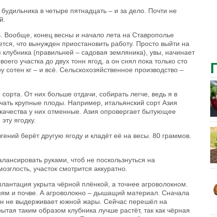
з будильника в четыре пятнадцать – и за дело. Почти не
й.
дь. Вообще, конец весны и начало лета на Ставрополье
тся, что вынужден приостановить работу. Просто выйти на
я клубника (правильней – садовая земляника), увы, начинает
оего участка до двух тонн ягод, а он снял пока только сто
у сотен кг – и всё. Сельскохозяйственное производство –
сорта. От них больше отдачи, собирать легче, ведь я в
чать крупные плоды. Например, итальянский сорт Азия
 качества у них отменные. Азия опровергает бытующее
эту ягодку.
гений берёт другую ягоду и кладёт её на весы. 80 граммов.
лансировать руками, чтоб не поскользнуться на
зглость, участок смотрится аккуратно.
плантация укрыта чёрной плёнкой, а точнее агроволокном.
рням и почве. А агроволокно – дышащий материал. Сначала
он не выдерживает южной жары. Сейчас перешёл на
рытая таким образом клубника лучше растёт, так как чёрная