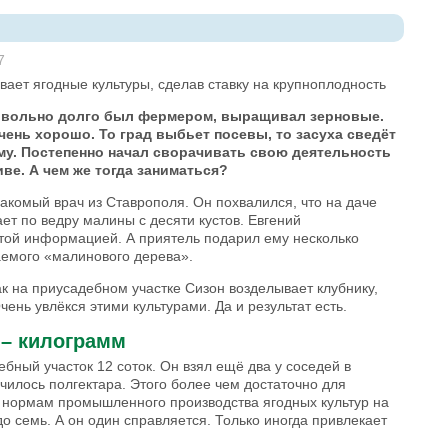
7
ает ягодные культуры, сделав ставку на крупноплодность
овольно долго был фермером, выращивал зерновые.
чень хорошо. То град выбьет посевы, то засуха сведёт
му. Постепенно начал сворачивать свою деятельность
ве. А чем же тогда заниматься?
акомый врач из Ставрополя. Он похвалился, что на даче
ет по ведру малины с десяти кустов. Евгений
той информацией. А приятель подарил ему несколько
аемого «малинового дерева».
ак на приусадебном участке Сизон возделывает клубнику,
чень увлёкся этими культурами. Да и результат есть.
 – килограмм
ебный участок 12 соток. Он взял ещё два у соседей в
училось полгектара. Этого более чем достаточно для
о нормам промышленного производства ягодных культур на
до семь. А он один справляется. Только иногда привлекает