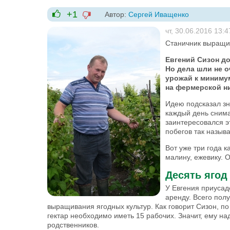
+1
Автор:
Сергей Иващенко
-1
+1
чт, 30.06.2016 13:4
Станичник выращив
Евгений Сизон д
Но дела шли не о
урожай к миниму
на фермерской ни
Идею подсказал зн
каждый день снима
заинтересовался э
побегов так назыв
Вот уже три года к
малину, ежевику. О
Десять ягод
У Евгения приусад
аренду. Всего пол
выращивания ягодных культур. Как говорит Сизон, п
гектар необходимо иметь 15 рабочих. Значит, ему на
родственников.