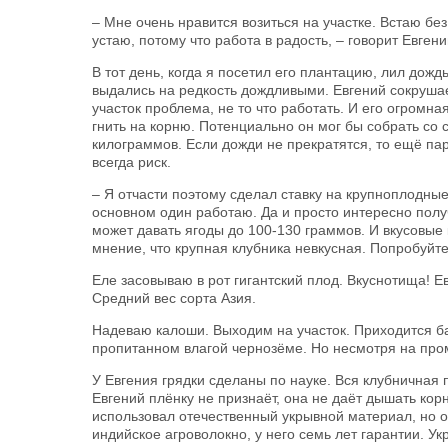
– Мне очень нравится во­зиться на участке. Встаю бе
устаю, потому что работа в радость, – говорит Евгени
В тот день, когда я посетил его плантацию, лил дож
выдались на редкость дождливыми. Евгений сокрушае
участок проблема, не то что работать. И его огромна
гнить на корню. Потенциально он мог бы собрать со св
килограммов. Если дожди не прекратятся, то ещё пар
всегда риск.
– Я отчасти поэтому сделал ставку на крупноплодные 
основном один работаю. Да и просто интересно полу
может давать ягоды до 100-130 граммов. И вкусовые
мнение, что крупная клубника невкусная. Попробуйте 
Еле засовываю в рот гигантский плод. Вкуснотища! Ев
Средний вес сорта Азия.
Надеваю калоши. Выходим на участок. Приходится ба
пропитанном влагой чернозёме. Но несмотря на промо
У Евгения грядки сделаны по науке. Вся клубничная 
Евгений плёнку не признаёт, она не даёт дышать ко
использовал отечественный укрывной материал, но 
индийское агроволокно, у него семь лет гарантии. Ук