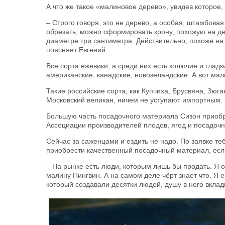
А что же такое «малиновое дерево», увидев которое,
– Строго говоря, это не дерево, а особая, штамбов
обрезать, можно сформировать крону, похожую на де
диаметре три сантиметра. Действительно, похоже на
поясняет Евгений.
Все сорта ежевики, а среди них есть колючие и гла
американские, канадские, новозеландские. А вот мал
Такие российские сорта, как Купчиха, Брусвяна, Зюга
Московский великан, ничем не уступают импортным.
Большую часть посадочного материала Сизон приобр
Ассоциации производителей плодов, ягод и посадочн
Сейчас за саженцами и ездить не надо. По заявке т
приобрести качественный посадочный материал, если
– На рынке есть люди, которым лишь бы продать. Я о
малину Пингвин. А на самом деле чёрт знает что. Я е
который создавали десятки людей, душу в него вкла