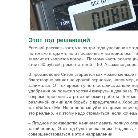
Этот год решающий
Евгений рассказывает, что за три года увлечения яго
не только ягодами, но и посадочным материалом. Пр
зависит от капризов погоды. Поэтому часть плантаци
стоит 30 рублей, ремонтантной – 50. А саженец хоро
В производстве Сизон старается как можно меньше 
благотворно влияет на урожай зерновых, например, 
занимался. От тех времён у него остались залежи пе
удобрения он повысил урожай кукурузы в два раза. Т
вовремя проводить агротехнические работы. Чем ме
различной химии для борьбы с вредителями. Хорошо
как «Байкал-М». Но полностью уйти от применения яд
это реально, и к этому надо стремиться, если хочеш
– Ягодное производство начинает давать полную отда
такой период. Этот год будет решающим. Надеюсь, чт
совершенствоваться в этом направлении.