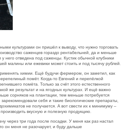
дными культурами он пришёл к выводу, что нужно торговать
оизводство саженцев гораздо рентабельней, да и меньше
и у него отведена под саженцы. Кустик обычной клубники
шей малины или ежевики может стоить и под тысячу рублей.
применять химии. Ещё будучи фермером, он заметил, как
перепелиный помёт. Когда-то Евгений и перепёлкой
регнившего помёта. Только за счёт этого естественного
акой же результат и на ягодных культурах. И ещё важно
ньше сорняков на плантации, тем меньше потребуется
 зарекомендовали себя и такие биологические препараты,
охимикатов не получается. А вот свести их к минимуму –
ь производить вкусную и полезную продукцию.
чу через три года после посадки. У меня как раз настал
о он меня не разочарует, и буду дальше