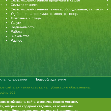
Сельскохозяйственная продукция и сырье
ия
Сельхоз техника
Сельскохозяйственная техника, оборудование, запчасти
Удобрения, агрохимия, семена, саженцы
Животные и птица
Услуги
Недвижимость
Работа
Знакомства
Разное
ила пользования
Правообладателям
ов сайта активная ссылка на публикацию обязательна.
, офис 803
орректной работы сайта, и сервисы Яндекс-метрики,
те не премодерируются.
Положение о защите персональных данных
и, которые не содержат сведений, на основании
-13
info@agrobook.ru
вателя. Продолжение пользования сайтом является