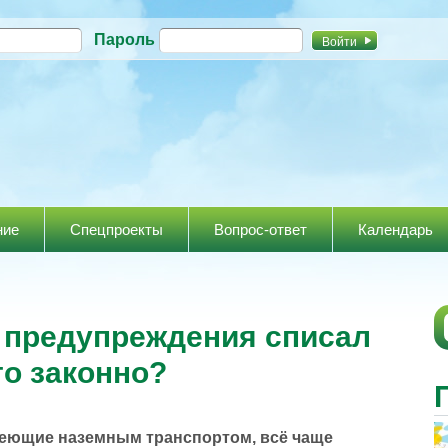
Перейти к
Пароль
основному
содержанию
ние
Спецпроекты
Вопрос-ответ
Календарь
 предупреждения списал
то законно?
деющие наземным транспортом, всё чаще