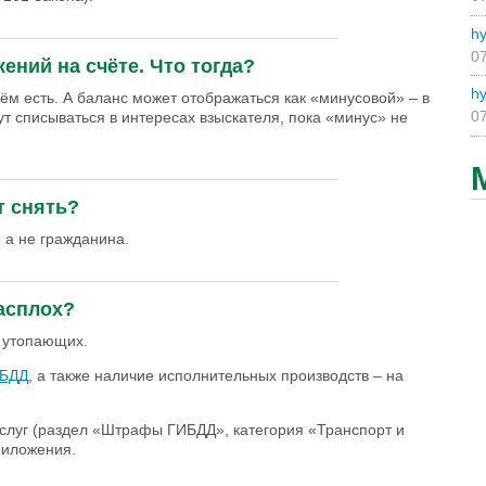
_______________________________________
hy
07
ний на счёте. Что тогда?
hy
нём есть. А баланс может отображаться как «минусовой» – в
07
ут списываться в интересах взыскателя, пока «минус» не
_______________________________________
т снять?
, а не гражданина.
_______________________________________
расплох?
 утопающих.
ИБДД
, а также наличие исполнительных производств – на
слуг (раздел «Штрафы ГИБДД», категория «Транспорт и
иложения.