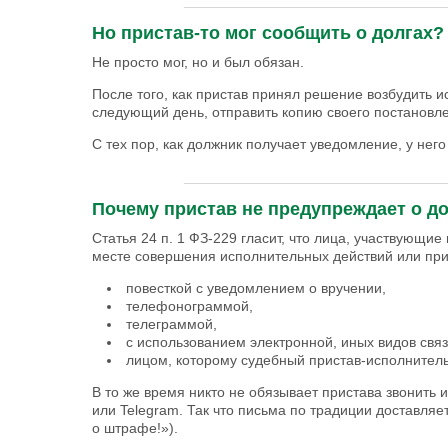
_________________________________
Но пристав-то мог сообщить о долгах?
Не просто мог, но и был обязан.
После того, как пристав принял решение возбудить и
следующий день, отправить копию своего постановлени
С тех пор, как должник получает уведомление, у нег
_________________________________
Почему пристав не предупреждает о д
Статья 24 п. 1 ФЗ-229 гласит, что лица, участвующи
месте совершения исполнительных действий или пр
повесткой с уведомлением о вручении,
телефонограммой,
телеграммой,
с использованием электронной, иных видов связ
лицом, которому судебный пристав-исполнитель
В то же время никто не обязывает пристава звонить
или Telegram. Так что письма по традиции доставляе
о штрафе!»).