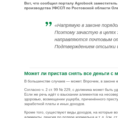
Вот, что сообщил порталу Agrobook заместитель
производства УФССП по Ростовской области Оле
«Напрямую в законе порядо
Поэтому зачастую в целях
направляются почтовым от
Подтверждением отсылки и
_________________________________
Может ли пристав снять все деньги с м
В большинстве случаев — может. Впрочем, в законе е
Согласно ч. 2 ст. 99 № 229, с должника может быть 
Если же речь идёт о взыскании алиментов на несов
здоровью, возмещении ущерба, причинённого прест
заработной платы и иных доходов.
Кроме того, существуют виды доходов, на которые в
алименты, пенсия по потере кормильца и т. д. (см. ст.