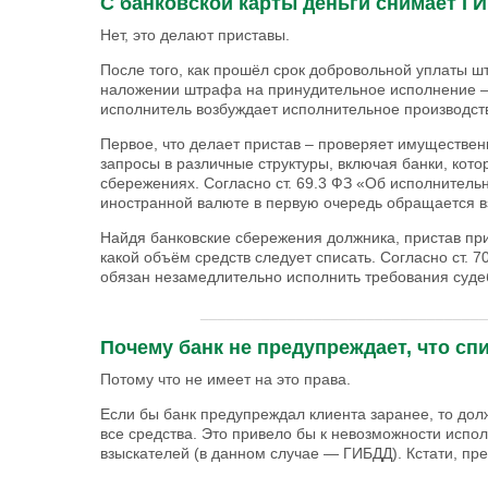
С банковской карты деньги снимает Г
Нет, это делают приставы.
После того, как прошёл срок добровольной уплаты ш
наложении штрафа на принудительное исполнение – 
исполнитель возбуждает исполнительное производст
Первое, что делает пристав – проверяет имуществе
запросы в различные структуры, включая банки, кот
сбережениях. Согласно ст. 69.3 ФЗ «Об исполнитель
иностранной валюте в первую очередь обращается в
Найдя банковские сбережения должника, пристав прис
какой объём средств следует списать. Согласно ст. 
обязан незамедлительно исполнить требования суде
_________________________________
Почему банк не предупреждает, что сп
Потому что не имеет на это права.
Если бы банк предупреждал клиента заранее, то должн
все средства. Это привело бы к невозможности испо
взыскателей (в данном случае — ГИБДД). Кстати, пре