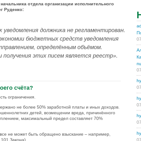
 начальника отдела организации исполнительного
г Руденко:
a
к уведомления должника не регламентирован.
П
 экономии бюджетных средств уведомления
07
правлением, определённым объёмом.
А
 получения этих писем является реестр».
К
п
07
_______________________________________
hy
оего счёта?
07
сть ограничения.
hy
07
удержано не более 50% заработной платы и иных доходов.
ершеннолетних детей, возмещении вреда, причинённого
hy
уплением, максимальный предел составляет 70%
07
hy
овсе не может быть обращено взыскание – например,
07
 101 Закона).