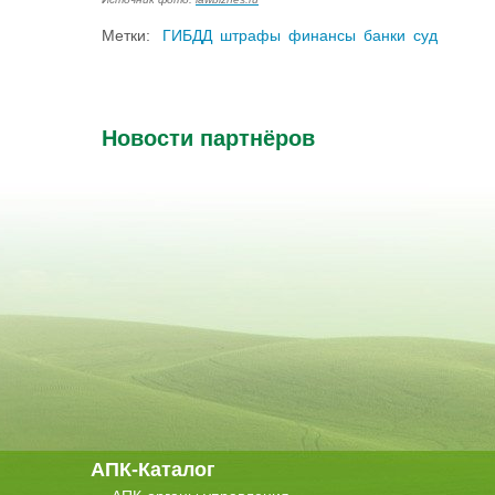
Метки:
ГИБДД
штрафы
финансы
банки
суд
Новости партнёров
АПК-Каталог