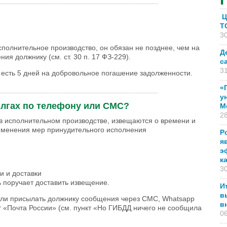
_______________________________________
Ц
T
30
сполнительное производство, он обязан не позднее, чем на
Д
я должнику (см. ст. 30 п. 17 ФЗ-229).
с
31
о есть 5 дней на добровольное погашение задолженности.
«
_______________________________________
у
олгах по телефону или СМС?
М
28
е в исполнительном производстве, извещаются о времени и
именения мер принудительного исполнения
Р
я
э
к
30
и и доставки
 поручает доставить извещение.
И
в
 или присылать должнику сообщения через СМС, Whatsapp
в
т «Почта России» (см. пункт «Но ГИБДД ничего не сообщила
06