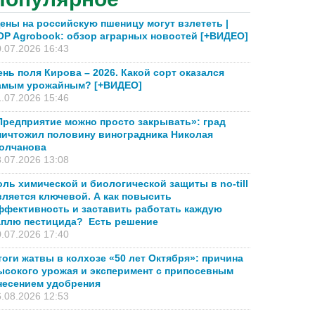
ены на российскую пшеницу могут взлететь |
OP Agrobook: обзор аграрных новостей [+ВИДЕО]
.07.2026 16:43
ень поля Кирова – 2026. Какой сорт оказался
амым урожайным? [+ВИДЕО]
.07.2026 15:46
Предприятие можно просто закрывать»: град
ничтожил половину виноградника Николая
олчанова
.07.2026 13:08
оль химической и биологической защиты в no-till
вляется ключевой. А как повысить
ффективность и заставить работать каждую
аплю пестицида? Есть решение
.07.2026 17:40
тоги жатвы в колхозе «50 лет Октября»: причина
ысокого урожая и эксперимент с припосевным
несением удобрения
.08.2026 12:53