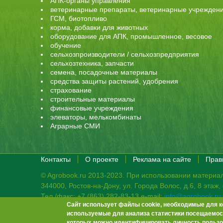
АПК-органы управления
ветеринарные препараты, ветеринарные учрежден
ГСМ, биотопливо
корма, добавки для животных
оборудование для АПК, промышленное, весовое
обучение
сельхозпроизводители / сельхозпредприятия
сельхозтехника, запчасти
семена, посадочные материалы
средства защиты растений, удобрения
страхование
строительные материалы
финансовые учреждения
элеваторы, мелькомбинаты
Аграрные СМИ
Контакты
О проекте
Реклама на сайте
Прав
© Agrobook.ru 2013-2023. При использовании материал
344000, Ростов-на-Дону, ул. Города Волос, д.6, 8 этаж
Тел./факс: +7 (863) 282-83-13 e-mail:
info@agrobook.ru
Сайт использует файлы cookie, необходимые для к
Возрастная категория сайта: 16+. Объявления на сай
используемые для анализа статистики посещаемост
Гала Алиевна Каймакчи – редактор, тел.: (863) 282-83
которых можно идентифицировать личность пользо