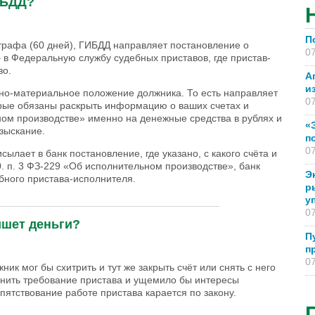
ИБДД?
П
трафа (60 дней), ГИБДД направляет постановление о
07
в Федеральную службу судебных приставов, где пристав-
во.
А
и
нно-материальное положение должника. То есть направляет
07
орые обязаны раскрыть информацию о ваших счетах и
ном производстве» именно на денежные средства в рублях и
«
зыскание.
п
07
ылает в банк постановление, где указано, с какого счёта и
70. п. 3 ФЗ-229 «Об исполнительном производстве», банк
Э
бного пристава-исполнителя.
р
у
_______________________________________
07
ишет деньги?
П
п
07
ик мог бы схитрить и тут же закрыть счёт или снять с него
лнить требование пристава и ущемило бы интересы
пятствование работе пристава карается по закону.