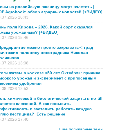
ены на российскую пшеницу могут взлететь |
OP Agrobook: обзор аграрных новостей [+ВИДЕО]
.07.2026 16:43
ень поля Кирова – 2026. Какой сорт оказался
амым урожайным? [+ВИДЕО]
.07.2026 15:46
Предприятие можно просто закрывать»: град
ничтожил половину виноградника Николая
олчанова
.07.2026 13:08
тоги жатвы в колхозе «50 лет Октября»: причина
ысокого урожая и эксперимент с припосевным
несением удобрения
.08.2026 12:53
оль химической и биологической защиты в no-till
вляется ключевой. А как повысить
ффективность и заставить работать каждую
аплю пестицида? Есть решение
.07.2026 17:40
Ещё популярные темы