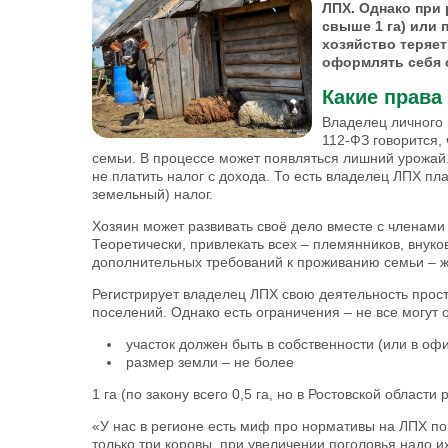
ЛПХ. Однако при
свыше 1 га) или 
хозяйство теряет
оформлять себя с
Какие права
Владелец личного 
112-ФЗ говорится,
семьи. В процессе может появляться лишний урожай
не платить налог с дохода. То есть владелец ЛПХ пл
земельный) налог.
Хозяин может развивать своё дело вместе с членами 
Теоретически, привлекать всех – племянников, внуков
дополнительных требований к проживанию семьи – жи
Регистрирует владелец ЛПХ свою деятельность прост
поселений. Однако есть ограничения – не все могут
участок должен быть в собственности (или в о
размер земли – не более
1 га (по закону всего 0,5 га, но в Ростовской области
«У нас в регионе есть миф про нормативы на ЛПХ по
только три коровы, при увеличении поголовья надо их