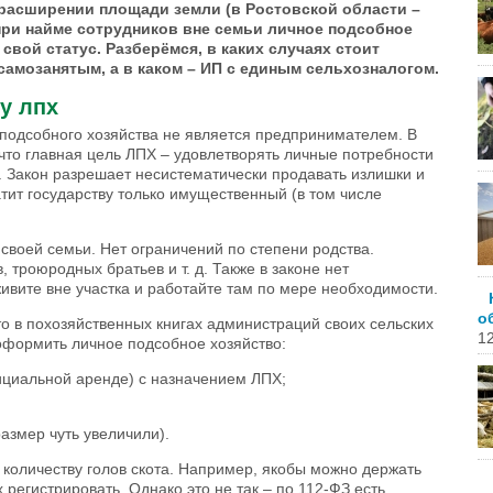
 расширении площади земли (в Ростовской области –
при найме сотрудников вне семьи личное подсобное
 свой статус. Разберёмся, в каких случаях стоит
амозанятым, а в каком – ИП с единым сельхозналогом.
 у лпх
подсобного хозяйства не является предпринимателем. В
 что главная цель ЛПХ – удовлетворять личные потребности
. Закон разрешает несистематически продавать излишки и
атит государству только имущественный (в том числе
своей семьи. Нет ограничений по степени родства.
, троюродных братьев и т. д. Также в законе нет
вите вне участка и работайте там по мере необходимости.
о
о в похозяйственных книгах администраций своих сельских
12
 оформить личное подсобное хозяйство:
фициальной аренде) с назначением ЛПХ;
 размер чуть увеличили).
 количеству голов скота. Например, якобы можно держать
 регистрировать. Однако это не так – по 112-ФЗ есть