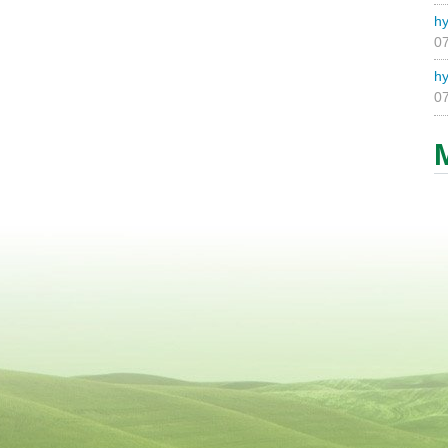
hy
07
hy
07