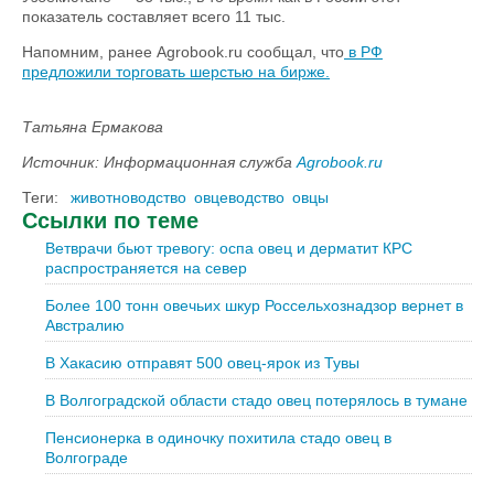
показатель составляет всего 11 тыс.
Напомним, ранее Agrobook.ru сообщал, что
в РФ
предложили торговать шерстью на бирже.
Татьяна Ермакова
Источник: Информационная служба
Agrobook.ru
Теги:
животноводство
овцеводство
овцы
Ссылки по теме
Ветврачи бьют тревогу: оспа овец и дерматит КРС
распространяется на север
Более 100 тонн овечьих шкур Россельхознадзор вернет в
Австралию
В Хакасию отправят 500 овец-ярок из Тувы
В Волгоградской области стадо овец потерялось в тумане
Пенсионерка в одиночку похитила стадо овец в
Волгограде