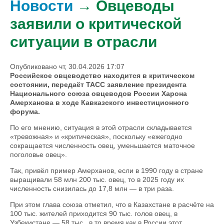
Новости
→ Овцеводы
заявили о критической
ситуации в отрасли
Опубликовано чт, 30.04.2026 17:07
Российское овцеводство находится в критическом
состоянии, передаёт ТАСС заявление президента
Национального союза овцеводов России Харона
Амерханова в ходе Кавказского инвестиционного
форума.
По его мнению, ситуация в этой отрасли складывается
«тревожная» и «критическая», поскольку «ежегодно
сокращается численность овец, уменьшается маточное
поголовье овец».
Так, привёл пример Амерханов, если в 1990 году в стране
выращивали 58 млн 200 тыс. овец, то в 2025 году их
численность снизилась до 17,8 млн — в три раза.
При этом глава союза отметил, что в Казахстане в расчёте на
100 тыс. жителей приходится 90 тыс. голов овец, в
Узбекистане — 58 тыс., в то время как в России этот