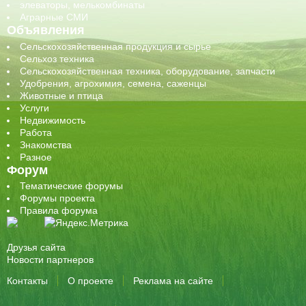
элеваторы, мелькомбинаты
Аграрные СМИ
Объявления
Сельскохозяйственная продукция и сырье
Сельхоз техника
Сельскохозяйственная техника, оборудование, запчасти
Удобрения, агрохимия, семена, саженцы
Животные и птица
Услуги
Недвижимость
Работа
Знакомства
Разное
Форум
Тематические форумы
Форумы проекта
Правила форума
Друзья сайта
Новости партнеров
Контакты
О проекте
Реклама на сайте