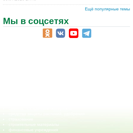
Ещё популярные темы
Мы в соцсетях
АПК-Каталог
АПК-органы управления
ветеринарные препараты, ветеринарные учреждения
ГСМ, биотопливо
корма, добавки для животных
оборудование для АПК, промышленное, весовое
обучение
сельхозпроизводители / сельхозпредприятия
сельхозтехника, запчасти
семена, посадочные материалы
средства защиты растений, удобрения
страхование
строительные материалы
финансовые учреждения