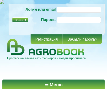
Перейти к
Логин или email
основному
содержанию
Пароль
Регистрация
Забыли пароль?
Профессиональная сеть фермеров и людей агробизнеса
Главное меню
☰ Меню