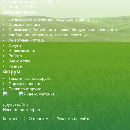
элеваторы, мелькомбинаты
Аграрные СМИ
Объявления
Сельскохозяйственная продукция и сырье
Сельхоз техника
Сельскохозяйственная техника, оборудование, запчасти
Удобрения, агрохимия, семена, саженцы
Животные и птица
Услуги
Недвижимость
Работа
Знакомства
Разное
Форум
Тематические форумы
Форумы проекта
Правила форума
Друзья сайта
Новости партнеров
Контакты
О проекте
Реклама на сайте