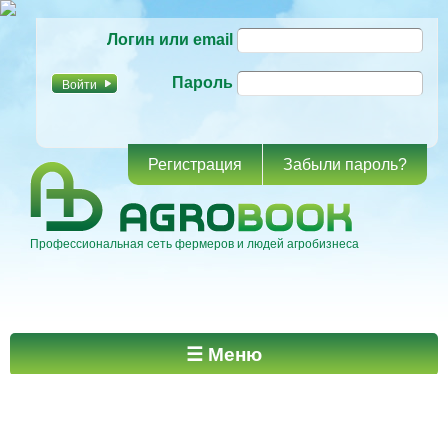
Перейти к
Логин или email
основному
содержанию
Пароль
Регистрация
Забыли пароль?
Профессиональная сеть фермеров и людей агробизнеса
Главное меню
☰ Меню