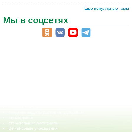
Ещё популярные темы
Мы в соцсетях
АПК-Каталог
АПК-органы управления
ветеринарные препараты, ветеринарные учреждения
ГСМ, биотопливо
корма, добавки для животных
оборудование для АПК, промышленное, весовое
обучение
сельхозпроизводители / сельхозпредприятия
сельхозтехника, запчасти
семена, посадочные материалы
средства защиты растений, удобрения
страхование
строительные материалы
финансовые учреждения