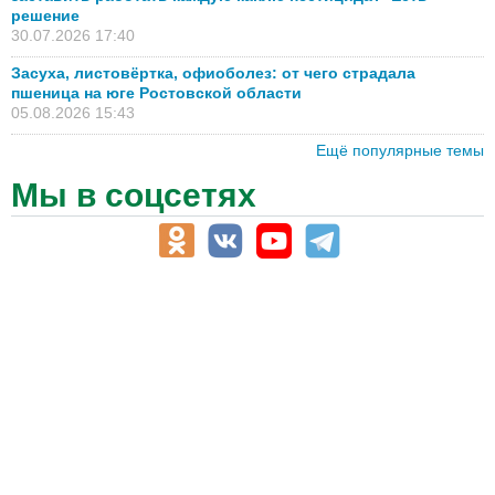
решение
30.07.2026 17:40
Засуха, листовёртка, офиоболез: от чего страдала
пшеница на юге Ростовской области
05.08.2026 15:43
Ещё популярные темы
Мы в соцсетях
АПК-Каталог
АПК-органы управления
ветеринарные препараты, ветеринарные учреждения
ГСМ, биотопливо
корма, добавки для животных
оборудование для АПК, промышленное, весовое
обучение
сельхозпроизводители / сельхозпредприятия