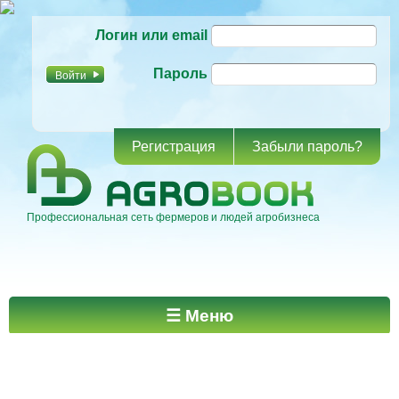
Перейти к
Логин или email
основному
содержанию
Пароль
Регистрация
Забыли пароль?
Профессиональная сеть фермеров и людей агробизнеса
Главное меню
☰ Меню