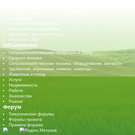
сельхозтехника, запчасти
семена, посадочные материалы
средства защиты растений, удобрения
страхование
строительные материалы
финансовые учреждения
элеваторы, мелькомбинаты
Аграрные СМИ
Объявления
Сельскохозяйственная продукция и сырье
Сельхоз техника
Сельскохозяйственная техника, оборудование, запчасти
Удобрения, агрохимия, семена, саженцы
Животные и птица
Услуги
Недвижимость
Работа
Знакомства
Разное
Форум
Тематические форумы
Форумы проекта
Правила форума