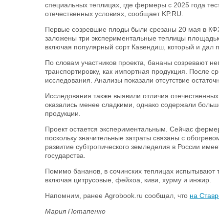
специальных теплицах, где фермеры с 2025 года тес
отечественных условиях, сообщает KP.RU.
Первые созревшие плоды были срезаны 20 мая в КФХ 
заложены три экспериментальные теплицы площадью 
включая популярный сорт Кавендиш, который и дал 
По словам участников проекта, бананы созревают не
транспортировку, как импортная продукция. После 
исследования. Анализы показали отсутствие остаточ
Исследования также выявили отличия отечественных
оказались менее сладкими, однако содержали больше
продукции.
Проект остается экспериментальным. Сейчас ферме
поскольку значительные затраты связаны с обогревом
развитие субтропического земледелия в России имее
государства.
Помимо бананов, в сочинских теплицах испытывают т
включая цитрусовые, фейхоа, киви, хурму и инжир.
Напомним, ранее Agrobook.ru сообщал, что
на Ставр
Мария Потапенко