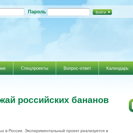
Перейти к
Пароль
основному
содержанию
ние
Спецпроекты
Вопрос-ответ
Календарь
ай российских бананов
х в России. Экспериментальный проект реализуется в