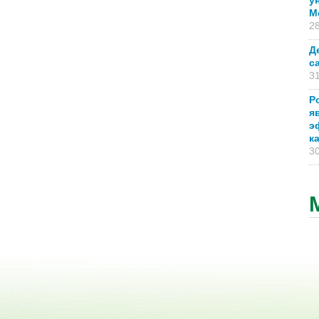
у
М
28
Д
с
31
Р
я
э
к
30