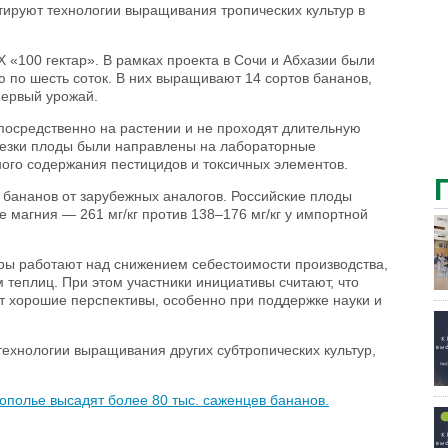
тируют технологии выращивания тропических культур в
«100 гектар». В рамках проекта в Сочи и Абхазии были
по шесть соток. В них выращивают 14 сортов бананов,
первый урожай.
посредственно на растении и не проходят длительную
срезки плоды были направлены на лабораторные
ного содержания пестицидов и токсичных элементов.
 бананов от зарубежных аналогов. Российские плоды
 магния — 261 мг/кг против 138–176 мг/кг у импортной
ры работают над снижением себестоимости производства,
 теплиц. При этом участники инициативы считают, что
т хорошие перспективы, особенно при поддержке науки и
ехнологии выращивания других субтропических культур,
ополье высадят более 80 тыс. саженцев бананов.