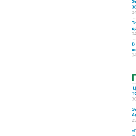
Э
3
04
Т
д
04
В
с
04
Ц
T
30
Э
A
23
«