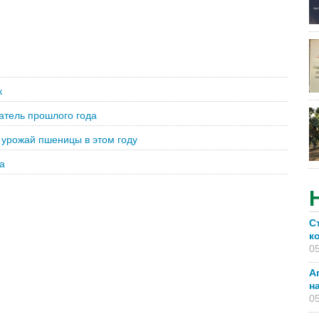
к
атель прошлого года
 урожай пшеницы в этом году
а
С
к
05
А
н
05