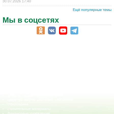
30.07.2026 17:40
Ещё популярные темы
Мы в соцсетях
АПК-Каталог
АПК-органы управления
ветеринарные препараты, ветеринарные учреждения
ГСМ, биотопливо
корма, добавки для животных
оборудование для АПК, промышленное, весовое
обучение
сельхозпроизводители / сельхозпредприятия
сельхозтехника, запчасти
семена, посадочные материалы
средства защиты растений, удобрения
страхование
строительные материалы
финансовые учреждения