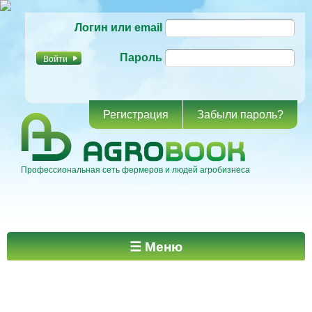
Перейти к
Логин или email
основному
содержанию
Пароль
Регистрация
Забыли пароль?
Профессиональная сеть фермеров и людей агробизнеса
Главное меню
☰ Меню