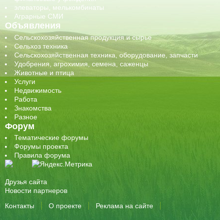
элеваторы, мелькомбинаты
Аграрные СМИ
Объявления
Сельскохозяйственная продукция и сырье
Сельхоз техника
Сельскохозяйственная техника, оборудование, запчасти
Удобрения, агрохимия, семена, саженцы
Животные и птица
Услуги
Недвижимость
Работа
Знакомства
Разное
Форум
Тематические форумы
Форумы проекта
Правила форума
Друзья сайта
Новости партнеров
Контакты
О проекте
Реклама на сайте