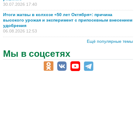
30.07.2026 17:40
Итоги жатвы в колхозе «50 лет Октября»: причина
высокого урожая и эксперимент с припосевным внесением
удобрения
06.08.2026 12:53
Ещё популярные темы
Мы в соцсетях
АПК-Каталог
АПК-органы управления
ветеринарные препараты, ветеринарные учреждения
ГСМ, биотопливо
корма, добавки для животных
оборудование для АПК, промышленное, весовое
обучение
сельхозпроизводители / сельхозпредприятия