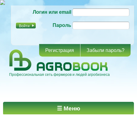
Перейти к
Логин или email
основному
содержанию
Пароль
Регистрация
Забыли пароль?
Профессиональная сеть фермеров и людей агробизнеса
Главное меню
☰ Меню