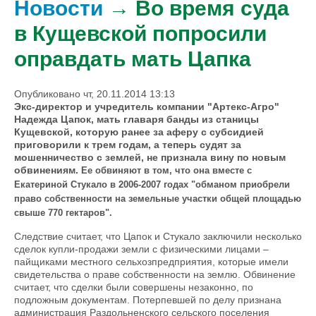
Новости
→ Во время суда
в Кущевской попросили
оправдать мать Цапка
Опубликовано чт, 20.11.2014 13:13
Экс-директор и учредитель компании "Артекс-Агро"
Надежда Цапок, мать главаря банды из станицы
Кущевской, которую ранее за аферу с субсидией
приговорили к трем годам, а теперь судят за
мошенничество с землей, не признала вину по новым
обвинениям.
Ее обвиняют в том, что она вместе с
Екатериной Стукало в 2006-2007 годах "обманом приобрели
право собственности на земельные участки общей площадью
свыше 770 гектаров".
Следствие считает, что Цапок и Стукало заключили несколько
сделок купли-продажи земли с физическими лицами –
пайщиками местного сельхозпредприятия, которые имели
свидетельства о праве собственности на землю. Обвинение
считает, что сделки были совершены незаконно, по
подложным документам. Потерпевшей по делу признана
администрация Раздольненского сельского поселения