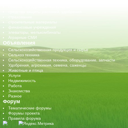
сельхозтехника, запчасти
семена, посадочные материалы
средства защиты растений, удобрения
страхование
строительные материалы
финансовые учреждения
элеваторы, мелькомбинаты
Аграрные СМИ
Объявления
Сельскохозяйственная продукция и сырье
Сельхоз техника
Сельскохозяйственная техника, оборудование, запчасти
Удобрения, агрохимия, семена, саженцы
Животные и птица
Услуги
Недвижимость
Работа
Знакомства
Разное
Форум
Тематические форумы
Форумы проекта
Правила форума