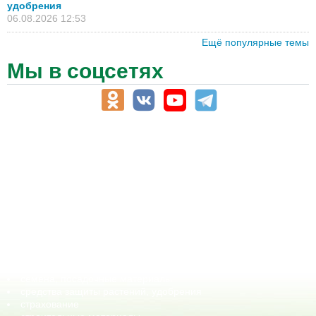
удобрения
06.08.2026 12:53
Ещё популярные темы
Мы в соцсетях
АПК-Каталог
АПК-органы управления
ветеринарные препараты, ветеринарные учреждения
ГСМ, биотопливо
корма, добавки для животных
оборудование для АПК, промышленное, весовое
обучение
сельхозпроизводители / сельхозпредприятия
сельхозтехника, запчасти
семена, посадочные материалы
средства защиты растений, удобрения
страхование