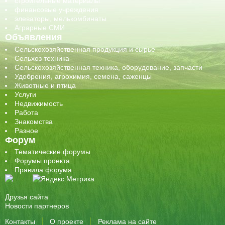
строительные материалы
финансовые учреждения
элеваторы, мелькомбинаты
Аграрные СМИ
Объявления
Сельскохозяйственная продукция и сырье
Сельхоз техника
Сельскохозяйственная техника, оборудование, запчасти
Удобрения, агрохимия, семена, саженцы
Животные и птица
Услуги
Недвижимость
Работа
Знакомства
Разное
Форум
Тематические форумы
Форумы проекта
Правила форума
Друзья сайта
Новости партнеров
Контакты
О проекте
Реклама на сайте