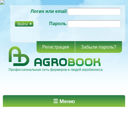
Перейти к
Логин или email
основному
содержанию
Пароль
Регистрация
Забыли пароль?
Профессиональная сеть фермеров и людей агробизнеса
Главное меню
☰ Меню