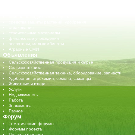
обучение
сельхозпроизводители / сельхозпредприятия
сельхозтехника, запчасти
семена, посадочные материалы
средства защиты растений, удобрения
страхование
строительные материалы
финансовые учреждения
элеваторы, мелькомбинаты
Аграрные СМИ
Объявления
Сельскохозяйственная продукция и сырье
Сельхоз техника
Сельскохозяйственная техника, оборудование, запчасти
Удобрения, агрохимия, семена, саженцы
Животные и птица
Услуги
Недвижимость
Работа
Знакомства
Разное
Форум
Тематические форумы
Форумы проекта
Правила форума