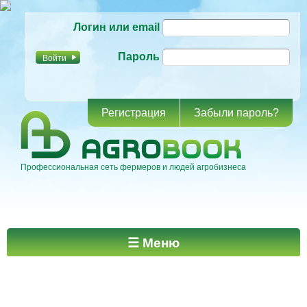
Перейти к
Логин или email
основному
содержанию
Пароль
Регистрация
Забыли пароль?
Профессиональная сеть фермеров и людей агробизнеса
Главное меню
☰ Меню