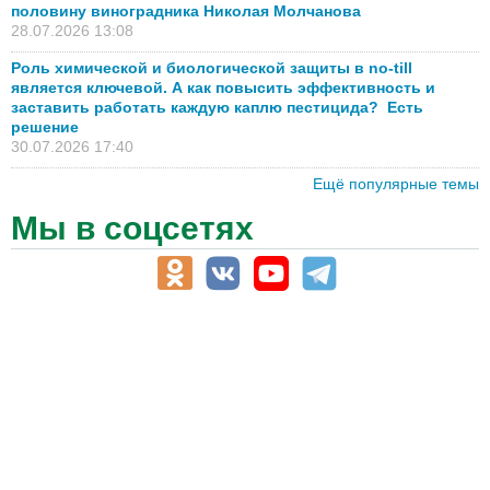
половину виноградника Николая Молчанова
28.07.2026 13:08
Роль химической и биологической защиты в no-till
является ключевой. А как повысить эффективность и
заставить работать каждую каплю пестицида? Есть
решение
30.07.2026 17:40
Ещё популярные темы
Мы в соцсетях
АПК-Каталог
АПК-органы управления
ветеринарные препараты, ветеринарные учреждения
ГСМ, биотопливо
корма, добавки для животных
оборудование для АПК, промышленное, весовое