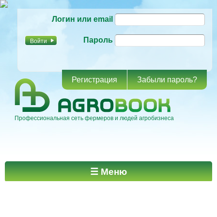
Перейти к
Логин или email
основному
содержанию
Пароль
Регистрация
Забыли пароль?
Профессиональная сеть фермеров и людей агробизнеса
Главное меню
☰ Меню