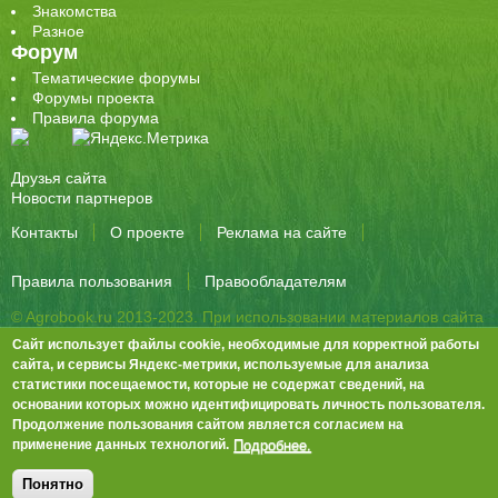
Знакомства
Разное
Форум
Тематические форумы
Форумы проекта
Правила форума
Друзья сайта
Новости партнеров
Контакты
О проекте
Реклама на сайте
Правила пользования
Правообладателям
© Agrobook.ru 2013-2023. При использовании материалов сайта
активная ссылка на публикацию обязательна.
Сайт использует файлы cookie, необходимые для корректной работы
344000, Ростов-на-Дону, ул. Города Волос, д.6, 8 этаж, офис 803
сайта, и сервисы Яндекс-метрики, используемые для анализа
статистики посещаемости, которые не содержат сведений, на
Тел./факс: +7 (863) 282-83-13 e-mail:
info@agrobook.ru
основании которых можно идентифицировать личность пользователя.
Возрастная категория сайта: 16+. Объявления на сайте не
Продолжение пользования сайтом является согласием на
премодерируются.
Положение о защите персональных данных
Подробнее.
применение данных технологий.
Гала Алиевна Каймакчи – редактор, тел.: (863) 282-83-13
info@agrobook.ru
Понятно