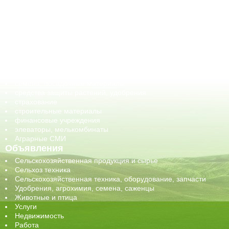
АПК-органы управления
ветеринарные препараты, ветеринарные учреждения
ГСМ, биотопливо
корма, добавки для животных
оборудование для АПК, промышленное, весовое
обучение
сельхозпроизводители / сельхозпредприятия
сельхозтехника, запчасти
семена, посадочные материалы
средства защиты растений, удобрения
страхование
строительные материалы
финансовые учреждения
элеваторы, мелькомбинаты
Аграрные СМИ
Объявления
Сельскохозяйственная продукция и сырье
Сельхоз техника
Сельскохозяйственная техника, оборудование, запчасти
Удобрения, агрохимия, семена, саженцы
Животные и птица
Услуги
Недвижимость
Работа