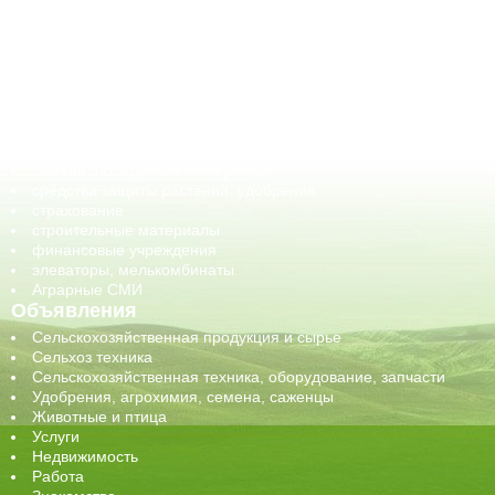
АПК-органы управления
ветеринарные препараты, ветеринарные учреждения
ГСМ, биотопливо
корма, добавки для животных
оборудование для АПК, промышленное, весовое
обучение
сельхозпроизводители / сельхозпредприятия
сельхозтехника, запчасти
семена, посадочные материалы
средства защиты растений, удобрения
страхование
строительные материалы
финансовые учреждения
элеваторы, мелькомбинаты
Аграрные СМИ
Объявления
Сельскохозяйственная продукция и сырье
Сельхоз техника
Сельскохозяйственная техника, оборудование, запчасти
Удобрения, агрохимия, семена, саженцы
Животные и птица
Услуги
Недвижимость
Работа