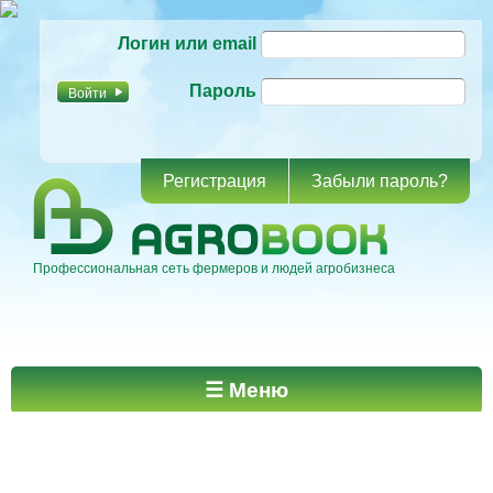
Перейти к
Логин или email
основному
содержанию
Пароль
Регистрация
Забыли пароль?
Профессиональная сеть фермеров и людей агробизнеса
Главное меню
☰ Меню