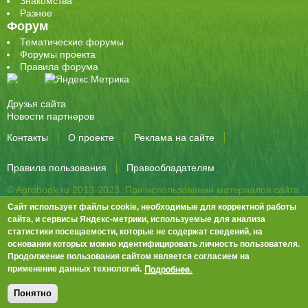
Знакомства
Разное
Форум
Тематические форумы
Форумы проекта
Правила форума
Друзья сайта
Новости партнеров
Контакты
О проекте
Реклама на сайте
Правила пользования
Правообладателям
© Agrobook.ru 2013-2023. При использовании материалов сайта
активная ссылка на публикацию обязательна.
Сайт использует файлы cookie, необходимые для корректной работы
344000, Ростов-на-Дону, ул. Города Волос, д.6, 8 этаж, офис 803
сайта, и сервисы Яндекс-метрики, используемые для анализа
статистики посещаемости, которые не содержат сведений, на
Тел./факс: +7 (863) 282-83-13 e-mail:
info@agrobook.ru
основании которых можно идентифицировать личность пользователя.
Возрастная категория сайта: 16+. Объявления на сайте не
Продолжение пользования сайтом является согласием на
премодерируются.
Положение о защите персональных данных
Подробнее.
применение данных технологий.
Гала Алиевна Каймакчи – редактор, тел.: (863) 282-83-13
info@agrobook.ru
Понятно
Дизайн
Tech Noir
, разработка
Ра-Дон