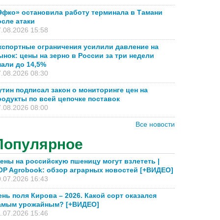
Эфко» остановила работу терминала в Тамани
осле атаки
.08.2026 15:58
кспортные ограничения усилили давление на
ынок: цены на зерно в России за три недели
пали до 14,5%
.08.2026 08:30
утин подписал закон о мониторинге цен на
родукты по всей цепочке поставок
.08.2026 08:00
Все новости
Популярное
ены на российскую пшеницу могут взлететь |
OP Agrobook: обзор аграрных новостей [+ВИДЕО]
.07.2026 16:43
ень поля Кирова – 2026. Какой сорт оказался
амым урожайным? [+ВИДЕО]
.07.2026 15:46