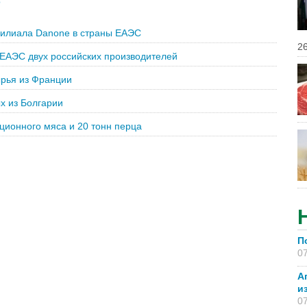
о
филиала Danone в страны ЕАЭС
26
 ЕАЭС двух российских производителей
ырья из Франции
х из Болгарии
ционного мяса и 20 тонн перца
П
07
А
и
07