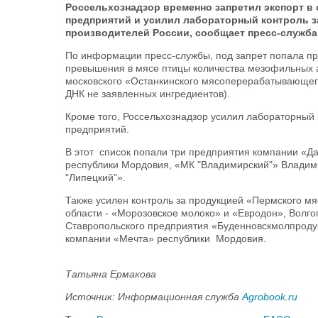
Россельхознадзор временно запретил экспорт в
предприятий и усилил лабораторный контроль з
производителей России, сообщает пресс-служба
По информации пресс-службы, под запрет попала пр
превышения в мясе птицы количества мезофильных 
московского «Останкинского мясоперерабатывающего
ДНК не заявленных ингредиентов).
Кроме того, Россельхознадзор усилил лабораторный 
предприятий.
В этот список попали три предприятия компании «Д
республики Мордовия, «МК "Владимирский"» Владим
"Липецкий"».
Также усилен контроль за продукцией «Пермского 
области - «Морозовское молоко» и «Евродон», Волг
Ставропольского предприятия «Буденновскмолпродук
компании «Мечта» республики Мордовия.
Татьяна Ермакова
Источник: Информационная служба
Agrobook.ru