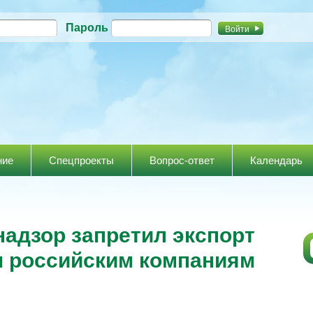
Перейти к
Пароль
основному
содержанию
ние
Спецпроекты
Вопрос-ответ
Календарь
адзор запретил экспорт
м российским компаниям