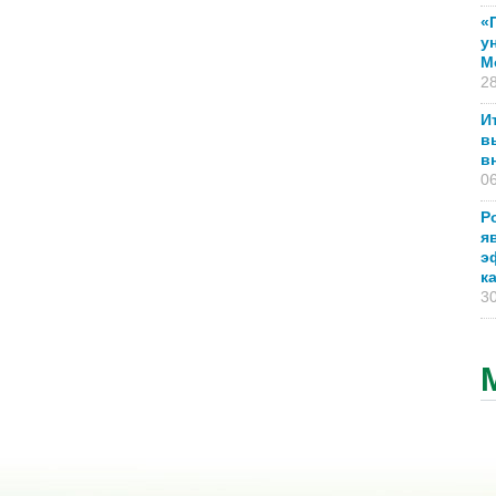
«
у
М
28
И
в
в
06
Р
я
э
к
30