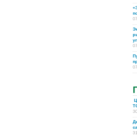
«
п
07
Э
р
у
07
П
п
07
Ц
T
30
Д
с
31