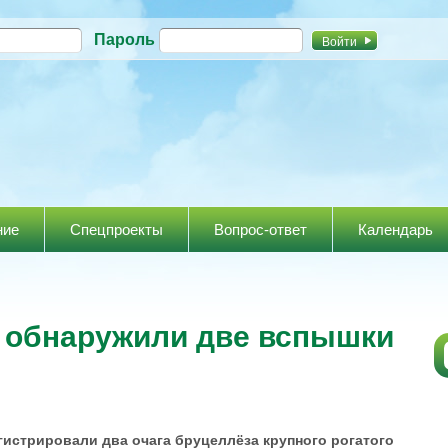
Перейти к
Пароль
основному
содержанию
ние
Спецпроекты
Вопрос-ответ
Календарь
 обнаружили две вспышки
истрировали два очага бруцеллёза крупного рогатого