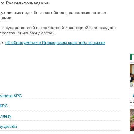
ого Россельхознадзора.
двух личных подсобных хозяйствах, расположенных на
щении.
а государственной ветеринарной инспекцией края введены
пространению бруцеллёза».
щал
об обнаружении в Приморском крае трёх вспышек
еллёза КРС
13
 КРС
еллёзу
руцеллёз