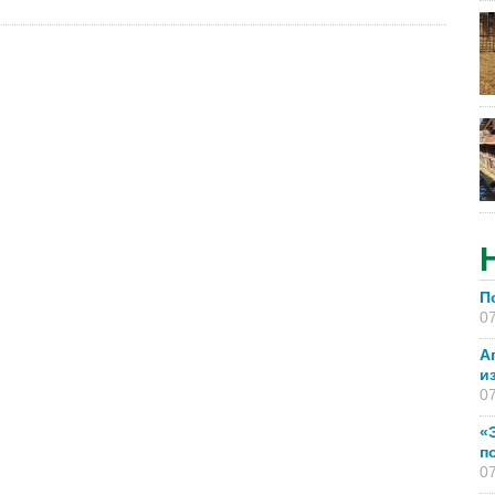
П
07
А
и
07
«
п
07