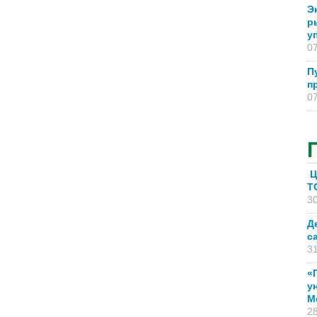
Э
р
у
07
П
п
07
Ц
T
30
Д
с
31
«
у
М
28