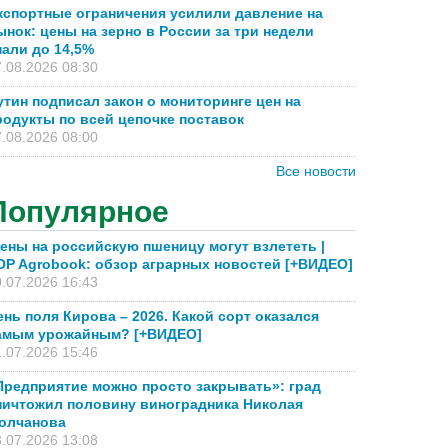
кспортные ограничения усилили давление на
ынок: цены на зерно в России за три недели
пали до 14,5%
.08.2026 08:30
утин подписал закон о мониторинге цен на
родукты по всей цепочке поставок
.08.2026 08:00
Все новости
Популярное
ены на российскую пшеницу могут взлететь |
OP Agrobook: обзор аграрных новостей [+ВИДЕО]
.07.2026 16:43
ень поля Кирова – 2026. Какой сорт оказался
амым урожайным? [+ВИДЕО]
.07.2026 15:46
Предприятие можно просто закрывать»: град
ничтожил половину виноградника Николая
олчанова
.07.2026 13:08