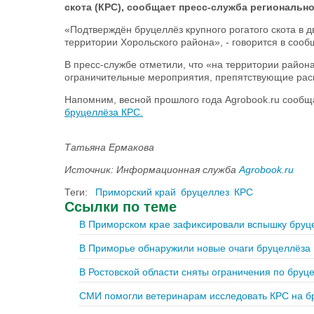
скота (КРС), сообщает пресс-служба региональн
«Подтверждён бруцеллёз крупного рогатого скота в 
территории Хорольского района», - говорится в сооб
В пресс-службе отметили, что «на территории район
ограничительные мероприятия, препятствующие рас
Напомним, весной прошлого года Agrobook.ru сооб
бруцеллёза КРС.
Татьяна Ермакова
Источник: Информационная служба
Agrobook.ru
Теги:
Приморский край
бруцеллез
КРС
Ссылки по теме
В Приморском крае зафиксировали вспышку бруц
В Приморье обнаружили новые очаги бруцеллёза
В Ростовской области сняты ограничения по бруц
СМИ помогли ветеринарам исследовать КРС на б