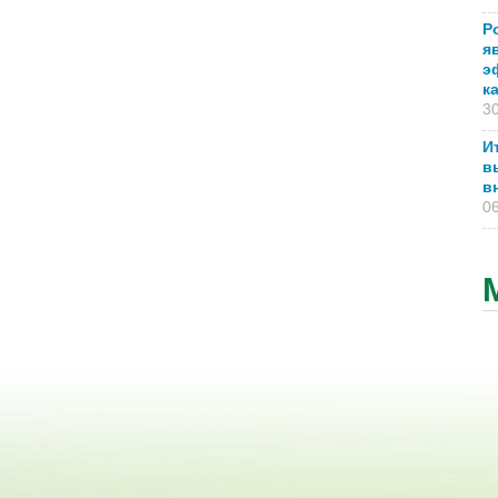
Р
я
э
к
30
И
в
в
06