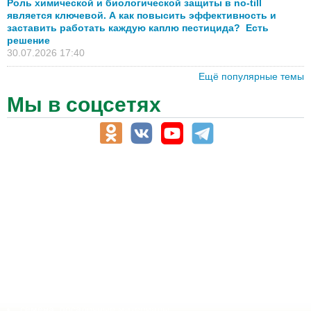
Роль химической и биологической защиты в no-till
является ключевой. А как повысить эффективность и
заставить работать каждую каплю пестицида? Есть
решение
30.07.2026 17:40
Ещё популярные темы
Мы в соцсетях
АПК-Каталог
АПК-органы управления
ветеринарные препараты, ветеринарные учреждения
ГСМ, биотопливо
корма, добавки для животных
оборудование для АПК, промышленное, весовое
обучение
сельхозпроизводители / сельхозпредприятия
сельхозтехника, запчасти
семена, посадочные материалы