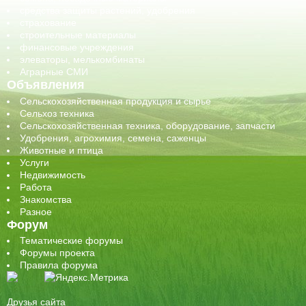
средства защиты растений, удобрения
страхование
строительные материалы
финансовые учреждения
элеваторы, мелькомбинаты
Аграрные СМИ
Объявления
Сельскохозяйственная продукция и сырье
Сельхоз техника
Сельскохозяйственная техника, оборудование, запчасти
Удобрения, агрохимия, семена, саженцы
Животные и птица
Услуги
Недвижимость
Работа
Знакомства
Разное
Форум
Тематические форумы
Форумы проекта
Правила форума
Друзья сайта