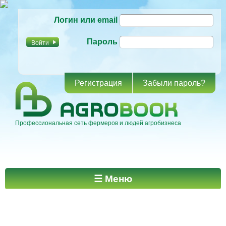
Перейти к
Логин или email
основному
содержанию
Пароль
Регистрация
Забыли пароль?
Профессиональная сеть фермеров и людей агробизнеса
Главное меню
☰ Меню