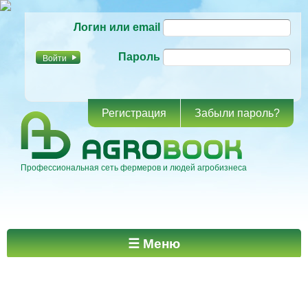
Перейти к
Логин или email
основному
содержанию
Пароль
Регистрация
Забыли пароль?
Профессиональная сеть фермеров и людей агробизнеса
Главное меню
☰ Меню