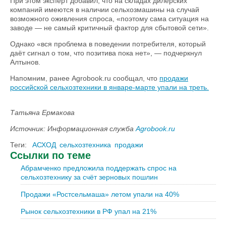
При этом эксперт добавил, что на складах дилерских
компаний имеются в наличии сельхозмашины на случай
возможного оживления спроса, «поэтому сама ситуация на
заводе — не самый критичный фактор для сбытовой сети».
Однако «вся проблема в поведении потребителя, который
даёт сигнал о том, что позитива пока нет», — подчеркнул
Алтынов.
Напомним, ранее Agrobook.ru сообщал, что
продажи
российской сельхозтехники в январе-марте упали на треть.
Татьяна Ермакова
Источник: Информационная служба
Agrobook.ru
Теги:
АСХОД
сельхозтехника
продажи
Ссылки по теме
Абрамченко предложила поддержать спрос на
сельхозтехнику за счёт зерновых пошлин
Продажи «Ростсельмаша» летом упали на 40%
Рынок сельхозтехники в РФ упал на 21%