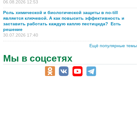
06.08.2026 12:53
Роль химической и биологической защиты в no-till
является ключевой. А как повысить эффективность и
заставить работать каждую каплю пестицида? Есть
решение
30.07.2026 17:40
Ещё популярные темы
Мы в соцсетях
АПК-Каталог
АПК-органы управления
ветеринарные препараты, ветеринарные учреждения
ГСМ, биотопливо
корма, добавки для животных
оборудование для АПК, промышленное, весовое
обучение
сельхозпроизводители / сельхозпредприятия