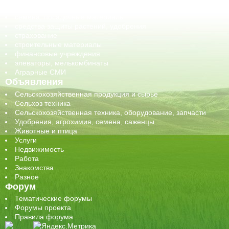
сельхозтехника, запчасти
семена, посадочные материалы
средства защиты растений, удобрения
страхование
строительные материалы
финансовые учреждения
элеваторы, мелькомбинаты
Аграрные СМИ
Объявления
Сельскохозяйственная продукция и сырье
Сельхоз техника
Сельскохозяйственная техника, оборудование, запчасти
Удобрения, агрохимия, семена, саженцы
Животные и птица
Услуги
Недвижимость
Работа
Знакомства
Разное
Форум
Тематические форумы
Форумы проекта
Правила форума