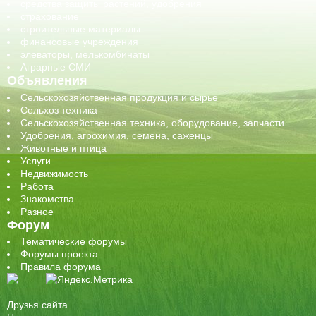
средства защиты растений, удобрения
страхование
строительные материалы
финансовые учреждения
элеваторы, мелькомбинаты
Аграрные СМИ
Объявления
Сельскохозяйственная продукция и сырье
Сельхоз техника
Сельскохозяйственная техника, оборудование, запчасти
Удобрения, агрохимия, семена, саженцы
Животные и птица
Услуги
Недвижимость
Работа
Знакомства
Разное
Форум
Тематические форумы
Форумы проекта
Правила форума
Друзья сайта