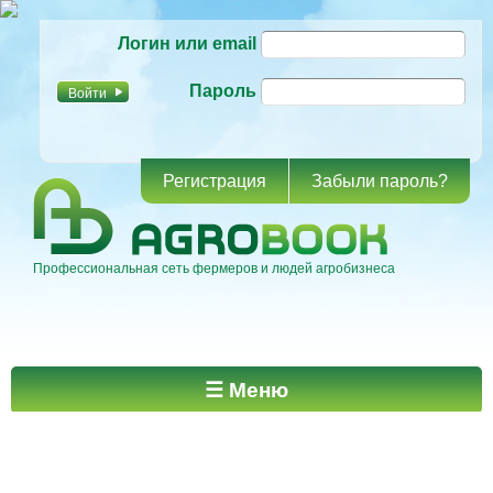
Перейти к
Логин или email
основному
содержанию
Пароль
Регистрация
Забыли пароль?
Профессиональная сеть фермеров и людей агробизнеса
Главное меню
☰ Меню