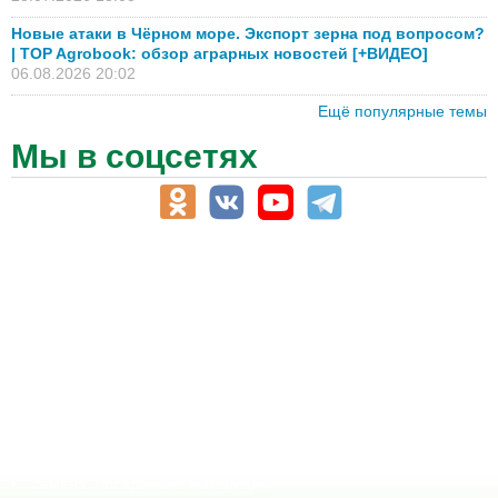
Новые атаки в Чёрном море. Экспорт зерна под вопросом?
| TOP Agrobook: обзор аграрных новостей [+ВИДЕО]
06.08.2026 20:02
Ещё популярные темы
Мы в соцсетях
АПК-Каталог
АПК-органы управления
ветеринарные препараты, ветеринарные учреждения
ГСМ, биотопливо
корма, добавки для животных
оборудование для АПК, промышленное, весовое
обучение
сельхозпроизводители / сельхозпредприятия
сельхозтехника, запчасти
семена, посадочные материалы