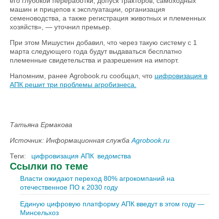
его глубокой переработки, допуск тракторов, самоходных
машин и прицепов к эксплуатации, организация
семеноводства, а также регистрация животных и племенных
хозяйств», — уточнил премьер.
При этом Мишустин добавил, что через такую систему с 1
марта следующего года будут выдаваться бесплатно
племенные свидетельства и разрешения на импорт.
Напомним, ранее Agrobook.ru сообщал, что
цифровизация в
АПК решит три проблемы агробизнеса.
Татьяна Ермакова
Источник: Информационная служба
Agrobook.ru
Теги:
цифровизация АПК
ведомства
Ссылки по теме
Власти ожидают переход 80% агрокомпаний на
отечественное ПО к 2030 году
Единую цифровую платформу АПК введут в этом году —
Минсельхоз