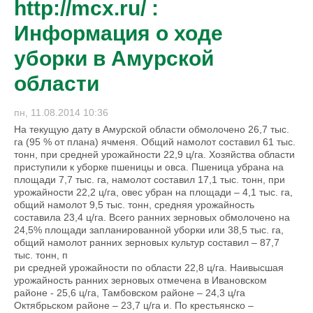
http://mcx.ru/ :
Информация о ходе
уборки в Амурской
области
пн, 11.08.2014 10:36
На текущую дату в Амурской области обмолочено 26,7 тыс.
га (95 % от плана) ячменя. Общий намолот составил 61 тыс.
тонн, при средней урожайности 22,9 ц/га. Хозяйства области
приступили к уборке пшеницы и овса. Пшеница убрана на
площади 7,7 тыс. га, намолот составил 17,1 тыс. тонн, при
урожайности 22,2 ц/га, овес убран на площади – 4,1 тыс. га,
общий намолот 9,5 тыс. тонн, средняя урожайность
составила 23,4 ц/га. Всего ранних зерновых обмолочено на
24,5% площади запланированной уборки или 38,5 тыс. га,
общий намолот ранних зерновых культур составил – 87,7
тыс. тонн, п
ри средней урожайности по области 22,8 ц/га. Наивысшая
урожайность ранних зерновых отмечена в Ивановском
районе - 25,6 ц/га, Тамбовском районе – 24,3 ц/га
Октябрьском районе – 23,7 ц/га и. По крестьянско –