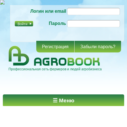
Перейти к
Логин или email
основному
содержанию
Пароль
Регистрация
Забыли пароль?
Профессиональная сеть фермеров и людей агробизнеса
Главное меню
☰ Меню