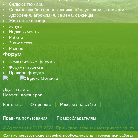
Сельхоз техника
Сельскохозяйственная техника, оборудование, запчасти
Удобрения, агрохимия, семена, саженцы
Животные и птица
Услуги
Недвижимость
Работа
Знакомства
Разное
Форум
Тематические форумы
Форумы проекта
Правила форума
Друзья сайта
Новости партнеров
Контакты
О проекте
Реклама на сайте
Правила пользования
Правообладателям
© Agrobook.ru 2013-2023. При использовании материалов сайта
активная ссылка на публикацию обязательна.
Сайт использует файлы cookie, необходимые для корректной работы