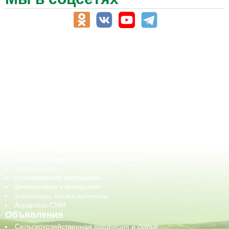
АПК-Каталог
АПК-органы управления
ветеринарные препараты, ветеринарные учреждения
ГСМ, биотопливо
корма, добавки для животных
оборудование для АПК, промышленное, весовое
обучение
сельхозпроизводители / сельхозпредприятия
сельхозтехника, запчасти
семена, посадочные материалы
средства защиты растений, удобрения
страхование
строительные материалы
финансовые учреждения
элеваторы, мелькомбинаты
Аграрные СМИ
Объявления
Сельскохозяйственная продукция и сырье