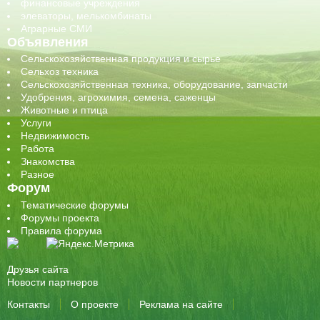
финансовые учреждения
элеваторы, мелькомбинаты
Аграрные СМИ
Объявления
Сельскохозяйственная продукция и сырье
Сельхоз техника
Сельскохозяйственная техника, оборудование, запчасти
Удобрения, агрохимия, семена, саженцы
Животные и птица
Услуги
Недвижимость
Работа
Знакомства
Разное
Форум
Тематические форумы
Форумы проекта
Правила форума
Друзья сайта
Новости партнеров
Контакты
О проекте
Реклама на сайте