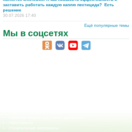
заставить работать каждую каплю пестицида? Есть
решение
30.07.2026 17:40
Ещё популярные темы
Мы в соцсетях
АПК-Каталог
АПК-органы управления
ветеринарные препараты, ветеринарные учреждения
ГСМ, биотопливо
корма, добавки для животных
оборудование для АПК, промышленное, весовое
обучение
сельхозпроизводители / сельхозпредприятия
сельхозтехника, запчасти
семена, посадочные материалы
средства защиты растений, удобрения
страхование
строительные материалы