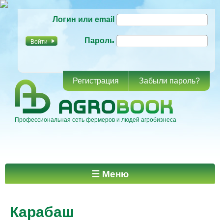
Перейти к
Логин или email
основному
содержанию
Пароль
Регистрация
Забыли пароль?
Профессиональная сеть фермеров и людей агробизнеса
Главное меню
☰ Меню
Карабаш