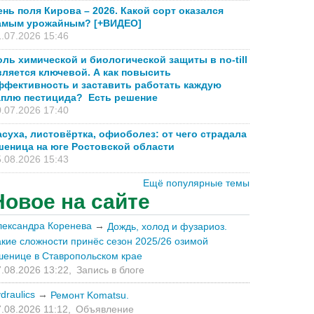
ень поля Кирова – 2026. Какой сорт оказался
амым урожайным? [+ВИДЕО]
.07.2026 15:46
оль химической и биологической защиты в no-till
вляется ключевой. А как повысить
ффективность и заставить работать каждую
аплю пестицида? Есть решение
.07.2026 17:40
асуха, листовёртка, офиоболез: от чего страдала
шеница на юге Ростовской области
.08.2026 15:43
Ещё популярные темы
Новое на сайте
лександра Коренева
→
Дождь, холод и фузариоз.
акие сложности принёс сезон 2025/26 озимой
шенице в Ставропольском крае
.08.2026 13:22,
Запись в блоге
draulics
→
Ремонт Komatsu.
.08.2026 11:12,
Объявление