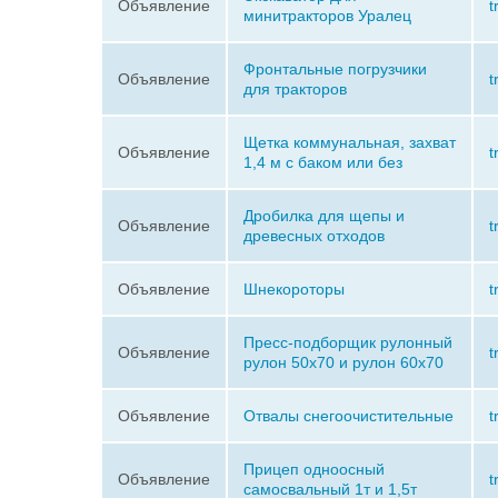
Объявление
t
минитракторов Уралец
Фронтальные погрузчики
Объявление
t
для тракторов
Щетка коммунальная, захват
Объявление
t
1,4 м с баком или без
Дробилка для щепы и
Объявление
t
древесных отходов
Объявление
Шнекороторы
t
Пресс-подборщик рулонный
Объявление
t
рулон 50х70 и рулон 60х70
Объявление
Отвалы снегоочистительные
t
Прицеп одноосный
Объявление
t
самосвальный 1т и 1,5т