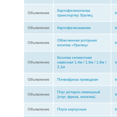
Картофелекопалка
Объявление
t
транспортер Уралец
Объявление
Картофелесажалки
t
Облегченная роторная
Объявление
t
косилка «Уралец»
Косилка сегментная
Объявление
навесная 1,4м / 1,6м / 1,8м /
t
2,1м
Объявление
Почвофреза приводная
t
Плуг роторно-лемешный
Объявление
t
(плуг, фреза, копалка)
Объявление
Плуги корпусные
t