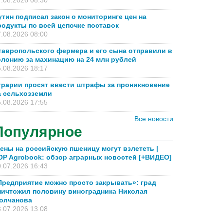
.08.2026 08:30
утин подписал закон о мониторинге цен на
родукты по всей цепочке поставок
.08.2026 08:00
тавропольского фермера и его сына отправили в
олонию за махинацию на 24 млн рублей
.08.2026 18:17
грарии просят ввести штрафы за проникновение
а сельхозземли
.08.2026 17:55
Все новости
Популярное
ены на российскую пшеницу могут взлететь |
OP Agrobook: обзор аграрных новостей [+ВИДЕО]
.07.2026 16:43
Предприятие можно просто закрывать»: град
ничтожил половину виноградника Николая
олчанова
.07.2026 13:08