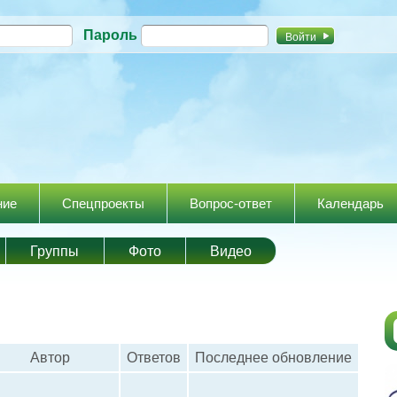
Перейти к
Пароль
основному
содержанию
ние
Спецпроекты
Вопрос-ответ
Календарь
Группы
Фото
Видео
Автор
Ответов
Последнее обновление