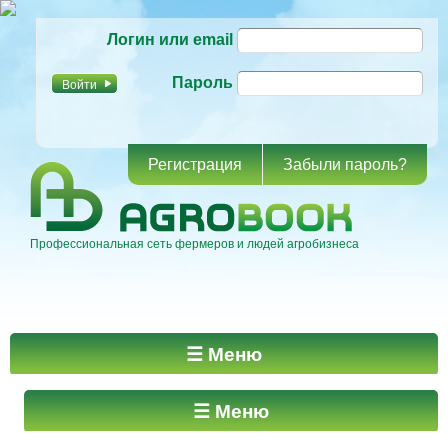
Перейти к
Логин или email
основному
содержанию
Пароль
Регистрация
Забыли пароль?
Профессиональная сеть фермеров и людей агробизнеса
Главное меню
☰ Меню
☰ Меню