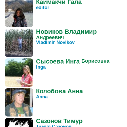
Каймакчи
Гала
editor
Новиков
Владимир
Андреевич
Vladimir Novikov
Сысоева
Инга
Борисовна
Inga
Колобова
Анна
Anna
Сазонов
Тимур
Тимур Сазонов