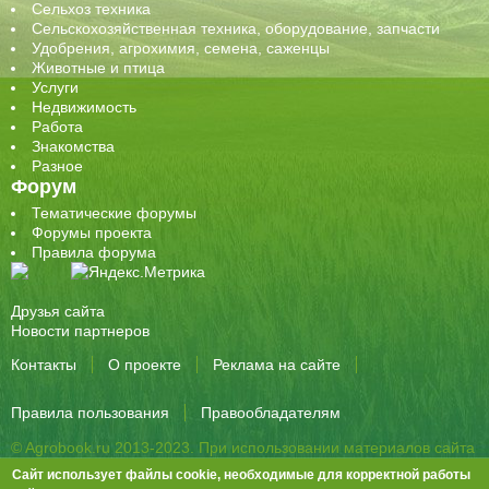
Сельхоз техника
Сельскохозяйственная техника, оборудование, запчасти
Удобрения, агрохимия, семена, саженцы
Животные и птица
Услуги
Недвижимость
Работа
Знакомства
Разное
Форум
Тематические форумы
Форумы проекта
Правила форума
Друзья сайта
Новости партнеров
Контакты
О проекте
Реклама на сайте
Правила пользования
Правообладателям
© Agrobook.ru 2013-2023. При использовании материалов сайта
активная ссылка на публикацию обязательна.
Сайт использует файлы cookie, необходимые для корректной работы