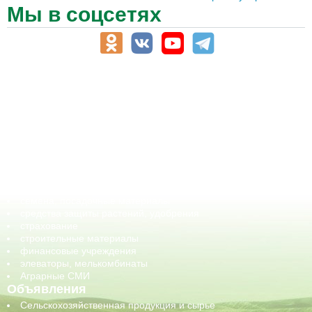
Мы в соцсетях
АПК-Каталог
АПК-органы управления
ветеринарные препараты, ветеринарные учреждения
ГСМ, биотопливо
корма, добавки для животных
оборудование для АПК, промышленное, весовое
обучение
сельхозпроизводители / сельхозпредприятия
сельхозтехника, запчасти
семена, посадочные материалы
средства защиты растений, удобрения
страхование
строительные материалы
финансовые учреждения
элеваторы, мелькомбинаты
Аграрные СМИ
Объявления
Сельскохозяйственная продукция и сырье