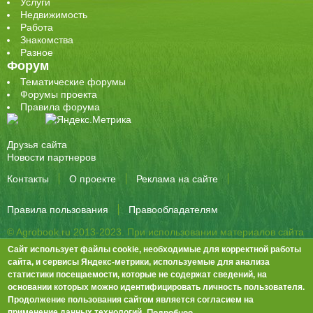
Услуги
Недвижимость
Работа
Знакомства
Разное
Форум
Тематические форумы
Форумы проекта
Правила форума
Друзья сайта
Новости партнеров
Контакты
О проекте
Реклама на сайте
Правила пользования
Правообладателям
© Agrobook.ru 2013-2023. При использовании материалов сайта
активная ссылка на публикацию обязательна.
Сайт использует файлы cookie, необходимые для корректной работы
344000, Ростов-на-Дону, ул. Города Волос, д.6, 8 этаж, офис 803
сайта, и сервисы Яндекс-метрики, используемые для анализа
статистики посещаемости, которые не содержат сведений, на
Тел./факс: +7 (863) 282-83-13 e-mail:
info@agrobook.ru
основании которых можно идентифицировать личность пользователя.
Возрастная категория сайта: 16+. Объявления на сайте не
Продолжение пользования сайтом является согласием на
премодерируются.
Положение о защите персональных данных
Подробнее.
применение данных технологий.