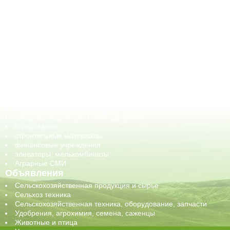
АПК-Каталог
АПК-органы управления
ветеринарные препараты, ветеринарные учреждения
ГСМ, биотопливо
корма, добавки для животных
оборудование для АПК, промышленное, весовое
обучение
сельхозпроизводители / сельхозпредприятия
сельхозтехника, запчасти
семена, посадочные материалы
средства защиты растений, удобрения
страхование
строительные материалы
финансовые учреждения
элеваторы, мелькомбинаты
Аграрные СМИ
Объявления
Сельскохозяйственная продукция и сырье
Сельхоз техника
Сельскохозяйственная техника, оборудование, запчасти
Удобрения, агрохимия, семена, саженцы
Животные и птица