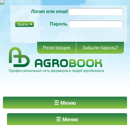
Перейти к
Логин или email
основному
содержанию
Пароль
Регистрация
Забыли пароль?
Профессиональная сеть фермеров и людей агробизнеса
Главное меню
☰ Меню
☰ Меню