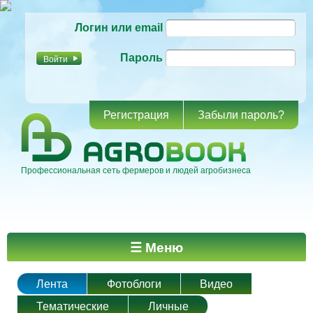
Перейти к
Логин или email
основному
содержанию
Пароль
Регистрация
Забыли пароль?
Профессиональная сеть фермеров и людей агробизнеса
Главное меню
☰ Меню
Лента
Фотоблоги
Видео
Тематические
Личные