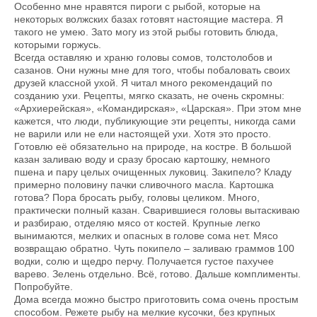
Особенно мне нравятся пироги с рыбой, которые на
некоторых волжских базах готовят настоящие мастера. Я
такого не умею. Зато могу из этой рыбы готовить блюда,
которыми горжусь.
Всегда оставляю и храню головы сомов, толстолобов и
сазанов. Они нужны мне для того, чтобы побаловать своих
друзей классной ухой. Я читал много рекомендаций по
созданию ухи. Рецепты, мягко сказать, не очень скромны:
«Архиерейская», «Командирская», «Царская». При этом мне
кажется, что люди, публикующие эти рецепты, никогда сами
не варили или не ели настоящей ухи. Хотя это просто.
Готовлю её обязательно на природе, на костре. В большой
казан заливаю воду и сразу бросаю картошку, немного
пшена и пару целых очищенных луковиц. Закипело? Кладу
примерно половину пачки сливочного масла. Картошка
готова? Пора бросать рыбу, головы целиком. Много,
практически полный казан. Сварившиеся головы вытаскиваю
и разбираю, отделяю мясо от костей. Крупные легко
вынимаются, мелких и опасных в голове сома нет. Мясо
возвращаю обратно. Чуть покипело – заливаю граммов 100
водки, солю и щедро перчу. Получается густое пахучее
варево. Зелень отдельно. Всё, готово. Дальше комплименты.
Попробуйте.
Дома всегда можно быстро приготовить сома очень простым
способом. Режете рыбу на мелкие кусочки, без крупных