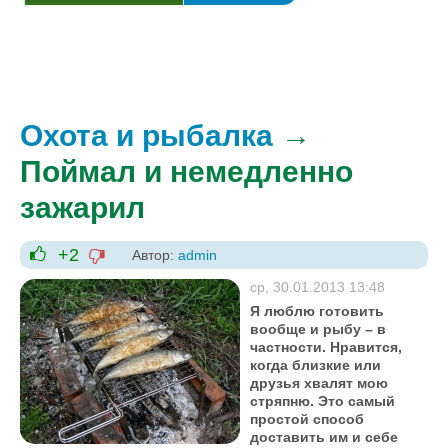
Охота и рыбалка
→
Поймал и немедленно
зажарил
+2
Автор:
admin
-1
+1
ср, 30.01.2013 13:48
Я люблю готовить
вообще и рыбу – в
частности. Нравится,
когда близкие или
друзья хвалят мою
стряпню. Это самый
простой способ
доставить им и себе