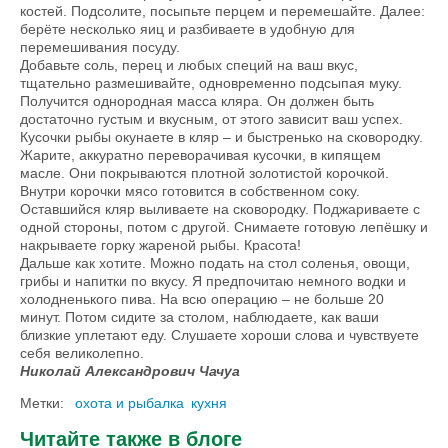
костей. Подсолите, посыпьте перцем и перемешайте. Далее:
берёте несколько яиц и разбиваете в удобную для
перемешивания посуду.
Добавьте соль, перец и любых специй на ваш вкус,
тщательно размешивайте, одновременно подсыпая муку.
Получится однородная масса кляра. Он должен быть
достаточно густым и вкусным, от этого зависит ваш успех.
Кусочки рыбы окунаете в кляр – и быстренько на сковородку.
Жарите, аккуратно переворачивая кусочки, в кипящем
масле. Они покрываются плотной золотистой корочкой.
Внутри корочки мясо готовится в собственном соку.
Оставшийся кляр выливаете на сковородку. Поджариваете с
одной стороны, потом с другой. Снимаете готовую лепёшку и
накрываете горку жареной рыбы. Красота!
Дальше как хотите. Можно подать на стол соленья, овощи,
грибы и напитки по вкусу. Я предпочитаю немного водки и
холодненького пива. На всю операцию – не больше 20
минут. Потом сидите за столом, наблюдаете, как ваши
близкие уплетают еду. Слушаете хороши слова и чувствуете
себя великолепно.
Николай Александрович Чачуа
Метки:
охота и рыбалка
кухня
Читайте также в блоге