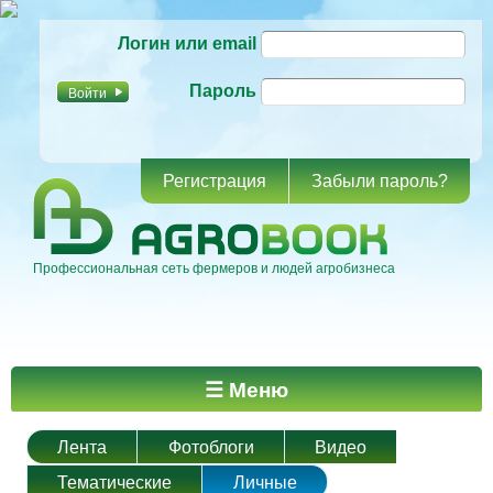
Перейти к
Логин или email
основному
содержанию
Пароль
Регистрация
Забыли пароль?
Профессиональная сеть фермеров и людей агробизнеса
Главное меню
☰ Меню
Лента
Фотоблоги
Видео
Тематические
Личные