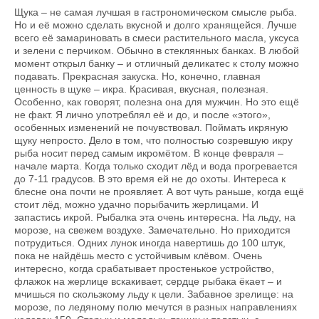
Щука – не самая лучшая в гастрономическом смысле рыба.
Но и её можно сделать вкусной и долго хранящейся. Лучше
всего её замариновать в смеси растительного масла, уксуса
и зелени с перчиком. Обычно в стеклянных банках. В любой
момент открыл банку – и отличный деликатес к столу можно
подавать. Прекрасная закуска. Но, конечно, главная
ценность в щуке – икра. Красивая, вкусная, полезная.
Особенно, как говорят, полезна она для мужчин. Но это ещё
не факт. Я лично употреблял её и до, и после «этого»,
особенных изменений не почувствовал. Поймать икряную
щуку непросто. Дело в том, что полностью созревшую икру
рыба носит перед самым икромётом. В конце февраля –
начале марта. Когда только сходит лёд и вода прогревается
до 7-11 градусов. В это время ей не до охоты. Интереса к
блесне она почти не проявляет. А вот чуть раньше, когда ещё
стоит лёд, можно удачно порыбачить жерлицами. И
запастись икрой. Рыбалка эта очень интересна. На льду, на
морозе, на свежем воздухе. Замечательно. Но приходится
потрудиться. Одних лунок иногда навертишь до 100 штук,
пока не найдёшь место с устойчивым клёвом. Очень
интересно, когда срабатывает простенькое устройство,
флажок на жерлице вскакивает, сердце рыбака ёкает – и
мчишься по скользкому льду к цели. Забавное зрелище: на
морозе, по ледяному полю мечутся в разных направлениях