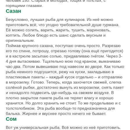
человек 150. Старых и молодых, тощих и толстых, с
горящими глазами.
Сазан
Безусловно, лучшая рыба для кулинаров. Из неё можно
приготовить всё, что угодно требовательной душе гурмана.
Её можно солить, варить, жарить, тушить, мариновать,
коптить. Любое блюдо есть шанс сделать вкусным и
оригинальным.
Поймав крупного сазана, поступаю очень просто. Разрезаю
его по спине, потрошу, отрезаю голову (она ещё пригодится)
и в кастрюле засыпаю солью, придавливаю гнётом. Через 3-
4 дня вытаскиваю. Тщательно мою под краном, вымачиваю
час-два. Потом вывешиваю под навесом во дворе. Как только
рыба немного подсушится, режу на куски, закладываю в
пластиковые пакеты – каждый кусок отдельно – и отправляю
в морозилку. Готово. Теперь, когда захочется свежей, слегка
солёной рыбки, достаточно вынуть из морозилки, снять пакет
и ненадолго подвесить где-нибудь на свежем воздухе. В
плотно закрытом пакете рыба не теряет влагу и хорошо
хранится. Но долго хранить не стоит. То же проделываю и с
толстолобиком. Эта рыба вообще-то предназначена для
балыка. Жирнее и вкуснее просто ничего не бывает.
Сом
Вот уж универсальная рыба. Всё можно из неё приготовить.