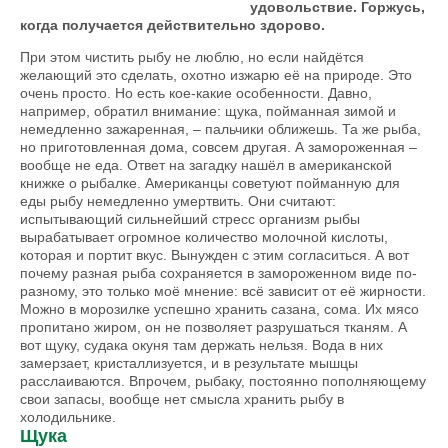
удовольствие. Горжусь,
когда получается действительно здорово.
При этом чистить рыбу не люблю, но если найдётся
желающий это сделать, охотно изжарю её на природе. Это
очень просто. Но есть кое-какие особенности. Давно,
например, обратил внимание: щука, пойманная зимой и
немедленно зажаренная, – пальчики оближешь. Та же рыба,
но приготовленная дома, совсем другая. А замороженная –
вообще не еда. Ответ на загадку нашёл в американской
книжке о рыбалке. Американцы советуют пойманную для
еды рыбу немедленно умертвить. Они считают:
испытывающий сильнейший стресс организм рыбы
вырабатывает огромное количество молочной кислоты,
которая и портит вкус. Вынужден с этим согласиться. А вот
почему разная рыба сохраняется в замороженном виде по-
разному, это только моё мнение: всё зависит от её жирности.
Можно в морозилке успешно хранить сазана, сома. Их мясо
пропитано жиром, он не позволяет разрушаться тканям. А
вот щуку, судака окуня там держать нельзя. Вода в них
замерзает, кристаллизуется, и в результате мышцы
расслаиваются. Впрочем, рыбаку, постоянно пополняющему
свои запасы, вообще нет смысла хранить рыбу в
холодильнике.
Щука