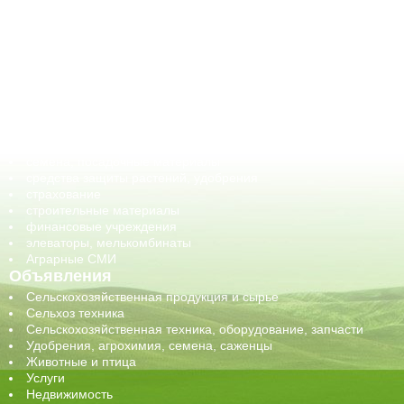
АПК-Каталог
АПК-органы управления
ветеринарные препараты, ветеринарные учреждения
ГСМ, биотопливо
корма, добавки для животных
оборудование для АПК, промышленное, весовое
обучение
сельхозпроизводители / сельхозпредприятия
сельхозтехника, запчасти
семена, посадочные материалы
средства защиты растений, удобрения
страхование
строительные материалы
финансовые учреждения
элеваторы, мелькомбинаты
Аграрные СМИ
Объявления
Сельскохозяйственная продукция и сырье
Сельхоз техника
Сельскохозяйственная техника, оборудование, запчасти
Удобрения, агрохимия, семена, саженцы
Животные и птица
Услуги
Недвижимость