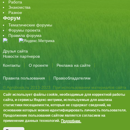
Работа
Знакомства
Разное
Форум
Тематические форумы
Форумы проекта
Правила форума
Друзья сайта
Новости партнеров
Контакты
О проекте
Реклама на сайте
Правила пользования
Правообладателям
© Agrobook.ru 2013-2023. При использовании материалов сайта
активная ссылка на публикацию обязательна.
Сайт использует файлы cookie, необходимые для корректной работы
344000, Ростов-на-Дону, ул. Города Волос, д.6, 8 этаж, офис 803
сайта, и сервисы Яндекс-метрики, используемые для анализа
статистики посещаемости, которые не содержат сведений, на
Тел./факс: +7 (863) 282-83-13 e-mail:
info@agrobook.ru
основании которых можно идентифицировать личность пользователя.
Возрастная категория сайта: 16+. Объявления на сайте не
Продолжение пользования сайтом является согласием на
премодерируются.
Положение о защите персональных данных
Подробнее.
применение данных технологий.
Гала Алиевна Каймакчи – редактор, тел.: (863) 282-83-13
info@agrobook.ru