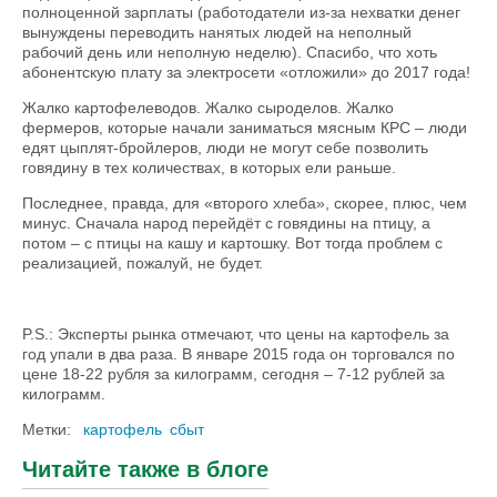
полноценной зарплаты (работодатели из-за нехватки денег
вынуждены переводить нанятых людей на неполный
рабочий день или неполную неделю). Спасибо, что хоть
абонентскую плату за электросети «отложили» до 2017 года!
Жалко картофелеводов. Жалко сыроделов. Жалко
фермеров, которые начали заниматься мясным КРС – люди
едят цыплят-бройлеров, люди не могут себе позволить
говядину в тех количествах, в которых ели раньше.
Последнее, правда, для «второго хлеба», скорее, плюс, чем
минус. Сначала народ перейдёт с говядины на птицу, а
потом – с птицы на кашу и картошку. Вот тогда проблем с
реализацией, пожалуй, не будет.
P.S.: Эксперты рынка отмечают, что цены на картофель за
год упали в два раза. В январе 2015 года он торговался по
цене 18-22 рубля за килограмм, сегодня – 7-12 рублей за
килограмм.
Метки:
картофель
сбыт
Читайте также в блоге