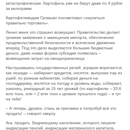
катастрофическая. Картофель уже не берут даже по 4 рубля
за килограмм.
Картофелеводам Громыко посоветовал «научиться
правильно торговать».
Лично меня это страшно возмущает. Правительство делает
громкие заявления о замещении импорта, обеспечении
продовольственной безопасности и всяческом движении
вперёд. Под это дело выделяются большие бюджетные
деньги, даже новая форма субсидии появилась –
возмещение затрат на овощехранилища.
Наслушавшись государственных речей, аграрии впрягаются,
как лошади — набирают кредитов, носятся, выпуская пар из
ушей, по разным кабинетам, собирая деньги на
господдержку, молятся на погоду и уровень воды, собирают,
наконец, рекордный за 15 лет урожай (по картофелю – 33,6
млн тонн, или + 2 млн тонн к уровню прошлого года) – и тут
на тебе!
– А теперь, дружок, стань за прилавок и попробуй всё это
продать! – говорят сверху.
Ага, продать. Беднеющему населению, которого лишили
индексации пенсий, индексации материнского капитала,