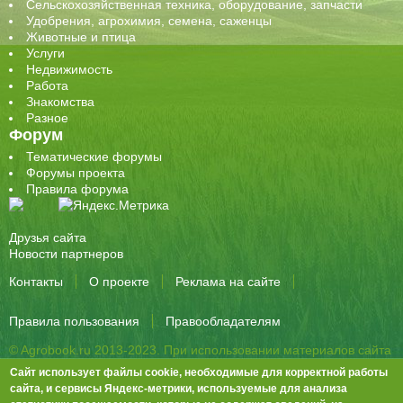
Сельскохозяйственная техника, оборудование, запчасти
Удобрения, агрохимия, семена, саженцы
Животные и птица
Услуги
Недвижимость
Работа
Знакомства
Разное
Форум
Тематические форумы
Форумы проекта
Правила форума
Друзья сайта
Новости партнеров
Контакты
О проекте
Реклама на сайте
Правила пользования
Правообладателям
© Agrobook.ru 2013-2023. При использовании материалов сайта
активная ссылка на публикацию обязательна.
Сайт использует файлы cookie, необходимые для корректной работы
344000, Ростов-на-Дону, ул. Города Волос, д.6, 8 этаж, офис 803
сайта, и сервисы Яндекс-метрики, используемые для анализа