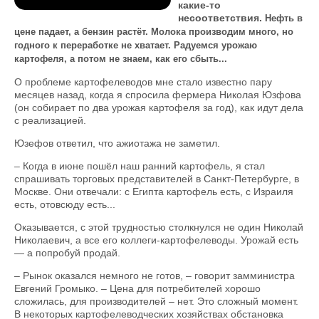
какие-то
несоответствия.
Нефть в
цене падает, а бензин растёт. Молока производим много, но
годного к переработке не хватает. Радуемся урожаю
картофеля, а потом не знаем, как его сбыть...
О проблеме картофелеводов мне стало известно пару
месяцев назад, когда я спросила фермера Николая Юзфова
(он собирает по два урожая картофеля за год), как идут дела
с реализацией.
Юзефов ответил, что ажиотажа не заметил.
– Когда в июне пошёл наш ранний картофель, я стал
спрашивать торговых представителей в Санкт-Петербурге, в
Москве. Они отвечали: с Египта картофель есть, с Израиля
есть, отовсюду есть...
Оказывается, с этой трудностью столкнулся не один Николай
Николаевич, а все его коллеги-картофелеводы. Урожай есть
— а попробуй продай.
– Рынок оказался немного не готов, – говорит замминистра
Евгений Громыко. – Цена для потребителей хорошо
сложилась, для производителей – нет. Это сложный момент.
В некоторых картофелеводческих хозяйствах обстановка