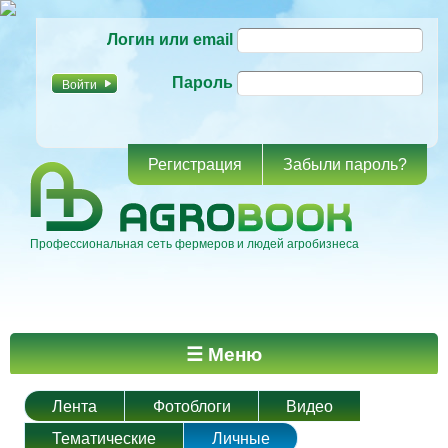
Перейти к
Логин или email
основному
содержанию
Пароль
Регистрация
Забыли пароль?
Профессиональная сеть фермеров и людей агробизнеса
Главное меню
☰ Меню
Лента
Фотоблоги
Видео
Тематические
Личные