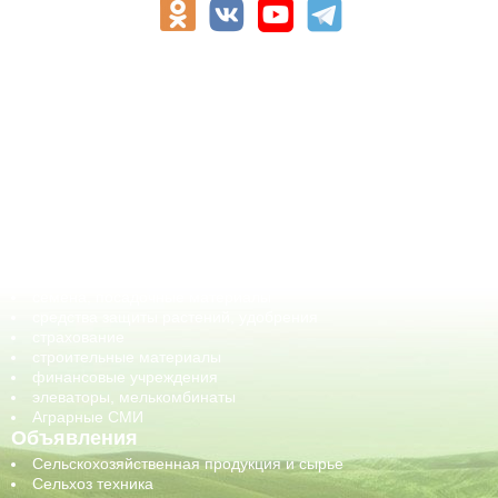
АПК-Каталог
АПК-органы управления
ветеринарные препараты, ветеринарные учреждения
ГСМ, биотопливо
корма, добавки для животных
оборудование для АПК, промышленное, весовое
обучение
сельхозпроизводители / сельхозпредприятия
сельхозтехника, запчасти
семена, посадочные материалы
средства защиты растений, удобрения
страхование
строительные материалы
финансовые учреждения
элеваторы, мелькомбинаты
Аграрные СМИ
Объявления
Сельскохозяйственная продукция и сырье
Сельхоз техника