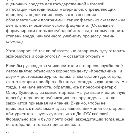
оценочных средств для государственной итоговой
аттестации «методических материалов, определяющих
процедуры оценивания результатов освоения
образовательной программы» так уж фатально сказалось на
деятельности экономического факультета. (Остальные
формулировки столь же зубодробительны, поэтому оценить
степень вреда, нанесённого учебному процессу, очень
сложно.)
Хотя вопрос: «А так ли обязательно аграрному вузу готовить
экономистов и социологов?» – остаётся открытым.
Если бы руководство университета и его пресс-служба ещё
летом внятно объяснило корреспонденту «Крестьянина» и
другим ростовским журналистам, в чём состоит дело, вряд
ли эта история приобрела бы такую скандальную окраску. Но
тогда, в начале августа, обратившись к пресс-секретарю
Олегу Кузнецову за комментарием, мы услышали встречную
просьбу: перенести публикацию на пару недель – когда
закончится приёмная кампания. Видимо, чтобы не
привлекать к проблемам вуза лишнего внимания со стороны
абитуриентов – пусть думают, что в ДонГАУ всё окей.
Формально всё и было почти окей: аккредитацию тогда ещё
не отобрали, а только приостановили.