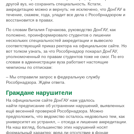
другой вуз, но сохранить специальность. Кстати,
аккредитацию можно и вернуть: не исключено, что ДонГАУ в
течение, скажем, года, уладит все дела с Рособрнадзором и
восстановится в правах.
По словам Виталия Горчакова, руководство ДонГАУ, как
положено, проинформировало студентов о лишении
нескольких специальностей аккредитации и вывесило
соответствующий приказ ректора на официальном сайте. Но
вот толком узнать, за что Рособрнадзор покарал ДонГАУ,
уполномоченный по правам студентов тоже не смог. По его
словам в администрации вуза работают настоящие
чемпионы по отпискам:
– Мы отправили запрос в федеральную службу
Рособрнадзора. Ждём ответа.
Граждане нарушители
На официальном сайте ДонГАУ нам удалось
найти предписание об устранении нарушений, выявленных
ещё весенней проверкой Рособрнадзора. Можно
предположить, что ведомство осталось недовольно тем, как
университет их устранял, – отсюда и лишение аккредитации.
На наш взгляд, большинство этих нарушений носят
формальный характер: вряд ли отсутствие в фонде