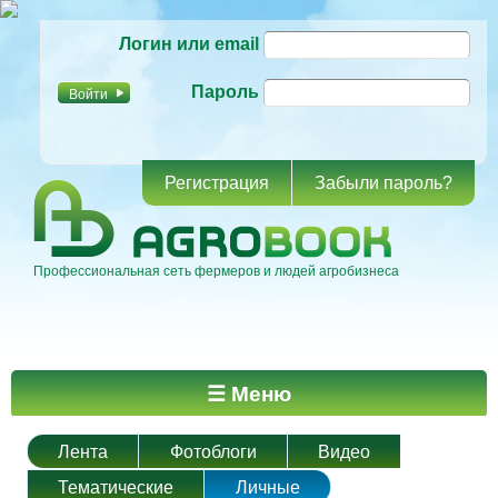
Перейти к
Логин или email
основному
содержанию
Пароль
Регистрация
Забыли пароль?
Профессиональная сеть фермеров и людей агробизнеса
Главное меню
☰ Меню
Лента
Фотоблоги
Видео
Тематические
Личные