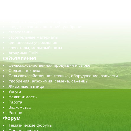
оборудование для АПК, промышленное, весовое
обучение
сельхозпроизводители / сельхозпредприятия
сельхозтехника, запчасти
семена, посадочные материалы
средства защиты растений, удобрения
страхование
строительные материалы
финансовые учреждения
элеваторы, мелькомбинаты
Аграрные СМИ
Объявления
Сельскохозяйственная продукция и сырье
Сельхоз техника
Сельскохозяйственная техника, оборудование, запчасти
Удобрения, агрохимия, семена, саженцы
Животные и птица
Услуги
Недвижимость
Работа
Знакомства
Разное
Форум
Тематические форумы
Форумы проекта