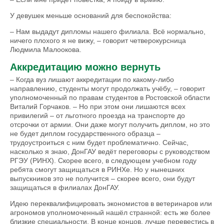
У девушек меньше оснований для беспокойства:
– Нам выдадут дипломы нашего филиала. Всё нормально,
ничего плохого я не вижу, – говорит четверокурсница
Людмила Малоокова.
Аккредитацию можно вернуть
– Когда вуз лишают аккредитации по какому-либо
направлению, студенты могут продолжать учёбу, – говорит
уполномоченный по правам студентов в Ростовской области
Виталий Горчаков. – Но при этом они лишаются всех
привилегий – от льготного проезда на транспорте до
отсрочки от армии. Они даже могут получить диплом, но это
не будет диплом государственного образца –
трудоустроиться с ним будет проб­лематично. Сейчас,
насколько я знаю, ДонГАУ ведёт переговоры с руководством
РГЭУ (РИНХ). Скорее всего, в следую­­щем учебном году
ребята смогут защищаться в РИНХе. Но у нынешних
выпускников это не получится – скорее всего, они будут
защищаться в филиалах ДонГАУ.
Идею переквалифицировать экономистов в ветеринаров или
агрономов уполномоченный нашёл странной: есть же более
близкие специальности. В конце концов, лучше перевестись в