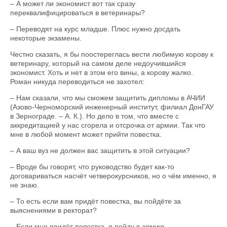
– А может ли экономист вот так сразу
переквалифицироваться в ветеринары?
– Переводят на курс младше. Плюс нужно досдать
некоторые экзамены.
Честно сказать, я бы поостереглась вести любимую корову к
ветеринару, который на самом деле недоучившийся
экономист. Хоть и нет в этом его вины, а корову жалко.
Роман никуда переводиться не захотел:
– Нам сказали, что мы сможем защитить дипломы в АЧИИ
(Азово-Черноморский инженерный институт, филиал ДонГАУ
в Зернограде. – А. К.). Но дело в том, что вместе с
аккредитацией у нас сгорела и отсрочка от армии. Так что
мне в любой момент может прийти повестка.
– А ваш вуз не должен вас защитить в этой ситуации?
– Вроде бы говорят, что руководство будет как-то
договариваться насчёт четверокурсников, но о чём именно, я
не знаю.
– То есть если вам придёт повестка, вы пойдёте за
выяснениями в ректорат?
– Если мне придёт повестка, я пойду в армию.