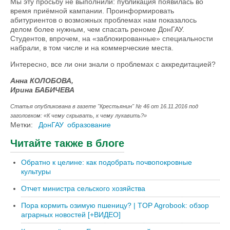
Мы эту просьбу не выполнили: публикация появилась во
время приёмной кампании. Проинформировать
абитуриентов о возможных проблемах нам показалось
делом более нужным, чем спасать реноме ДонГАУ.
Студентов, впрочем, на «заблокированные» специальности
набрали, в том числе и на коммерческие места.
Интересно, все ли они знали о проблемах с аккредитацией?
Анна КОЛОБОВА,
Ирина БАБИЧЕВА
Статья опубликована в газете "Крестьянин" № 46 от 16.11.2016 под
заголовком: «К чему скрывать, к чему лукавить?»
Метки:
ДонГАУ
образование
Читайте также в блоге
Обратно к целине: как подобрать почвопокровные
культуры
Отчет министра сельского хозяйства
Пора кормить озимую пшеницу? | TOP Agrobook: обзор
аграрных новостей [+ВИДЕО]