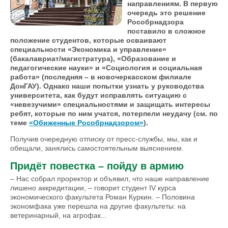
направлениям. В первую
очередь это решение
Рособрнадзора
поставило в сложное
положение студентов, которые осваивают
специальности «Экономика и управление»
(бакалавриат/магистратура), «Образование и
педагогические науки» и «Социология и социальная
работа» (последняя – в новочеркасском филиале
ДонГАУ). Однако наши попытки узнать у руководства
университета, как будут исправлять ситуацию с
«невезучими» специальностями и защищать интересы
ребят, которые по ним учатся, потерпели неудачу (см. по
теме
«Обиженные Рособрнадзором»
).
Получив очередную отпис­ку от пресс-службы, мы, как и
обещали, занялись самостоятельным выяснением.
Придёт повестка – пойду в армию
– Нас собрал проректор и объявил, что наше направление
лишено аккредитации, – говорит студент IV курса
экономического факультета Роман Куркин. – Половина
экономфака уже перешла на другие факультеты: на
ветеринарный, на агрофак...