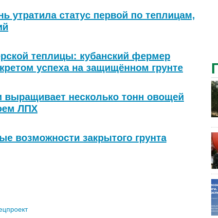
нь утратила статус первой по теплицам,
ий
рской теплицы: кубанский фермер
кретом успеха на защищённом грунте
и выращивает несколько тонн овощей
воем ЛПХ
ые возможности закрытого грунта
ецпроект