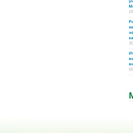
у
М
28
Р
я
э
к
30
И
в
в
06