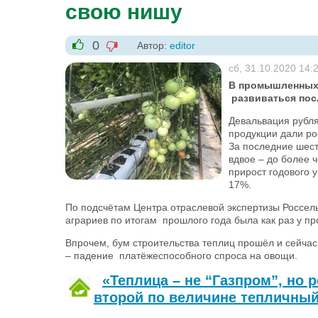
свою нишу
0
Автор:
editor
-1
+1
сб, 31.10.2020 14:
В промышленных 
развиваться посл
Девальвация рубл
продукции дали р
За последние шест
вдвое – до более 
прирост годового 
17%.
По подсчётам Центра отраслевой экспертизы Россел
аграриев по итогам прошлого года была как раз у п
Впрочем, бум строительства теплиц прошёл и сейчас
– падение платёжеспособного спроса на овощи.
«Теплица – не “Газпром”, но 
второй по величине тепличный