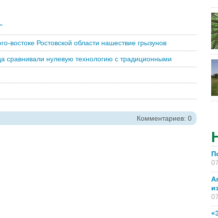
"
го-востоке Ростовской области нашествие грызунов
ода сравнивали нулевую технологию с традиционными
Комментариев: 0
П
07
А
и
07
«