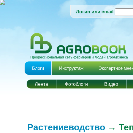
Логин или email
Профессиональная сеть фермеров и людей агробизнеса
Главное меню
Блоги
Инструктаж
Экспертное мне
Лента
Фотоблоги
Видео
Растениеводство
→ Теп