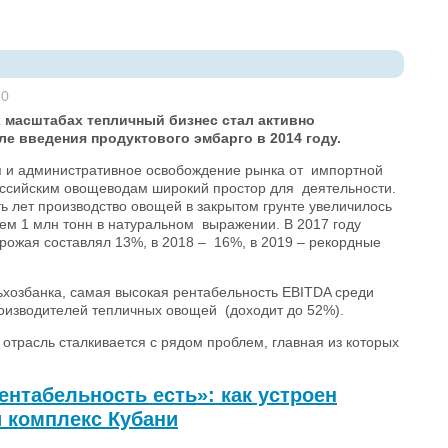
20
масштабах тепличный бизнес стал активно
е введения продуктового эмбарго в 2014 году.
я и административное освобождение рынка от импортной
оссийским овощеводам широкий простор для деятельности.
ь лет производство овощей в закрытом грунте увеличилось
чем 1 млн тонн в натуральном выражении. В 2017 году
урожая составлял 13%, в 2018 – 16%, в 2019 – рекордные
ьхозбанка, самая высокая рентабельность EBITDA среди
роизводителей тепличных овощей (доходит до 52%).
 отрасль сталкивается с рядом проблем, главная из которых
рентабельность есть»: как устроен
 комплекс Кубани