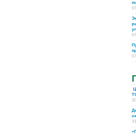
п
07
Э
р
у
07
П
п
07
Ц
T
30
Д
с
31
«