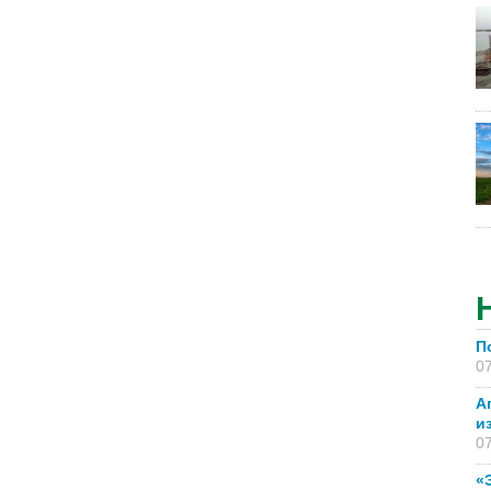
П
07
А
и
07
«