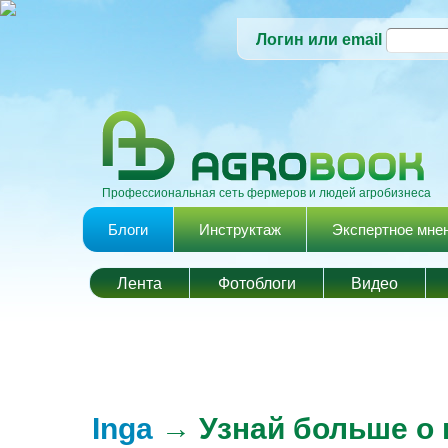
Логин или email
Профессиональная сеть фермеров и людей агробизнеса
Главное меню
Блоги
Инструктаж
Экспертное мне
Лента
Фотоблоги
Видео
Inga
→ Узнай больше о п