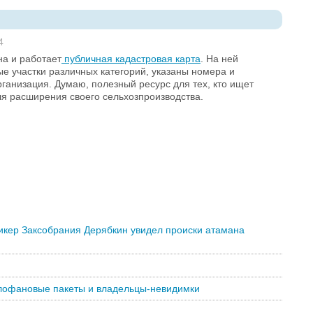
4
на и работает
публичная кадастровая карта
. На ней
е участки различных категорий, указаны номера и
анизация. Думаю, полезный ресурс для тех, кто ищет
ля расширения своего сельхозпроизводства.
икер Заксобрания Дерябкин увидел происки атамана
елофановые пакеты и владельцы-невидимки