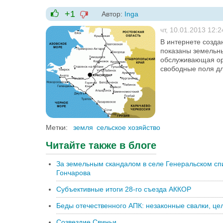
+1
Автор:
Inga
-1
+1
чт, 10.01.2013 12:2
В интернете созда
показаны земельны
обслуживающая орг
свободные поля д
Метки:
земля
сельское хозяйство
Читайте также в блоге
За земельным скандалом в селе Генеральском сп
Гончарова
Субъективные итоги 28-го съезда АККОР
Беды отечественного АПК: незаконные свалки, ц
Созвездие Свиньи