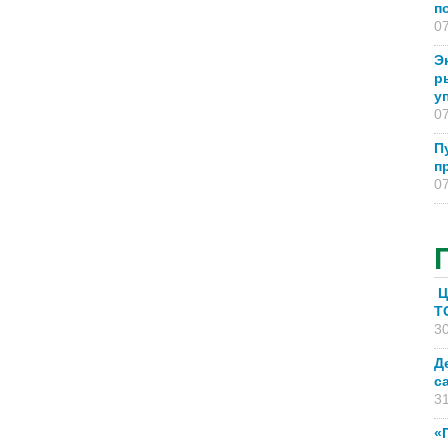
п
07
Э
р
у
07
П
п
07
Ц
T
30
Д
с
31
«