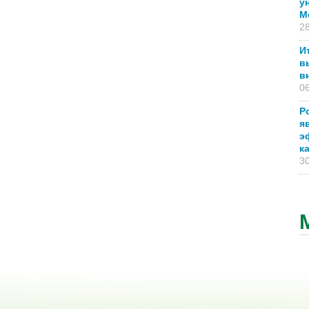
у
М
28
И
в
в
06
Р
я
э
к
30