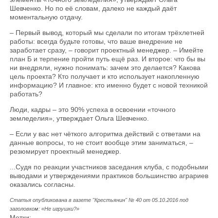
Шевченко. Но по её словам, далеко не каждый даёт
моментальную отдачу.
– Первый вывод, который мы сделали по итогам трёхлетней
работы: всегда будьте готовы, что ваше внедрение не
заработает сразу, – говорит проектный менеджер. – Имейте
план Б и терпение пройти путь ещё раз. И второе: что бы вы
ни внедряли, нужно понимать: зачем это делается? Какова
цель проекта? Кто получает и кто использует накопленную
информацию? И главное: кто именно будет с новой техникой
работать?
Люди, кадры – это 90% успеха в освоении «точного
земледелия», утверждает Ольга Шевченко.
– Если у вас нет чёткого алгоритма действий с ответами на
данные вопросы, то не стоит вообще этим заниматься, –
резюмирует проектный менеджер.
...Судя по реакции участников заседания клуба, с подобными
выводами и утверждениями практиков большинство аграриев
оказались согласны.
Статья опубликована в газете "Крестьянин" № 40 от 05.10.2016 под
заголовком: «Не игрушки?»
Метки: