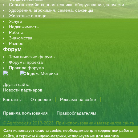
Сельскохозяйственная техника, оборудование, запчасти
Удобрения, агрохимия, семена, саженцы
Животные и птица
Услуги
Недвижимость
Работа
Знакомства
Разное
Форум
Тематические форумы
Форумы проекта
Правила форума
Друзья сайта
Новости партнеров
Контакты
О проекте
Реклама на сайте
Правила пользования
Правообладателям
© Agrobook.ru 2013-2023. При использовании материалов сайта
активная ссылка на публикацию обязательна.
Сайт использует файлы cookie, необходимые для корректной работы
344000, Ростов-на-Дону, ул. Города Волос, д.6, 8 этаж, офис 803
сайта, и сервисы Яндекс-метрики, используемые для анализа