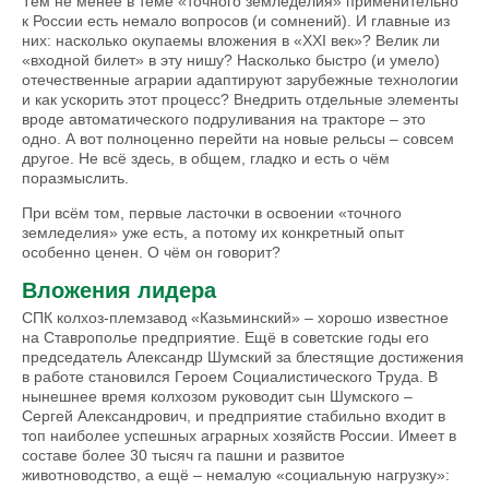
Тем не менее в теме «точного земледелия» применительно
к России есть немало вопросов (и сомнений). И главные из
них: насколько окупаемы вложения в «ХХI век»? Велик ли
«входной билет» в эту нишу? Насколько быстро (и умело)
отечественные аграрии адаптируют зарубежные технологии
и как ускорить этот процесс? Внедрить отдельные элементы
вроде автоматического подруливания на тракторе – это
одно. А вот полноценно перейти на новые рельсы – совсем
другое. Не всё здесь, в общем, гладко и есть о чём
поразмыслить.
При всём том, первые ласточки в освоении «точного
земледелия» уже есть, а потому их конкретный опыт
особенно ценен. О чём он говорит?
Вложения лидера
СПК колхоз-племзавод «Казьминский» – хорошо известное
на Ставрополье предприятие. Ещё в советские годы его
председатель Александр Шумский за блестящие достижения
в работе становился Героем Социалистического Труда. В
нынешнее время колхозом руководит сын Шумского –
Сергей Александрович, и предприятие стабильно входит в
топ наиболее успешных аграрных хозяйств России. Имеет в
составе более 30 тысяч га пашни и развитое
животноводство, а ещё – немалую «социальную нагрузку»: