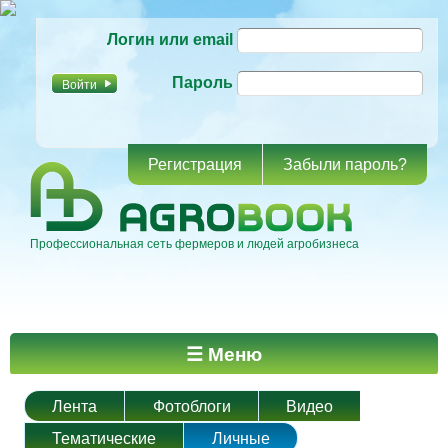
Перейти к
Логин или email
основному
содержанию
Пароль
Регистрация
Забыли пароль?
Профессиональная сеть фермеров и людей агробизнеса
Главное меню
☰ Меню
Лента
Фотоблоги
Видео
Тематические
Личные