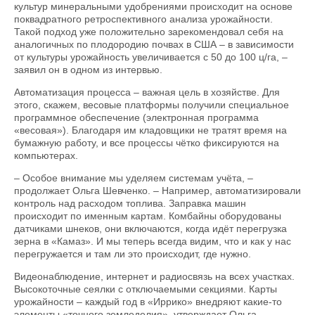
культур минеральными удоб­рения­­ми происходит на основе
поквадратного ретроспективного анализа урожайности.
Такой подход уже положительно зарекомендовал себя на
аналогичных по плодородию почвах в США – в зависимости
от культуры урожайность увеличивается с 50 до 100 ц/га, –
заявил он в одном из интервью.
Автоматизация процесса – важная цель в хозяйстве. Для
этого, скажем, весовые платформы получили специальное
программное обеспечение (электронная программа
«весовая»). Благодаря им кладовщики не тратят время на
бумажную работу, и все процессы чётко фиксируются на
компьютерах.
– Особое внимание мы уделяем системам учёта, –
продолжает Ольга Шевченко. – Например, автоматизировали
контроль над расходом топлива. Заправка машин
происходит по именным картам. Комбайны оборудованы
датчиками шнеков, они включаются, когда идёт перегрузка
зерна в «Камаз». И мы теперь всегда видим, что и как у нас
перегружается и там ли это происходит, где нужно.
Видеонаблюдение, интернет и радиосвязь на всех участках.
Высокоточные сеялки с отключаемыми секциями. Карты
урожайности – каждый год в «Иррико» внедряют какие-то
элементы «точного земледелия», утверждает Ольга