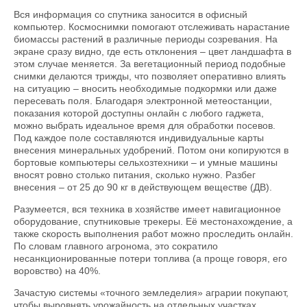
Вся информация со спутника заносится в офисный
компьютер. Космоснимки помогают отслеживать нарастание
биомассы растений в различные периоды созревания. На
экране сразу видно, где есть отклонения – цвет ландшафта в
этом случае меняется. За вегетационный период подобные
снимки делаются трижды, что позволяет оперативно влиять
на ситуацию – вносить необходимые подкормки или даже
пересевать поля. Благодаря электронной метеостанции,
показания которой доступны онлайн с любого гаджета,
можно выбрать идеальное время для обработки посевов.
Под каждое поле составляются индивидуальные карты
внесения минеральных удобрений. Потом они копируются в
бортовые компьютеры сельхозтехники – и умные машины
вносят ровно столько питания, сколько нужно. Разбег
внесения – от 25 до 90 кг в действующем веществе (ДВ).
Разумеется, вся техника в хозяйстве имеет навигационное
оборудование, спутниковые трекеры. Её местонахождение, а
также скорость выполнения работ можно проследить онлайн.
По словам главного агронома, это сократило
несанкционированные потери топлива (а проще говоря, его
воровство) на 40%.
Зачастую системы «точного земледелия» аграрии покупают,
чтобы выровнять урожайность на отдельных участках,