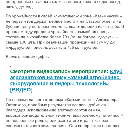
построенные на деньги колхоза дороги, газо- и водопровод,
школу, детсад.
По урожайности в своей климатической зоне «Казьминский»
не первый год держит первое место и на Ставрополье, и на
Кубани, где у него расположены два отделения из четырёх. В
прошлом году средняя урожайность озимой пшеницы
составила в хозяйстве более 70 ц/га на богаре, кукурузы –
свыше 100 ц/га. При реализации продукции на сумму 2,4
млрд рублей прибыль достигла 786 млн рублей.
Впечатляющие цифры.
Смотрите видеозапись мероприятия:
Клуб
агрознатоков на тему «Умный агробизнес.
Оборудование и лидеры технологий»
[ВИДЕО]
По словам главного агронома «Казьминского» Александра
Острикова, подобных результатов удалось добиться
благодаря использованию элитных сортов семян,
высокопроизводительной технике, выстроенному питанию. И
не последнюю роль среди всего этого играют как раз
системы «точного земледелия». Они внедряются на полях