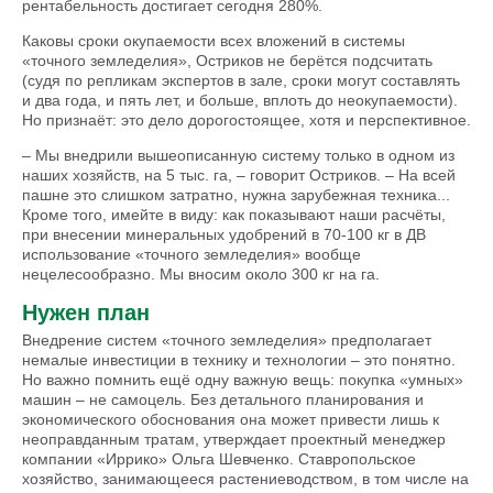
рентабельность достигает сегодня 280%.
Каковы сроки окупае­мости всех вложений в системы
«точного земледелия», Остриков не берётся подсчитать
(судя по репликам экспертов в зале, сроки могут составлять
и два года, и пять лет, и больше, вплоть до неокупаемости).
Но признаёт: это дело дорогостоящее, хотя и перспективное.
– Мы внедрили вышеописанную систему только в одном из
наших хозяйств, на 5 тыс. га, – говорит Остриков. – На всей
пашне это слишком затратно, нужна зарубежная техника...
Кроме того, имейте в виду: как показывают наши расчёты,
при внесении минеральных удобрений в 70-100 кг в ДВ
использование «точного земледелия» вообще
нецелесообразно. Мы вносим около 300 кг на га.
Нужен план
Внедрение систем «точного земледелия» предполагает
немалые инвестиции в технику и технологии – это понятно.
Но важно помнить ещё одну важную вещь: покупка «умных»
машин – не самоцель. Без детального планирования и
экономического обоснования она может привести лишь к
неоправданным тратам, утверждает проектный менеджер
компании «Иррико» Ольга Шевченко. Ставропольское
хозяйство, занимающееся растениеводством, в том числе на