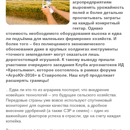
агропредприятиям
выровнять урожайность
полей и более детально
просчитывать затраты
на каждый конкретный
гектар. Однако
стоимость необходимого оборудования высока и едва
ли подъёмна для маленьких фермерских хозяйств. И
более того – без полноценного экономического
обоснования даже в крупных холдингах инструменты
«точного земледелия» могут оказаться лишь
дорогостоящей игрушкой. К такому выводу пришли
участники очередного заседания Клуба агрознатоков ИД
«Крестьянин», которое состоялось в рамках форума
«АгроЮг-2016» в Ставрополе. Наш клуб продолжает
расширять границы!
...Едва ли кто-то из аграриев поспорит, что внедрение
новейших технологий – это будущее сельского хозяйства.
Передовые страны уже вовсю используют спутниковый
мониторинг для оценки качества посевов, а дробное
внесение удобрений (а также СЗР и семян) – один из
важнейших факторов успеха в отрасли, где на счету каждая
копейка.