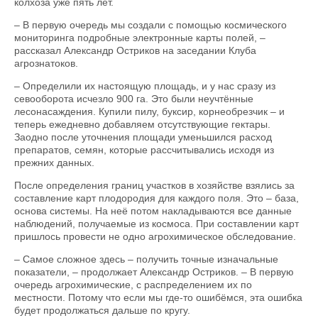
колхоза уже пять лет.
– В первую очередь мы создали с помощью космического
мониторинга подробные электронные карты полей, –
рассказал Александр Остриков на заседании Клуба
агрознатоков.
– Определили их настоящую площадь, и у нас сразу из
севооборота исчезло 900 га. Это были неучтённые
лесонасаждения. Купили пилу, буксир, корнеобрезчик – и
теперь ежедневно добавляем отсутствующие гектары.
Заодно после уточнения площади уменьшился расход
препаратов, семян, которые рассчитывались исходя из
прежних данных.
После определения границ участков в хозяйстве взялись за
составление карт плодородия для каждого поля. Это – база,
основа системы. На неё потом накладываются все данные
наблюдений, получаемые из космоса. При составлении карт
пришлось провести не одно агрохимическое обследование.
– Самое сложное здесь – получить точные изначальные
показатели, – продолжает Александр Остриков. – В первую
очередь агрохимические, с распределением их по
местности. Потому что если мы где-то ошибёмся, эта ошибка
будет продолжаться дальше по кругу.