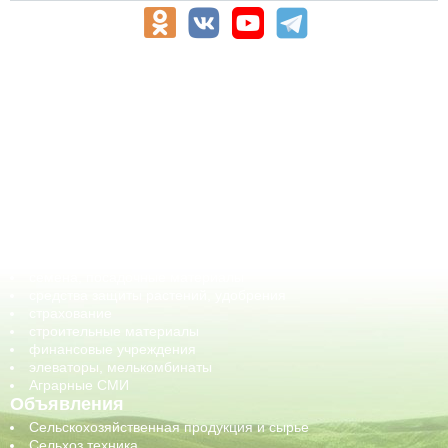
АПК-Каталог
АПК-органы управления
ветеринарные препараты, ветеринарные учреждения
ГСМ, биотопливо
корма, добавки для животных
оборудование для АПК, промышленное, весовое
обучение
сельхозпроизводители / сельхозпредприятия
сельхозтехника, запчасти
семена, посадочные материалы
средства защиты растений, удобрения
страхование
строительные материалы
финансовые учреждения
элеваторы, мелькомбинаты
Аграрные СМИ
Объявления
Сельскохозяйственная продукция и сырье
Сельхоз техника