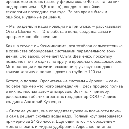
орошаемых землях (всего у фирмы около 40 тыс. га, из них
под орошением – 6,5 тыс. га), внедряет новейшие
технологии последние три года. За это время были и
ошибки, и удачные решения.
– Мы разделили наши новации на три блока, – рассказывает
Ольга Шевченко. – Это работа в поле, средства связи и
программное обеспечение.
Как и в случае с «Казьминским», вся тяжёлая сельхозтехника
в хозяйстве оборудована системами параллельного вож­
дения. Это важно, отмечает Ольга Шевченко, поскольку
позволяет точно ездить по кругу, в пределах орошаемых зон.
Метеостанции и датчики влажности круглосуточно дают
точную картину о полях – даже на глубине 120 см.
Кстати, о поливе. Оросительные системы «Иррико» – сами
по себе пример «точного земледелия». Весь процесс полива
в них полностью автоматизирован. Вот что, к примеру,
рассказывал об этих агрегатах гендиректор ООО «Иррико-
холдинг» Анатолий Кузнецов.
– Система умная, она определяет уровень влажности почвы
и сама решает, сколько воды надо. Полный круг завершается
примерно за 24-26 часов. Ещё один плюс – с орошением
можно вносить и жидкие удобрения. Адресное питание