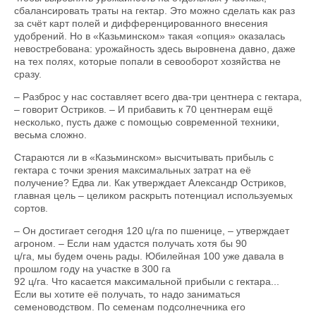
сбалансировать траты на гектар. Это можно сделать как раз
за счёт карт полей и дифференцированного внесения
удобрений. Но в «Казьминском» такая «опция» оказалась
невостребована: урожайность здесь выровнена давно, даже
на тех полях, которые попали в севооборот хозяйства не
сразу.
– Разброс у нас составляет всего два-три центнера с гектара,
– говорит Остриков. – И прибавить к 70 центнерам ещё
несколько, пусть даже с помощью современной техники,
весьма сложно.
Стараются ли в «Казьминском» высчитывать прибыль с
гектара с точки зрения максимальных затрат на её
получение? Едва ли. Как утверждает Александр Остриков,
главная цель – целиком раскрыть потенциал используемых
сортов.
– Он достигает сегодня 120 ц/га по пшенице, – утверждает
агроном. – Если нам удастся получать хотя бы 90
ц/га, мы будем очень рады. Юбилейная 100 уже давала в
прошлом году на участке в 300 га
92 ц/га. Что касается максимальной прибыли с гектара...
Если вы хотите её получать, то надо заниматься
семеноводством. По семенам подсолнечника его