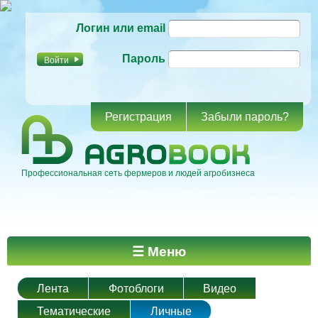
Перейти к
Логин или email
основному
содержанию
Пароль
Регистрация
Забыли пароль?
Профессиональная сеть фермеров и людей агробизнеса
Главное меню
☰ Меню
Лента
Фотоблоги
Видео
Тематические
Личные