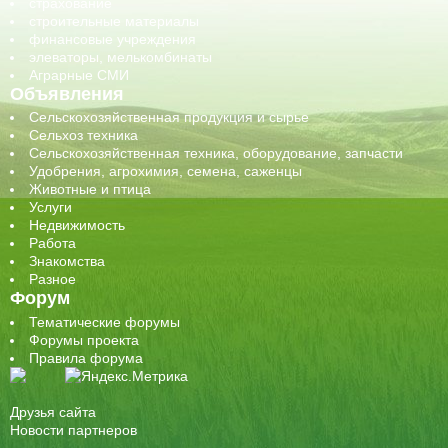
страхование
строительные материалы
финансовые учреждения
элеваторы, мелькомбинаты
Аграрные СМИ
Объявления
Сельскохозяйственная продукция и сырье
Сельхоз техника
Сельскохозяйственная техника, оборудование, запчасти
Удобрения, агрохимия, семена, саженцы
Животные и птица
Услуги
Недвижимость
Работа
Знакомства
Разное
Форум
Тематические форумы
Форумы проекта
Правила форума
Друзья сайта
Новости партнеров