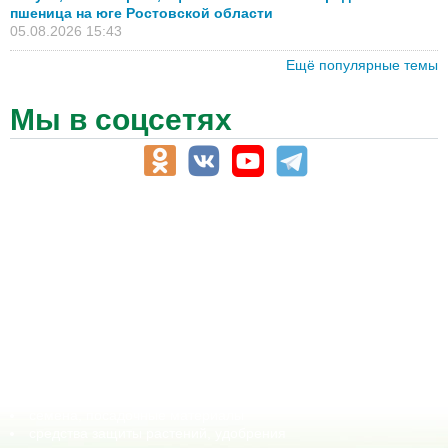
пшеница на юге Ростовской области
05.08.2026 15:43
Ещё популярные темы
Мы в соцсетях
АПК-Каталог
АПК-органы управления
ветеринарные препараты, ветеринарные учреждения
ГСМ, биотопливо
корма, добавки для животных
оборудование для АПК, промышленное, весовое
обучение
сельхозпроизводители / сельхозпредприятия
сельхозтехника, запчасти
семена, посадочные материалы
средства защиты растений, удобрения