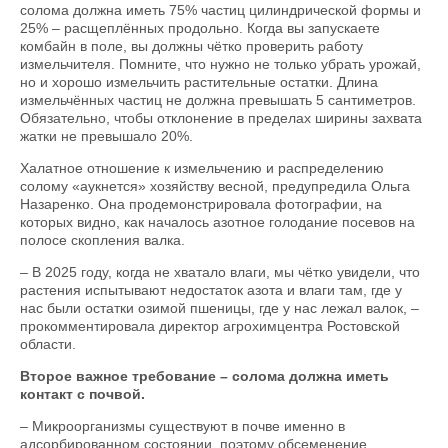
солома должна иметь 75% частиц цилиндрической формы и
25% – расщеплённых продольно. Когда вы запускаете
комбайн в поле, вы должны чётко проверить работу
измельчителя. Помните, что нужно не только убрать урожай,
но и хорошо измельчить растительные остатки. Длина
измельчённых частиц не должна превышать 5 сантиметров.
Обязательно, чтобы отклонение в пределах ширины захвата
жатки не превышало 20%.
Халатное отношение к измельчению и распределению
солому «аукнется» хозяйству весной, предупредила Ольга
Назаренко. Она продемонстрировала фотографии, на
которых видно, как началось азотное голодание посевов на
полосе скопления валка.
– В 2025 году, когда не хватало влаги, мы чётко увидели, что
растения испытывают недостаток азота и влаги там, где у
нас были остатки озимой пшеницы, где у нас лежал валок, –
прокомментировала директор агрохимцентра Ростовской
области.
Второе важное требование – солома должна иметь
контакт с почвой.
– Микроорганизмы существуют в почве именно в
адсорбированном состоянии, поэтому обсеменение