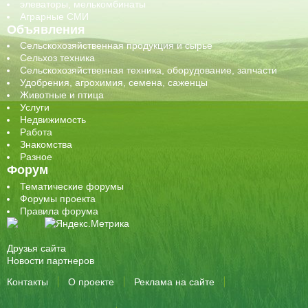
элеваторы, мелькомбинаты
Аграрные СМИ
Объявления
Сельскохозяйственная продукция и сырье
Сельхоз техника
Сельскохозяйственная техника, оборудование, запчасти
Удобрения, агрохимия, семена, саженцы
Животные и птица
Услуги
Недвижимость
Работа
Знакомства
Разное
Форум
Тематические форумы
Форумы проекта
Правила форума
Друзья сайта
Новости партнеров
Контакты
О проекте
Реклама на сайте