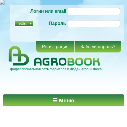
Перейти к
Логин или email
основному
содержанию
Пароль
Регистрация
Забыли пароль?
Профессиональная сеть фермеров и людей агробизнеса
Главное меню
☰ Меню