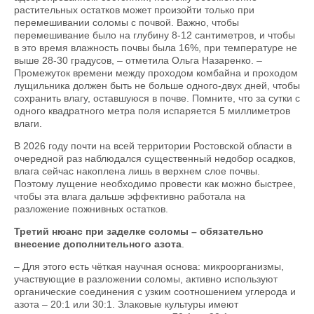
растительных остатков может произойти только при
перемешивании соломы с почвой. Важно, чтобы
перемешивание было на глубину 8-12 сантиметров, и чтобы
в это время влажность почвы была 16%, при температуре не
выше 28-30 градусов, – отметила Ольга Назаренко. –
Промежуток времени между проходом комбайна и проходом
лущильника должен быть не больше одного-двух дней, чтобы
сохранить влагу, оставшуюся в почве. Помните, что за сутки с
одного квадратного метра поля испаряется 5 миллиметров
влаги.
В 2026 году почти на всей территории Ростовской области в
очередной раз наблюдался существенный недобор осадков,
влага сейчас накоплена лишь в верхнем слое почвы.
Поэтому лущение необходимо провести как можно быстрее,
чтобы эта влага дальше эффективно работала на
разложение пожнивных остатков.
Третий нюанс при заделке соломы – обязательно
внесение дополнительного азота
.
– Для этого есть чёткая научная основа: микроорганизмы,
участвующие в разложении соломы, активно используют
органические соединения с узким соотношением углерода и
азота – 20:1 или 30:1. Злаковые культуры имеют