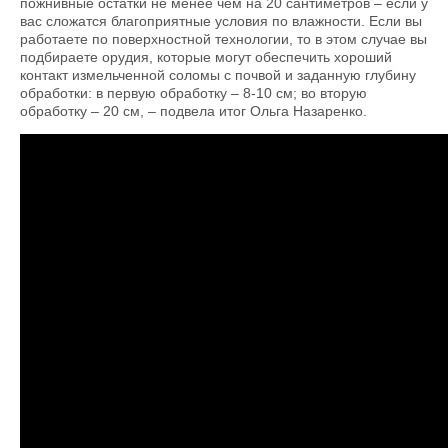
пожнивные остатки не менее чем на 20 сантиметров – если у
вас сложатся благоприятные условия по влажности. Если вы
работаете по поверхностной технологии, то в этом случае вы
подбираете орудия, которые могут обеспечить хороший
контакт измельченной соломы с почвой и заданную глубину
обработки: в первую обработку – 8-10 см; во вторую
обработку – 20 см, – подвела итог Ольга Назаренко.