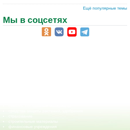
Ещё популярные темы
Мы в соцсетях
АПК-Каталог
АПК-органы управления
ветеринарные препараты, ветеринарные учреждения
ГСМ, биотопливо
корма, добавки для животных
оборудование для АПК, промышленное, весовое
обучение
сельхозпроизводители / сельхозпредприятия
сельхозтехника, запчасти
семена, посадочные материалы
средства защиты растений, удобрения
страхование
строительные материалы
финансовые учреждения