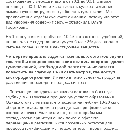
соотношение углерода и азота от 70:1 до 90:1, озимая
пшеница – 80:1. Можно использовать сульфат аммония,
аммиачную селитру, можно добавлять гумат калия. Мы
предпочтение отдаём сульфату аммонию, потому что этот
вид удобрения содержит серу, – объяснила Ольга
Георгиевна.
На 1 тонну соломы требуется 10-15 кг/га азотных удобрений,
но на полях с содержанием гумуса более 3% доза должна
быть не более 30 кг/га в действующем веществе.
Четвёртое правило заделки пожнивных остатков звучит
так: чтобы процесс разложения соломы сопровождался
гумификацией, необходимой растительные остатки
поместить на глубину 18-20 сантиметров, где доступ
кислорода ограничен
. Именно в таких условиях продукты
разложения переходят в процесс синтеза.
– Перемещая полуразложившиеся остатки на большую
глубину, мы запускаем процесс гумусового образования.
Однако стоит учитывать, что заделка на глубину 18-20 см с
оборотом пласта должна проводиться при физической
спелости почвы. Если влаги нет, то этот приём мы
откладываем: при иссушенной почве о эффекта
перемещения разложившихся пожнивных остатков для
процесса гумификации мы не достигнем, – предупредила