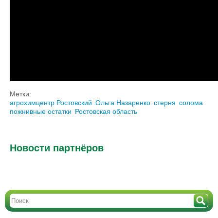
Метки:
агрохимцентр Ростовский
Ольга Назаренко
стерня
солома
пожнивные остатки
Ростовская область
Новости партнёров