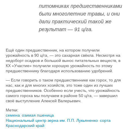
питомниках предшественниками
были многолетние травы, и они
дали практический такой же
результат — 91 ц/га.
Ещё один предшественник, на котором получили
урожайность в 90 ц/га, — это сахарная свёкла. Несмотря на
недоборт осадков и большой вынос питательных веществ, в
КХ «Участие» получили хорошую урожайность по этому
предшественнику благодаря использованию удобрений.
— Если говорить о таком предшественнике как горох, то для
нас, как и для многих хозяйств, это тоже один из лучших
предшественников. Особенно если учесть, что урожайность
самого гороха мы получаем в районе 50 ц/га, — завершил
своё выступление Алексей Валерьевич.
Метки:
семена
озимая пшеница
Национальный центр зерна им. П.П. Лукьяненко
сорта
Краснодарский край