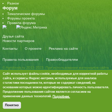
Разное
Форум
Тематические форумы
Форумы проекта
Правила форума
Друзья сайта
Новости партнеров
Контакты
О проекте
Реклама на сайте
Правила пользования
Правообладателям
© Agrobook.ru 2013-2023. При использовании материалов сайта
активная ссылка на публикацию обязательна.
Сайт использует файлы cookie, необходимые для корректной работы
344000, Ростов-на-Дону, ул. Города Волос, д.6, 8 этаж, офис 803
сайта, и сервисы Яндекс-метрики, используемые для анализа
статистики посещаемости, которые не содержат сведений, на
Тел./факс: +7 (863) 282-83-13 e-mail:
info@agrobook.ru
основании которых можно идентифицировать личность пользователя.
Возрастная категория сайта: 16+. Объявления на сайте не
Продолжение пользования сайтом является согласием на
премодерируются.
Положение о защите персональных данных
Подробнее.
применение данных технологий.
Гала Алиевна Каймакчи – редактор, тел.: (863) 282-83-13
info@agrobook.ru
Понятно
Дизайн
Tech Noir
, разработка
Ра-Дон