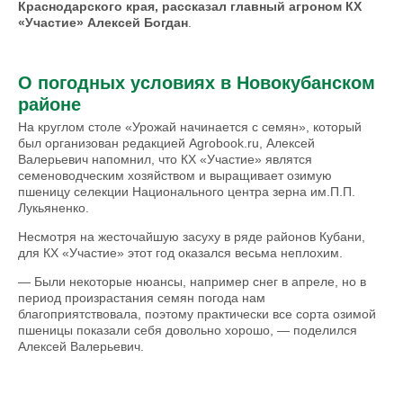
Краснодарского края, рассказал главный агроном КХ
«Участие» Алексей Богдан
.
О погодных условиях в Новокубанском
районе
На круглом столе «Урожай начинается с семян», который
был организован редакцией Agrobook.ru, Алексей
Валерьевич напомнил, что КХ «Участие» являтся
семеноводческим хозяйством и выращивает озимую
пшеницу селекции Национального центра зерна им.П.П.
Лукьяненко.
Несмотря на жесточайшую засуху в ряде районов Кубани,
для КХ «Участие» этот год оказался весьма неплохим.
— Были некоторые нюансы, например снег в апреле, но в
период произрастания семян погода нам
благоприятствовала, поэтому практически все сорта озимой
пшеницы показали себя довольно хорошо, — поделился
Алексей Валерьевич.