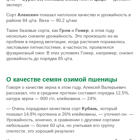
эксперт.
Сорт
Алексеич
показал неплохое качество и урожайность в
районе 84 ц/га. Веха — 90,2 ц/гаю
Такие базовые сорта, как
Гром
и
Гомер
, в этом году
несколько снизили урожайность. Это произошло из-за
проблем в период вегетации, когда растения поражались
листовыми пятнистостями, в частности, проявлялся
фузариозный ожог. В этих условиях Гомер, например, снизил
урожайность до порядка 85 ц/га.
О качестве семян озимой пшеницы
Говоря о качестве зерна в этом году, Алексей Валерьевич
рассказал, что в среднем протеин составил порядка 12,5%,
натура зерна — 800 г/л, клейковина — 24%.
— Очень порадовал качеством сорт
Кубань
, который
показал 14,8% протеина и 26% клейковины, — уточнил он. —
Урожайность, конечно, в сравнении с другими сортами
небольшая — более 60 ц/га, но учитывая его группу
спелости, это хороший результат.