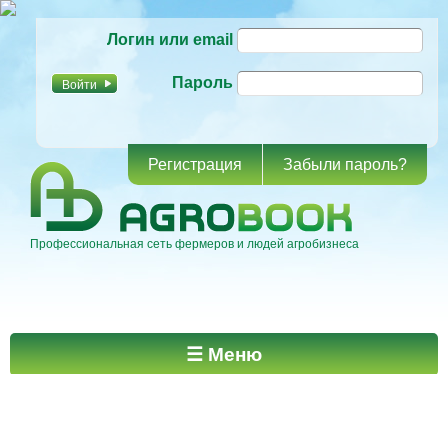
Перейти к
Логин или email
основному
содержанию
Пароль
Регистрация
Забыли пароль?
Профессиональная сеть фермеров и людей агробизнеса
Главное меню
☰ Меню