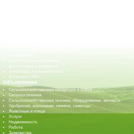
АПК-органы управления
ветеринарные препараты, ветеринарные учреждения
ГСМ, биотопливо
корма, добавки для животных
оборудование для АПК, промышленное, весовое
обучение
сельхозпроизводители / сельхозпредприятия
сельхозтехника, запчасти
семена, посадочные материалы
средства защиты растений, удобрения
страхование
строительные материалы
финансовые учреждения
элеваторы, мелькомбинаты
Аграрные СМИ
Объявления
Сельскохозяйственная продукция и сырье
Сельхоз техника
Сельскохозяйственная техника, оборудование, запчасти
Удобрения, агрохимия, семена, саженцы
Животные и птица
Услуги
Недвижимость
Работа
Знакомства