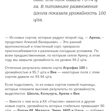
га. В питомнике размножения
Школа показала урожайность 100
ц/га.
— Из новых сортов, которые радуют второй год, —
Арена,
–
продолжил Алексей Валерьевич. – Это ранний
крупноколосый и пластичный сорт, прекрасно
приспосабливается к различным погодным условиям. По
всем предшественникам, по которым сеяли Арену, в этом
году мы закрыли урожайность на уровне 94,2 ц/га.
Отличные результаты имели сорта
Агрофак 100
с
урожайностью в 95,7 ц/га и
Век
— некоторые поля с этим
сортом давали по 93-94 ц/га.
Если подытожить, то из новых сортов озимой пшеницы,
которые показали высокие результаты по урожайности,
выделяются:
Школа, Кольчуга, Арена
и
Век
.
— Вместе с тем есть в КХ «Участие» имеются и другие
новые сорта, урожайность которых стабильно превышает 90
ц/га, —
Буран 88, Милаша, Эмма, НИЛ и Цаца
, — добавил