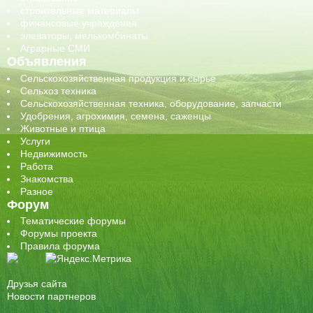
строительные материалы
финансовые учреждения
элеваторы, мелькомбинаты
Аграрные СМИ
Объявления
Сельскохозяйственная продукция и сырье
Сельхоз техника
Сельскохозяйственная техника, оборудование, запчасти
Удобрения, агрохимия, семена, саженцы
Животные и птица
Услуги
Недвижимость
Работа
Знакомства
Разное
Форум
Тематические форумы
Форумы проекта
Правила форума
Друзья сайта
Новости партнеров