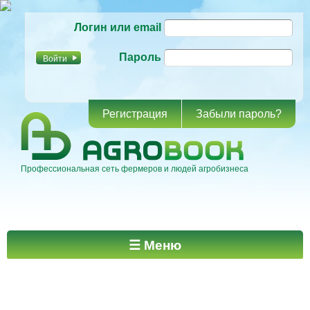
Перейти к
Логин или email
основному
содержанию
Пароль
Регистрация
Забыли пароль?
Профессиональная сеть фермеров и людей агробизнеса
Главное меню
☰ Меню