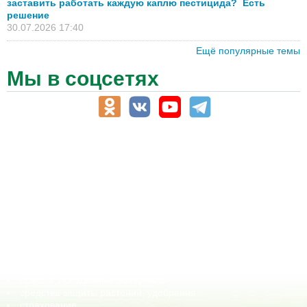
заставить работать каждую каплю пестицида? Есть
решение
30.07.2026 17:40
Ещё популярные темы
Мы в соцсетях
АПК-Каталог
АПК-органы управления
ветеринарные препараты, ветеринарные учреждения
ГСМ, биотопливо
корма, добавки для животных
оборудование для АПК, промышленное, весовое
обучение
сельхозпроизводители / сельхозпредприятия
сельхозтехника, запчасти
семена, посадочные материалы
средства защиты растений, удобрения
страхование