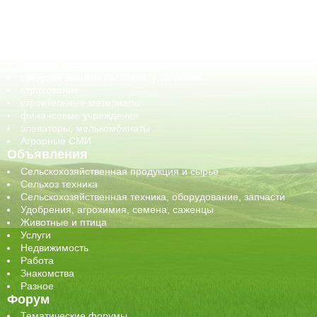
корма, добавки для животных
оборудование для АПК, промышленное, весовое
обучение
сельхозпроизводители / сельхозпредприятия
сельхозтехника, запчасти
семена, посадочные материалы
средства защиты растений, удобрения
страхование
строительные материалы
финансовые учреждения
элеваторы, мелькомбинаты
Аграрные СМИ
Объявления
Сельскохозяйственная продукция и сырье
Сельхоз техника
Сельскохозяйственная техника, оборудование, запчасти
Удобрения, агрохимия, семена, саженцы
Животные и птица
Услуги
Недвижимость
Работа
Знакомства
Разное
Форум
Тематические форумы