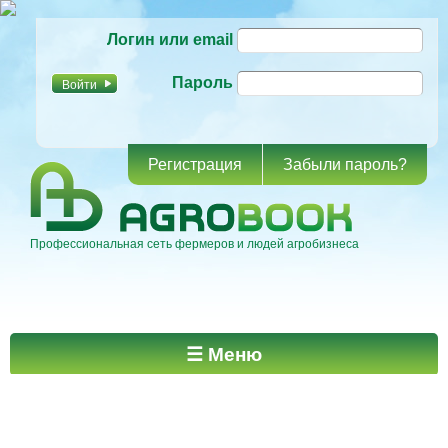
Перейти к
Логин или email
основному
содержанию
Пароль
Регистрация
Забыли пароль?
Профессиональная сеть фермеров и людей агробизнеса
Главное меню
☰ Меню