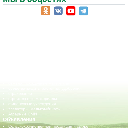
АПК-Каталог
АПК-органы управления
ветеринарные препараты, ветеринарные учреждения
ГСМ, биотопливо
корма, добавки для животных
оборудование для АПК, промышленное, весовое
обучение
сельхозпроизводители / сельхозпредприятия
сельхозтехника, запчасти
семена, посадочные материалы
средства защиты растений, удобрения
страхование
строительные материалы
финансовые учреждения
элеваторы, мелькомбинаты
Аграрные СМИ
Объявления
Сельскохозяйственная продукция и сырье