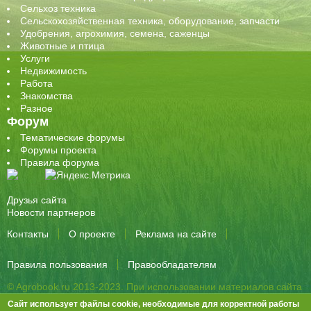
Сельхоз техника
Сельскохозяйственная техника, оборудование, запчасти
Удобрения, агрохимия, семена, саженцы
Животные и птица
Услуги
Недвижимость
Работа
Знакомства
Разное
Форум
Тематические форумы
Форумы проекта
Правила форума
Друзья сайта
Новости партнеров
Контакты
О проекте
Реклама на сайте
Правила пользования
Правообладателям
© Agrobook.ru 2013-2023. При использовании материалов сайта
активная ссылка на публикацию обязательна.
Сайт использует файлы cookie, необходимые для корректной работы