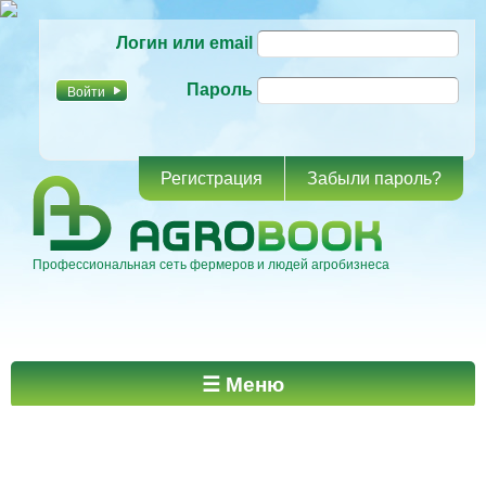
Перейти к
Логин или email
основному
содержанию
Пароль
Регистрация
Забыли пароль?
Профессиональная сеть фермеров и людей агробизнеса
Главное меню
☰ Меню