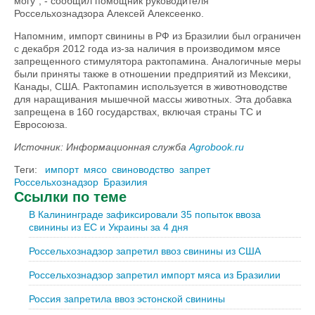
могу", - сообщил помощник руководителя
Россельхознадзора Алексей Алексеенко.
Напомним, импорт свинины в РФ из Бразилии был ограничен
с декабря 2012 года из-за наличия в производимом мясе
запрещенного стимулятора рактопамина. Аналогичные меры
были приняты также в отношении предприятий из Мексики,
Канады, США. Рактопамин используется в животноводстве
для наращивания мышечной массы животных. Эта добавка
запрещена в 160 государствах, включая страны ТС и
Евросоюза.
Источник: Информационная служба
Agrobook.ru
Теги:
импорт
мясо
свиноводство
запрет
Россельхознадзор
Бразилия
Ссылки по теме
В Калининграде зафиксировали 35 попыток ввоза
свинины из ЕС и Украины за 4 дня
Россельхознадзор запретил ввоз свинины из США
Россельхознадзор запретил импорт мяса из Бразилии
Россия запретила ввоз эстонской свинины