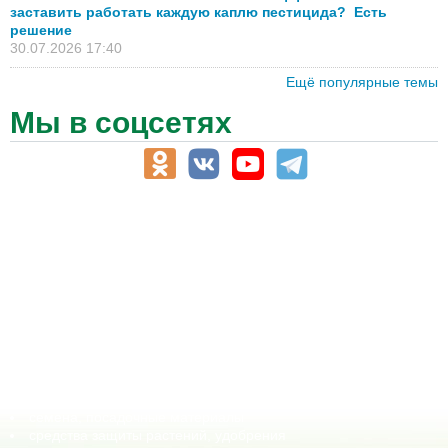
заставить работать каждую каплю пестицида? Есть
решение
30.07.2026 17:40
Ещё популярные темы
Мы в соцсетях
АПК-Каталог
АПК-органы управления
ветеринарные препараты, ветеринарные учреждения
ГСМ, биотопливо
корма, добавки для животных
оборудование для АПК, промышленное, весовое
обучение
сельхозпроизводители / сельхозпредприятия
сельхозтехника, запчасти
семена, посадочные материалы
средства защиты растений, удобрения