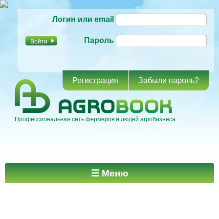
Перейти к
Логин или email
основному
содержанию
Пароль
Регистрация
Забыли пароль?
Профессиональная сеть фермеров и людей агробизнеса
Главное меню
☰ Меню