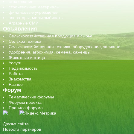
страхование
строительные материалы
финансовые учреждения
элеваторы, мелькомбинаты
Аграрные СМИ
Объявления
Сельскохозяйственная продукция и сырье
Сельхоз техника
Сельскохозяйственная техника, оборудование, запчасти
Удобрения, агрохимия, семена, саженцы
Животные и птица
Услуги
Недвижимость
Работа
Знакомства
Разное
Форум
Тематические форумы
Форумы проекта
Правила форума
Друзья сайта
Новости партнеров